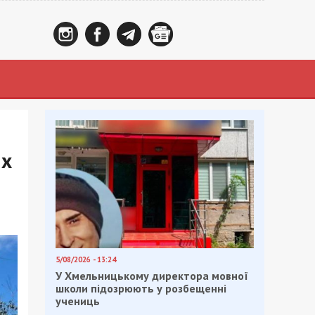
их
5/08/2026 - 13:24
У Хмельницькому директора мовної
школи підозрюють у розбещенні
учениць