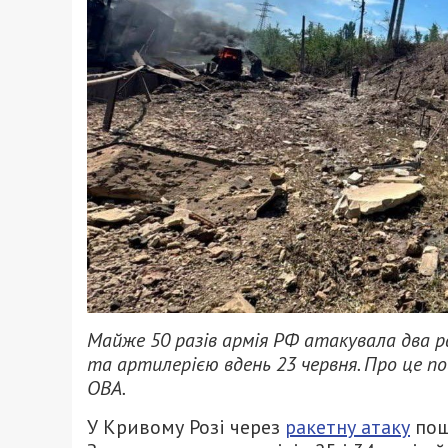
Майже 50 разів армія РФ атакувала два 
та артилерією вдень 23 червня. Про це п
ОВА.
У Кривому Розі через
ракетну атаку
пош