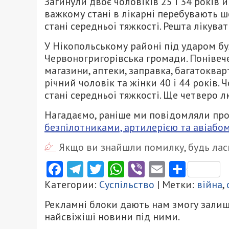
Загинули двоє чоловіків 25 і 34 років 
важкому стані в лікарні перебувають ш
стані середньої тяжкості. Решта лікува
У Нікопольському районі під ударом бу
Червоногригорівська громади. Понівече
магазини, аптеки, заправка, багатоквар
річний чоловік та жінки 40 і 44 років. 
стані середньої тяжкості. Ще четверо 
Нагадаємо, раніше ми повідомляли про
безпілотниками, артилерією та авіабо
Якщо ви знайшли помилку, будь ласк
Facebook
Telegram
Twitter
WhatsApp
Viber
Email
Поділ
Категории:
Суспільство
| Метки:
війна
,
Рекламні блоки дають нам змогу залиш
найсвіжіші новини під ними.