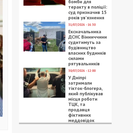
бомби для
теракту в поліції:
суд призначив 15
років ув’язнення
31/07/2026 - 16:30
Ексначальника
ДСНС Вінниччини
судитимуть за
будівництво
власних будинків
силами
рятувальників
30/07/2026 - 12:00
У Дніпрі
затримали
тікток-блогера,
який публікував
місця роботи
ТЦК, та
продавця
фіктивних
меддовідок