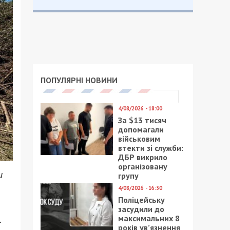
ПОПУЛЯРНІ НОВИНИ
4/08/2026 - 18:00
За $13 тисяч
допомагали
військовим
втекти зі служби:
ДБР викрило
організовану
и
групу
4/08/2026 - 16:30
Поліцейську
засудили до
.
максимальних 8
років ув’язнення