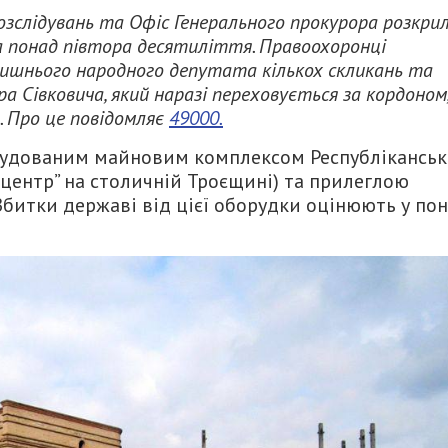
озслідувань та Офіс Генерального прокурора розкри
а понад півтора десятиліття. Правоохоронці
лишнього народного депутата кількох скликань та
 Сівковича, який наразі переховується за кордоном,
. Про це повідомляє
49000.
будованим майновим комплексом Республіканськ
й центр” на столичній Троєщині) та прилеглою
Збитки державі від цієї оборудки оцінюють у по