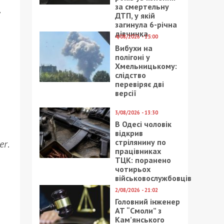
за смертельну
у
ДТП, у якій
загинула 6-річна
дівчинка
4/08/2026 - 15:00
Вибухи на
полігоні у
Хмельницькому:
слідство
перевіряє дві
версії
3/08/2026 - 13:30
В Одесі чоловік
відкрив
стрілянину по
er
.
працівниках
ТЦК: поранено
чотирьох
військовослужбовців
2/08/2026 - 21:02
Головний інженер
АТ “Смоли” з
Кам’янського