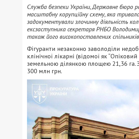
Служба безпеки України, Державне бюро р
масштабну корупційну схему, яка тривал
задокументували злочинну діяльність ко
ексзаступника секретаря РНБО Володимира
також його високопоставлених спільників
Фігуранти незаконно заволоділи недо
клінічної лікарні (відомої як “Опікови
земельною ділянкою площею 21,36 га. 
300 млн грн.