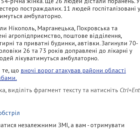
й 54-річна жінка. Ще 26 людей дістали поранень. У
естеро постраждалих. 11 людей госпіталізовані 
тимуться амбулаторно.
ли Нікополь, Марганецька, Покровська та
ні агропідприємство, поштове відділення,
тирні та приватні будинки, автівки. Загинули 70-
Чоловіки 26 та 73 років доправлені до лікарні у
людей лікуватимуться амбулаторно.
 те, що
вночі ворог атакував райони області
мбами.
а, виділіть фрагмент тексту та натисніть
Ctrl+Ent
итися
обстріл
атися незалежними ЗМІ, а вам - отримувати