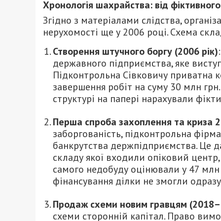
Хронологія шахрайства: від фіктивного
Згідно з матеріалами слідства, органі
нерухомості ще у 2006 році. Схема скла
Створення штучного боргу (2006 рік)
державного підприємства, яке висту
Підконтрольна Сівковичу приватна ко
завершення робіт на суму 30 млн грн
структурі на папері нарахували фікти
Перша спроба захоплення та криза 2
заборгованість, підконтрольна фірм
банкрутства держпідприємства. Це д
складу якої входили опіковий центр, 
самого недобуду оцінювали у 47 млн 
фінансування ділки не змогли одраз
Продаж схеми новим гравцям (2018–
схеми сторонній капітал. Право вимо