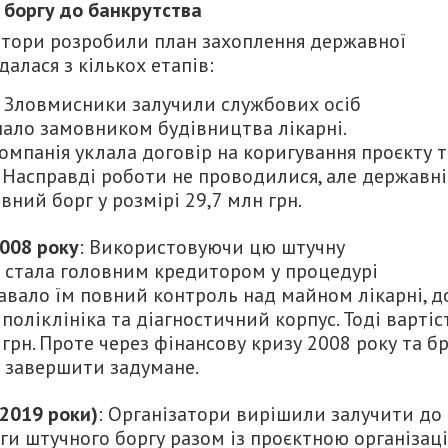
 боргу до банкрутства
затори розробили план захоплення державної
далася з кількох етапів:
: Зловмисники залучили службових осіб
пало замовником будівництва лікарні.
мпанія уклала договір на коригування проєкту т
. Насправді роботи не проводилися, але державн
вний борг у розмірі 29,7 млн грн.
008 року
: Використовуючи цю штучну
а стала головним кредитором у процедурі
авало їм повний контроль над майном лікарні, д
поліклініка та діагностичний корпус. Тоді вартіс
грн. Проте через фінансову кризу 2008 року та б
у завершити задумане.
2019 роки)
: Організатори вирішили залучити до
ги штучного боргу разом із проєктною організац