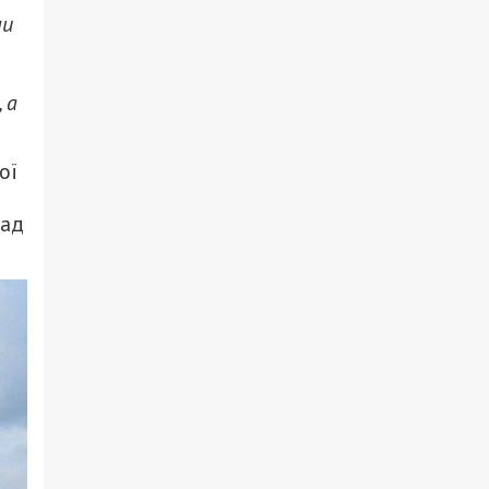
ли
 а
ої
над