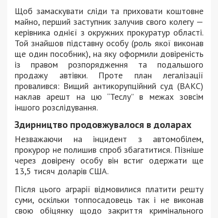
Щоб замаскувати сліди та приховати коштовне
майно, перший заступник залучив свого колегу —
керівника однієї з окружних прокуратур області.
Той знайшов підставну особу (роль якої виконав
ще один пособник), на яку оформили довіреність
із правом розпорядження та подальшого
продажу автівки. Проте план легалізації
провалився: Вищий антикорупційний суд (ВАКС)
наклав арешт на цю “Теслу” в межах зовсім
іншого розслідування.
Здирництво продовжувалося в доларах
Незважаючи на інцидент з автомобілем,
прокурор не полишив спроб збагатитися. Пізніше
через довірену особу він встиг одержати ще
13,5 тисяч доларів США.
Після цього аграрії відмовилися платити решту
суми, оскільки топпосадовець так і не виконав
свою обіцянку щодо закриття кримінального