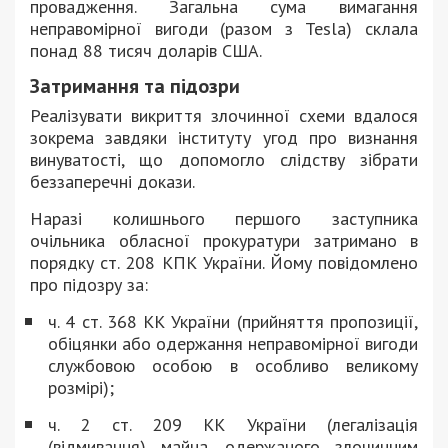
провадження. Загальна сума вимагання
неправомірної вигоди (разом з Tesla) склала
понад 88 тисяч доларів США.
Затримання та підозри
Реалізувати викриття злочинної схеми вдалося
зокрема завдяки інституту угод про визнання
винуватості, що допомогло слідству зібрати
беззаперечні докази.
Наразі колишнього першого заступника
очільника обласної прокуратури затримано в
порядку ст. 208 КПК України. Йому повідомлено
про підозру за:
ч. 4 ст. 368 КК України (прийняття пропозиції,
обіцянки або одержання неправомірної вигоди
службовою особою в особливо великому
розмірі);
ч. 2 ст. 209 КК України (легалізація
(відмивання) майна, одержаного злочинним