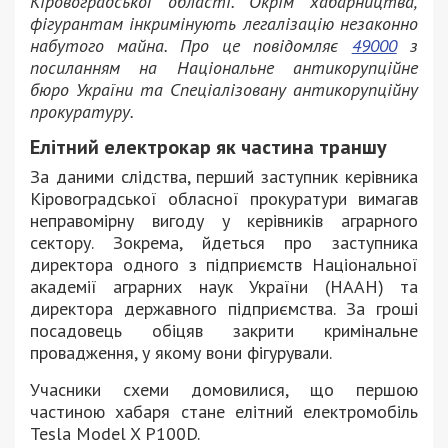
Кіровоградської області. Окрім хабарництва,
фігурантам інкримінують легалізацію незаконно
набутого майна. Про це повідомляє
49000
з
посиланням на Національне антикорупційне
бюро України та Спеціалізовану антикорупційну
прокуратуру.
Елітний електрокар як частина траншу
За даними слідства, перший заступник керівника
Кіровоградської обласної прокуратури вимагав
неправомірну вигоду у керівників аграрного
сектору. Зокрема, йдеться про заступника
директора одного з підприємств Національної
академії аграрних наук України (НААН) та
директора державного підприємства. За гроші
посадовець обіцяв закрити кримінальне
провадження, у якому вони фігурували.
Учасники схеми домовилися, що першою
частиною хабаря стане елітний електромобіль
Tesla Model X P100D.