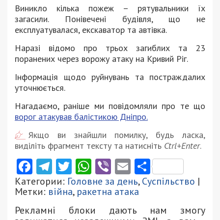
Виникло кілька пожеж – рятувальники їх
загасили. Понівечені будівля, що не
експлуатувалася, екскаватор та автівка.
Наразі відомо про трьох загиблих та 23
поранених через ворожу атаку на Кривий Ріг.
Інформація щодо руйнувань та постраждалих
уточнюється.
Нагадаємо, раніше ми повідомляли про те що
ворог атакував балістикою Дніпро.
Якщо ви знайшли помилку, будь ласка,
виділіть фрагмент тексту та натисніть
Ctrl+Enter
.
Facebook
Telegram
Twitter
WhatsApp
Viber
Email
Поділити
Категории:
Головне за день
,
Суспільство
|
Метки:
війна
,
ракетна атака
Рекламні блоки дають нам змогу