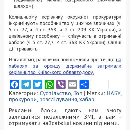
шляхом).
Колишньому керівнику окружної прокуратури
інкримінують пособництво у цих же злочинах (ч.
5 ст. 27, ч. 4 ст. 368, ч. 2 ст. 209 КК України), а
цивільному пособнику — співучасть в отриманні
хабаря (ч. 5 ст. 27, ч. 4 ст. 368 КК України). Слідчі
дії тривають.
Нагадаємо, раніше ми повідомляли про те, що
на
хабарях за оренду держмайна затримали
керівництво Київського облавтодору.
Facebook
Telegram
Twitter
WhatsApp
Viber
Email
Поділити
Категории:
Суспільство
,
Топ
| Метки:
НАБУ
,
прокурори
,
розслідування
,
хабар
Рекламні блоки дають нам змогу
залишатися незалежними ЗМІ, а вам -
отримувати найсвіжіші новини під ними.