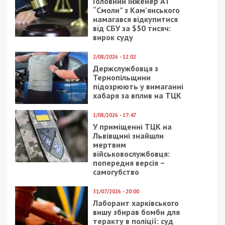
Головний інженер АТ
“Смоли” з Кам’янського
намагався відкупитися
від СБУ за $50 тисяч:
вирок суду
2/08/2026 - 12:02
Держслужбовця з
Тернопільщини
підозрюють у вимаганні
хабаря за вплив на ТЦК
1/08/2026 - 17:47
У приміщенні ТЦК на
Львівщині знайшли
мертвим
військовослужбовця:
попередня версія –
самогубство
31/07/2026 - 20:00
Лаборант харківського
вишу збирав бомби для
теракту в поліції: суд