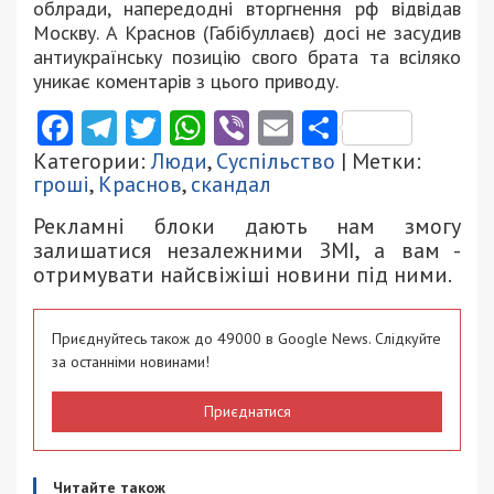
облради, напередодні вторгнення рф відвідав
Москву. А Краснов (Габібуллаєв) досі не засудив
антиукраїнську позицію свого брата та всіляко
уникає коментарів з цього приводу.
Facebook
Telegram
Twitter
WhatsApp
Viber
Email
Поділити
Категории:
Люди
,
Суспільство
| Метки:
гроші
,
Краснов
,
скандал
Рекламні блоки дають нам змогу
залишатися незалежними ЗМІ, а вам -
отримувати найсвіжіші новини під ними.
Приєднуйтесь також до 49000 в Google News. Слідкуйте
за останніми новинами!
Приєднатися
Читайте також