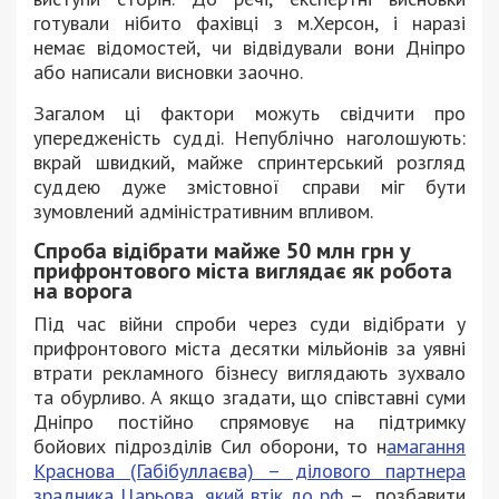
готували нібито фахівці з м.Херсон, і наразі
немає відомостей, чи відвідували вони Дніпро
або написали висновки заочно.
Загалом ці фактори можуть свідчити про
упередженість судді. Непублічно наголошують:
вкрай швидкий, майже спринтерський розгляд
суддею дуже змістовної справи міг бути
зумовлений адміністративним впливом.
Спроба відібрати майже 50 млн грн у
прифронтового міста виглядає як робота
на ворога
Під час війни спроби через суди відібрати у
прифронтового міста десятки мільйонів за уявні
втрати рекламного бізнесу виглядають зухвало
та обурливо. А якщо згадати, що співставні суми
Дніпро постійно спрямовує на підтримку
бойових підрозділів Сил оборони, то н
амагання
Краснова (Габібуллаєва) – ділового партнера
зрадника Царьова, який втік до рф
– позбавити