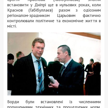
встановити у Дніпрі ще в нульових роках, коли
Краснов (Габібуллаєв) разом з одіозним
регіоналом-зрадником Царьовим фактично
контролювали політичне та економічне життя в
місті.
Борди були встановлені із численними
порушеннями технічних та процедурних норм,