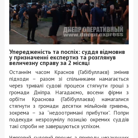
Упередженість та поспіх: суддя відмовив
у призначенні експертиз та розглянув
величезну справу за 2 місяці
Останнім часом Краснов (Габібуллаєв) змінив
підходи – разом зі спільниками намагається
через тривалі судові процеси стягнути гроші з
громади Дніпра. Нагадаємо, восени фірми з
орбіти Краснова (Габібуллаєва) намагалися
стягнути з громади десятки мільйонів гривень,
зокрема – за “недоотримані прибутки”. Попри
подекуди незрозумілу позицію окремих суддів
такі спроби не завершуються успіхом.
Черговий судовий процес з приводу незаконних