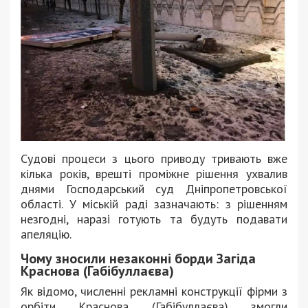
Судові процеси з цього приводу тривають вже
кілька років, врешті проміжне рішення ухвалив
днями Господарський суд Дніпропетровської
області. У міській раді зазначають: з рішенням
незгодні, наразі готують та будуть подавати
апеляцію.
Чому зносили незаконні борди Загіда
Краснова (Габібуллаєва)
Як відомо, численні рекламні конструкції фірми з
орбіти Краснова (Габібуллаєва) змогли