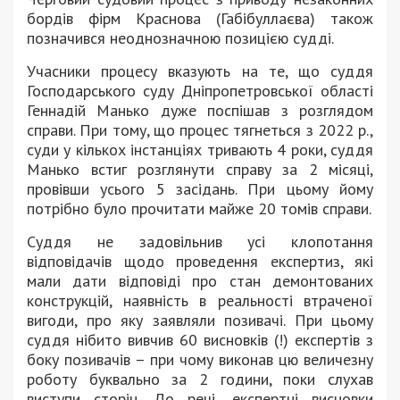
бордів фірм Краснова (Габібуллаєва) також
позначився неоднозначною позицією судді.
Учасники процесу вказують на те, що суддя
Господарського суду Дніпропетровської області
Геннадій Манько дуже поспішав з розглядом
справи. При тому, що процес тягнеться з 2022 р.,
суди у кількох інстанціях тривають 4 роки, суддя
Манько встиг розглянути справу за 2 місяці,
провівши усього 5 засідань. При цьому йому
потрібно було прочитати майже 20 томів справи.
Суддя не задовільнив усі клопотання
відповідачів щодо проведення експертиз, які
мали дати відповіді про стан демонтованих
конструкцій, наявність в реальності втраченої
вигоди, про яку заявляли позивачі. При цьому
суддя нібито вивчив 60 висновків (!) експертів з
боку позивачів – при чому виконав цю величезну
роботу буквально за 2 години, поки слухав
виступи сторін. До речі, експертні висновки