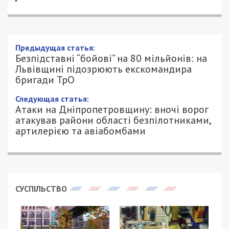
Предыдущая статья:
Безпідставні “бойові” на 80 мільйонів: на
Львівщині підозрюють екскомандира
бригади ТрО
Следующая статья:
Атаки на Дніпропетровщину: вночі ворог
атакував райони області безпілотниками,
артилерією та авіабомбами
СУСПІЛЬСТВО