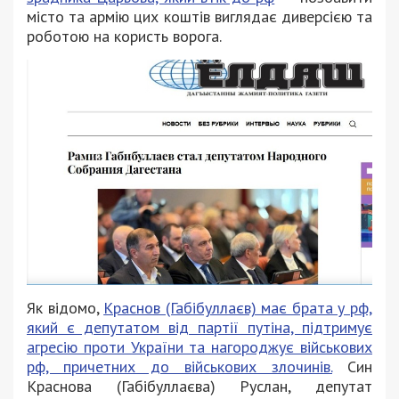
місто та армію цих коштів виглядає диверсією та
роботою на користь ворога.
Як відомо,
Краснов (Габібуллаєв) має брата у рф,
який є депутатом від партії путіна, підтримує
агресію проти України та нагороджує військових
рф, причетних до військових злочинів.
Син
Краснова (Габібуллаєва) Руслан, депутат