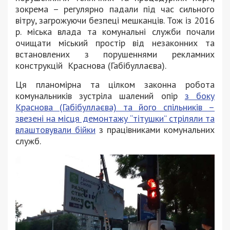
зокрема – регулярно падали під час сильного
вітру, загрожуючи безпеці мешканців. Тож із 2016
р. міська влада та комунальні служби почали
очищати міський простір від незаконних та
встановлених з порушеннями рекламних
конструкцій Краснова (Габібуллаєва).
Ця планомірна та цілком законна робота
комунальників зустріла шалений опір
з боку
Краснова (Габібуллаєва) та його спільників –
звезені на місця демонтажу “тітушки” стріляли та
влаштовували бійки
з працівниками комунальних
служб.