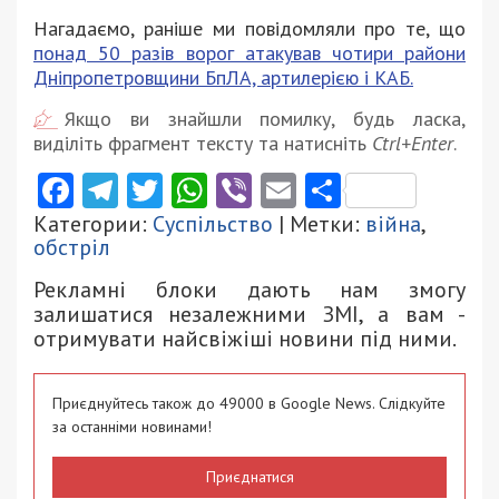
Нагадаємо, раніше ми повідомляли про те, що
понад 50 разів ворог атакував чотири райони
Дніпропетровщини БпЛА, артилерією і КАБ.
Якщо ви знайшли помилку, будь ласка,
виділіть фрагмент тексту та натисніть
Ctrl+Enter
.
Facebook
Telegram
Twitter
WhatsApp
Viber
Email
Поділити
Категории:
Суспільство
| Метки:
війна
,
обстріл
Рекламні блоки дають нам змогу
залишатися незалежними ЗМІ, а вам -
отримувати найсвіжіші новини під ними.
Приєднуйтесь також до 49000 в Google News. Слідкуйте
за останніми новинами!
Приєднатися