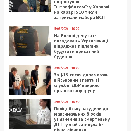
погрожував
“штрафбатом”: у Харкові
на хабарі $10 тисяч
затримали майора ВСП
5/08/2026 - 10:29
На Волині депутат-
посадовець Укрзалізниці
відряджав підлеглих
будувати приватний
будинок
4/08/2026 - 18:00
За $13 тисяч допомагали
військовим втекти зі
служби: ДБР викрило
організовану групу
4/08/2026 - 16:30
Поліцейську засудили до
максимальних 8 років
ув’язнення за смертельну
ДТП, у якій загинула 6-
річна дівчинка