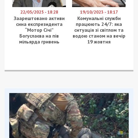
переховується за кордоном, а також його
високопоставлених спільників. Про це повідомляє
49000.
Фігуранти незаконно заволоділи недобудованим
майновим комплексом Республіканської клінічної
лікарні (відомої як “Опіковий центр” на столичній
Троєщині) та прилеглою земельною ділянкою
площею 21,36 га. Збитки державі від цієї
оборудки оцінюють у понад 300 млн грн.