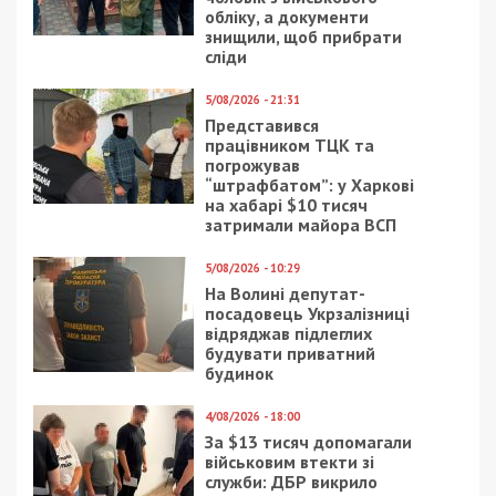
Перша спроба захоплення та криза 2008
року
: Використовуючи цю штучну
заборгованість, підконтрольна фірма стала
головним кредитором у процедурі
банкрутства держпідприємства. Це давало їм
повний контроль над майном лікарні, до
складу якої входили опіковий центр,
поліклініка та діагностичний корпус. Тоді
вартість самого недобуду оцінювали у 47 млн
грн. Проте через фінансову кризу 2008 року та
брак фінансування ділки не змогли одразу
завершити задумане.
Продаж схеми новим гравцям (2018–2019
роки)
: Організатори вирішили залучити до
схеми сторонній капітал. Право вимоги
штучного боргу разом із проєктною
організацією продали третім особам —
відомому українському забудовнику — за 300