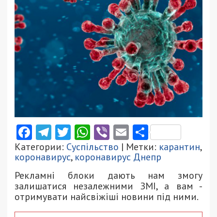
Facebook
Telegram
Twitter
WhatsApp
Viber
Email
Поділити
Категории:
Суспільство
| Метки:
карантин
,
коронавирус
,
коронавирус Днепр
Рекламні блоки дають нам змогу
залишатися незалежними ЗМІ, а вам -
отримувати найсвіжіші новини під ними.