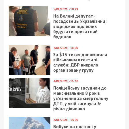
5/08/2026 - 10:29
На Волині депутат-
посадовець Укрзалізниці
відряджав підлеглих
будувати приватний
будинок
4/08/2026 - 18:00
За $13 тисяч допомагали
військовим втекти зі
служби: ДБР викрило
організовану групу
4/08/2026 - 16:30
Поліцейську засудили до
максимальних 8 років
ув’язнення за смертельну
ДТП, у якій загинула 6-
річна дівчинка
4/08/2026 - 15:00
Вибухи на полігоні у