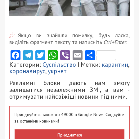
Якщо ви знайшли помилку, будь ласка,
виділіть фрагмент тексту та натисніть
Ctrl+Enter
.
Facebook
Telegram
Twitter
WhatsApp
Viber
Email
Поділити
Категории:
Суспільство
| Метки:
карантин
,
коронавирус
,
укрнет
Рекламні блоки дають нам змогу
залишатися незалежними ЗМІ, а вам -
отримувати найсвіжіші новини під ними.
Приєднуйтесь також до 49000 в Google News. Слідкуйте
за останніми новинами!
Приєднатися