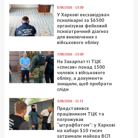
8/08/2026 - 15:00
У Харкові ексзавідувач
психлікарні за $6500
організував фейковий
психіатричний діагноз
для виключення з
військового обліку
7/08/2026 - 15:00
На Закарпатті ТЦК
«списав» понад 1500
чоловік з військового
обліку, а документи
знищили, щоб прибрати
сліди
5/08/2026 - 21:31
Представився
працівником ТЦК та
погрожував
“штрафбатом”: у Харкові
на хабарі $10 тисяч
затримали майора ВСП