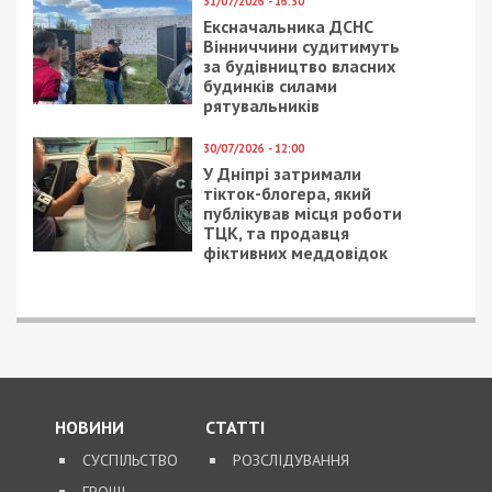
5/08/2026 - 13:24
У Хмельницькому директора мовної школи
підозрюють у розбещенні учениць
ПОПУЛЯРНІ НОВИНИ
4/08/2026 - 18:00
За $13 тисяч допомагали
військовим втекти зі
служби: ДБР викрило
організовану групу
4/08/2026 - 16:30
Поліцейську засудили до
максимальних 8 років