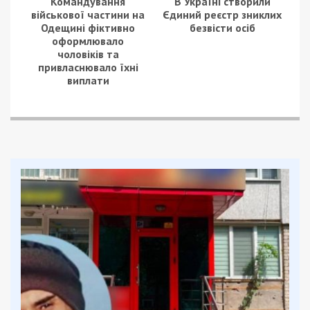
Наразі відомо про трьох загиблих та 23
поранених через ворожу атаку на Кривий Ріг.
Інформація щодо руйнувань та постраждалих
уточнюється.
Нагадаємо, раніше ми повідомляли про те що
ворог атакував балістикою Дніпро.
Facebook
Telegram
Twitter
WhatsApp
Viber
Email
Поділити
Категории:
Головне за день
,
Суспільство
|
Метки:
війна
,
ракетна атака
Рекламні блоки дають нам змогу
залишатися незалежними ЗМІ, а вам -
отримувати найсвіжіші новини під ними.
Приєднуйтесь також до 49000 в Google News. Слідкуйте
за останніми новинами!
Приєднатися