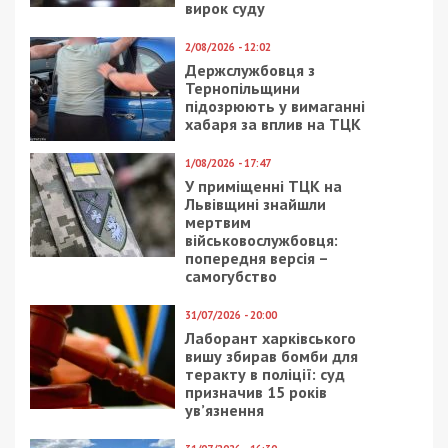
військової частини на
Єдиний реєстр зниклих
Одещині фіктивно
безвісти осіб
оформлювало
чоловіків та
привласнювало їхні
виплати