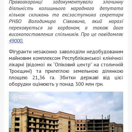
Правоохоронці задокументували злочинну
діяльність колишнього народного депутата
кількох скликань та ексзаступника секретаря
РНБО Володимира Сівковича, який наразі
переховується за кордоном, а також його
високопоставлених спільників. Про це повідомляє
49000.
Фігуранти незаконно заволоділи недобудованим
майновим комплексом Республіканської клінічної
лікарні (відомої як “Опіковий центр” на столичній
Троєщині) та прилеглою земельною ділянкою
площею 21,36 га. Збитки державі від цієї
оборудки оцінюють у понад 300 млн грн.