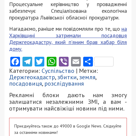
Процесуальне керівництво у провадженні
забезпечує Спеціалізована екологічна
прокуратура Львівської обласної прокуратури.
Нагадаємо, раніше ми повідомляли про те, що
на
Харківщині затримали посадовця
Держгеокадастру, який п’яним брав хабар біля
дому.
Facebook
Telegram
Twitter
WhatsApp
Viber
Email
Поділити
Категории:
Суспільство
| Метки:
Держгеокадастр
,
збитки
,
земля
,
посадовиця
,
розслідування
Рекламні блоки дають нам змогу
залишатися незалежними ЗМІ, а вам -
отримувати найсвіжіші новини під ними.
Приєднуйтесь також до 49000 в Google News. Слідкуйте
за останніми новинами!