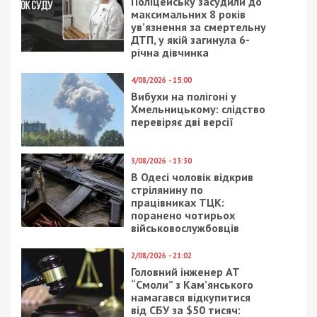
18/08/2020 - 13:52
26/05/2024 - 9:19
Верховный суд встал
11 шахедів збили вночі
на сторону журналиста
над
в деле против
Дніпропетровщиною
днепровского героя
шансона
20/04/2026 - 17:45
2/05/2023 - 10:30
Командування
В Україні створили