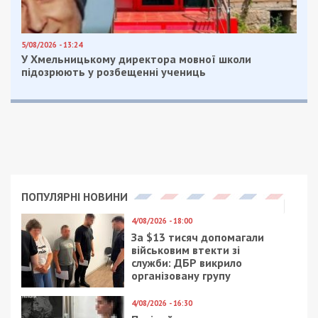
Читайте також
Предыдущая статья:
Tesla та десятки тисяч доларів за
закриття справи: на Кіровоградщині
викрили експрокурорів-хабарників
Следующая статья:
Землі лісового фонду у приватні руки: на
Львівщині посадовиць Держгеокадастру
підозрюють у збитках на 2 млн грн
ГОЛОВНЕ ЗА ДЕНЬ