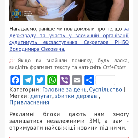
Нагадаємо, раніше ми повідомляли про те, що
за
держзраду та участь у злочинній організації
судитимуть ексзаступника Секретаря РНБО
Володимира Сівковича.
Якщо ви знайшли помилку, будь ласка,
виділіть фрагмент тексту та натисніть
Ctrl+Enter
.
Facebook
Telegram
Twitter
WhatsApp
Viber
Email
Поділити
Категории:
Головне за день
,
Суспільство
|
Метки:
депутат
,
збитки державі
,
Привласнення
Рекламні блоки дають нам змогу
залишатися незалежними ЗМІ, а вам -
отримувати найсвіжіші новини під ними.