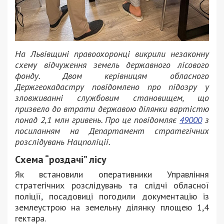
На Львівщині правоохоронці викрили незаконну
схему відчуження земель державного лісового
фонду. Двом керівницям обласного
Держгеокадастру повідомлено про підозру у
зловживанні службовим становищем, що
призвело до втрати державою ділянки вартістю
понад 2,1 млн гривень. Про це повідомляє
49000
з
посиланням на Департамент стратегічних
розслідувань Нацполіції.
Схема “роздачі” лісу
Як встановили оперативники Управління
стратегічних розслідувань та слідчі обласної
поліції, посадовиці погодили документацію із
землеустрою на земельну ділянку площею 1,4
гектара.