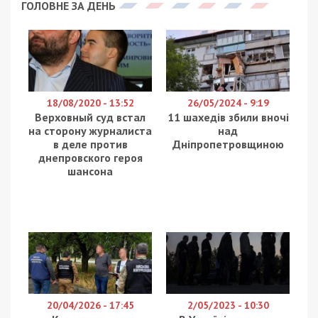
Вдень 23 червня російська армія атакувала
Кривий Ріг на Дніпропетровщині попередньо
балістичними ракетами. За даними
Дніпропетровської ОВА, у місті пошкоджена
промислова інфраструктура. Є загиблі та
поранені. Про це повідомляє
49000.
Виникло кілька пожеж – рятувальники їх
загасили. Понівечені будівля, що не
експлуатувалася, екскаватор та автівка.