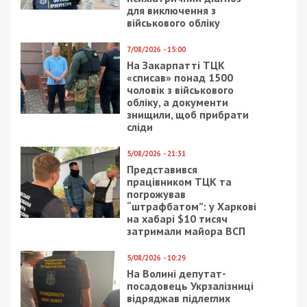
для виключення з
військового обліку
7/08/2026 - 15:00
На Закарпатті ТЦК
«списав» понад 1500
чоловік з військового
обліку, а документи
знищили, щоб прибрати
сліди
5/08/2026 - 21:31
Представився
працівником ТЦК та
погрожував
“штрафбатом”: у Харкові
на хабарі $10 тисяч
затримали майора ВСП
5/08/2026 - 10:29
На Волині депутат-
посадовець Укрзалізниці
відряджав підлеглих