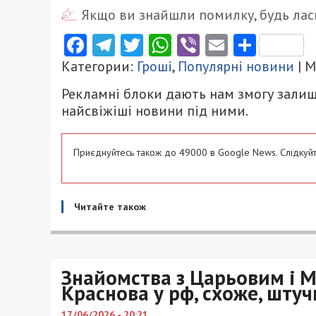
Якщо ви знайшли помилку, будь ласк
Facebook
Telegram
Twitter
WhatsApp
Viber
Email
Поділ
Категории:
Гроші
,
Популярні новини
| 
Рекламні блоки дають нам змогу залиш
найсвіжіші новини під ними.
Приєднуйтесь також до 49000 в Google News. Слідкуйт
Читайте також
Знайомства з Царьовим і М
Краснова у рф, схоже, шту
17/06/2026 - 20:21