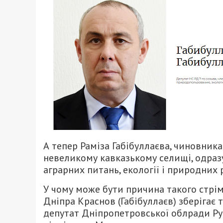
А тепер Раміза Габібуллаєва, чиновника 
невеликому кавказькому селищі, одраз
аграрних питань, екології і природних 
У чому може бути причина такого стрім
Дніпра Краснов (Габібуллаєв) зберігає ті
депутат Дніпропетровської облради Ру