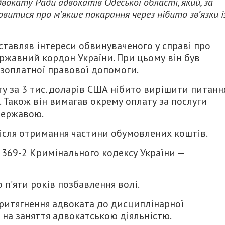
вокату Ради адвокатів Одеської області, який, за
овитися про м’якше покарання через нібито зв’язки і
ставляв інтереси обвинуваченого у справі про
ржавний кордон України. При цьому він був
зоплатної правової допомоги.
ту за 3 тис. доларів США нібито вирішити питанн
 Також він вимагав окрему оплату за послуги
державою.
ісля отримання частини обумовлених коштів.
. 369-2 Кримінального кодексу України —
 п’яти років позбавлення волі.
притягнення адвоката до дисциплінарної
 на заняття адвокатською діяльністю.