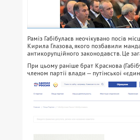
Раміз Габібулаєв неочікувано посів мі
Кирила Глазова, якого позбавили манд
антикорупційного законодавств. Ц
е за
При цьому раніше брат Краснова (Габіб
членом партії влади — путінської «єдино