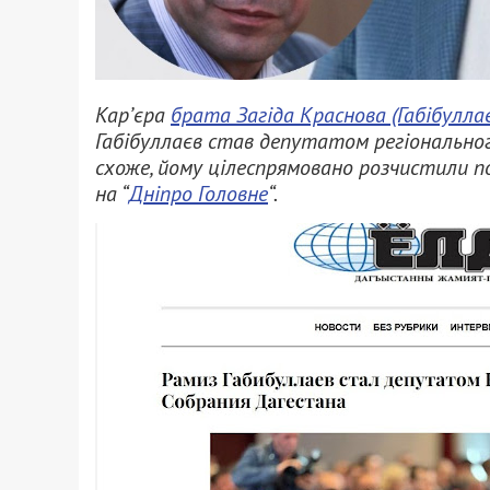
Кар’єра
брата Загіда Краснова (Габібулла
Габібуллаєв став депутатом регіональног
схоже, йому цілеспрямовано розчистили п
на “
Дніпро Головне
“.