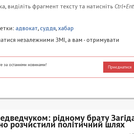
а, виділіть фрагмент тексту та натисніть
Ctrl+Ent
итися
Метки:
адвокат
,
суддя
,
хабар
атися незалежними ЗМІ, а вам - отримувати
е за останніми новинами!
Приєднатися
едведчуком: рідному брату Загід
чно розчистили політичний шлях