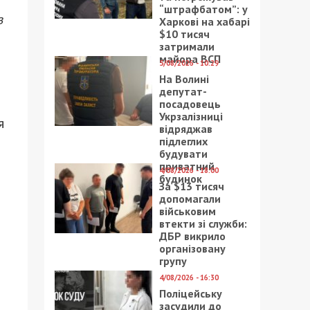
“штрафбатом”: у
з
Харкові на хабарі
$10 тисяч
затримали
майора ВСП
5/08/2026 - 10:29
На Волині
депутат-
посадовець
Укрзалізниці
я
відряджав
підлеглих
будувати
приватний
4/08/2026 - 18:00
будинок
За $13 тисяч
допомагали
військовим
втекти зі служби:
ДБР викрило
організовану
групу
4/08/2026 - 16:30
Поліцейську
засудили до