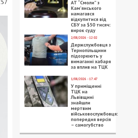
257
АТ “Смоли” з
Кам’янського
намагався
відкупитися від
СБУ за $50 тисяч:
вирок суду
2/08/2026 - 12:02
Держслужбовця з
Тернопільщини
підозрюють у
вимаганні хабаря
за вплив на ТЦК
1/08/2026 - 17:47
У приміщенні
ТЦК на
Львівщині
знайшли
мертвим
військовослужбовця:
попередня версія
– самогубство