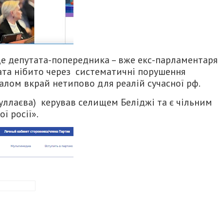
сце депутата-попередника – вже екс-парламентаря
ата нібито через систематичні порушення
галом вкрай нетипово для реалій сучасної рф.
уллаєва) керував селищем Беліджі та є чільним
ї росії».