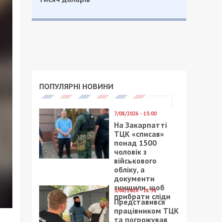
ПОПУЛЯРНІ НОВИНИ
7/08/2026 - 15:00
На Закарпатті
ТЦК «списав»
понад 1500
чоловік з
військового
обліку, а
документи
знищили, щоб
5/08/2026 - 21:31
прибрати сліди
Представився
працівником ТЦК
та погрожував