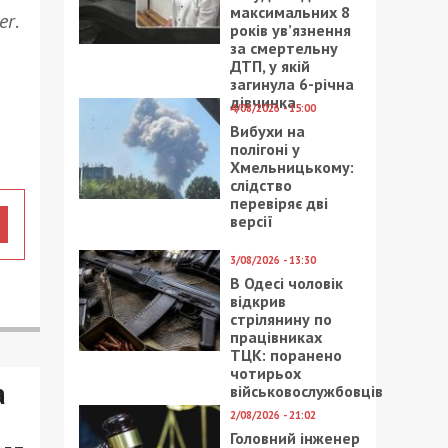
максимальних 8
er
.
років ув’язнення
за смертельну
ДТП, у якій
загинула 6-річна
дівчинка
4/08/2026 - 15:00
Вибухи на
полігоні у
Хмельницькому:
слідство
перевіряє дві
версії
3/08/2026 - 13:30
В Одесі чоловік
відкрив
стрілянину по
працівниках
ТЦК: поранено
чотирьох
а
військовослужбовців
2/08/2026 - 21:02
Головний інженер