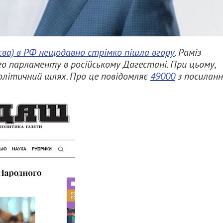
єва) в РФ нещодавно стрімко пішла вгору
. Раміз
о парламенту в російському Дагестані. При цьому,
олітичний шлях. Про це повідомляє
49000
з посилан