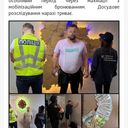
особливий період через махінації з
мобілізаційним бронюванням. Досудове
розслідування наразі триває.