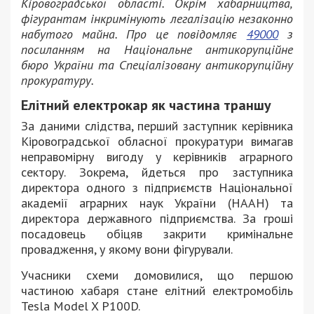
Кіровоградської області. Окрім хабарництва,
фігурантам інкримінують легалізацію незаконно
набутого майна. Про це повідомляє
49000
з
посиланням на Національне антикорупційне
бюро України та Спеціалізовану антикорупційну
прокуратуру.
Елітний електрокар як частина траншу
За даними слідства, перший заступник керівника
Кіровоградської обласної прокуратури вимагав
неправомірну вигоду у керівників аграрного
сектору. Зокрема, йдеться про заступника
директора одного з підприємств Національної
академії аграрних наук України (НААН) та
директора державного підприємства. За гроші
посадовець обіцяв закрити кримінальне
провадження, у якому вони фігурували.
Учасники схеми домовилися, що першою
частиною хабаря стане елітний електромобіль
Tesla Model X P100D.