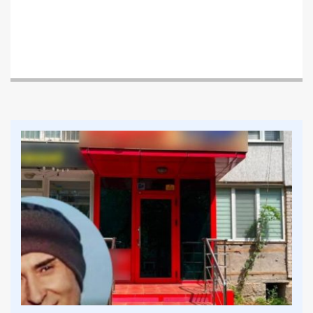
безпосередньо згадується депутат
Дніпропетровської облради мажор Руслан
Краснов, який номінально перебуває у лавах
збройних сил.
Ця інформація заслуговує особливої уваги з
огляду, на те, що батько Руслана Краснова, Загід
Краснов (Габібуллаєв) офіційно
дуже вагомо
збільшив свої статки за час повномасштабної
війни.
І джерела додаткових доходів були
довгий час незрозумілими – під час
повномасштабної війни переважна кількість
бізнесів почуває себе значно гірше, ніж до 2022
року. Виявилось, що мова про банальні колл-
центри, які “працюють” з пенсіонерами, в тому
числі останнім часом нібито промишляють на
контактах із європейськими мешканцями.
Легалізація значної частини набутого майна за
час повномасштабної війни найвірогідніше
відбувається через оформлення активів та