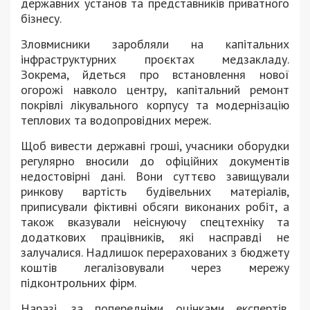
державних установ та представників приватного
бізнесу.
Зловмисники заробляли на капітальних
інфраструктурних проєктах медзакладу.
Зокрема, йдеться про встановлення нової
огорожі навколо центру, капітальний ремонт
покрівлі лікувального корпусу та модернізацію
теплових та водопровідних мереж.
Щоб вивести державні гроші, учасники оборудки
регулярно вносили до офіційних документів
недостовірні дані. Вони суттєво завищували
ринкову вартість будівельних матеріалів,
приписували фіктивні обсяги виконаних робіт, а
також вказували неіснуючу спецтехніку та
додаткових працівників, які насправді не
залучалися. Надлишок перерахованих з бюджету
коштів легалізовували через мережу
підконтрольних фірм.
Наразі, за попередніми оцінками експертів,