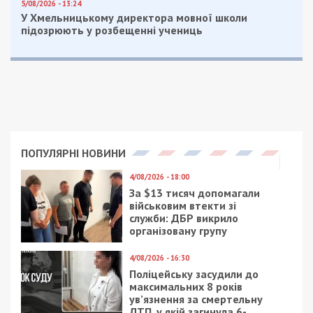
доходів безпосередньо на Руслана
Краснова,
який має право не декларувати свої
доходи та майно як нібито діючий
військовослужбовець ЗСУ.
Формально знаходячись у війську, Краснов-
молодший користується цією можливістю по
максимуму – не розголошує жодної інформації
про зміни в своєму майновому стані, вже пʼятий
рік, хоча він – чинний депутат Дніпропетровської
облради.
Нагадаємо, раніше ми повідомляли про те,
що
рідний брат скандального депутата з Дніпра
Загіда Краснова (Габібуллаєва) отримав суттєве
підвищення у путінській владній вертикалі в РФ.
Facebook
Telegram
Twitter
WhatsApp
Viber
Email
Поділити
Категории:
Суспільство
| Метки:
депутат
,
Краснов
,
скандал