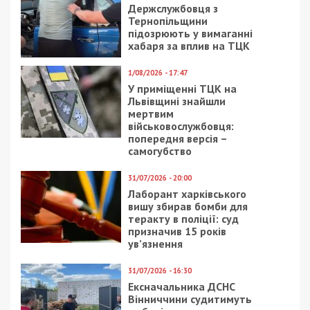
Наживалися на поранених ветеранах: на
ремонтах реабілітаційного центру “Циблі”
вкрали мільйони
СУСПІЛЬСТВО
6/05/2023 - 16:03
20/05/2020 - 13:25
Громада на першому
В Днепре День
місці: як у Дніпрі
вышиванки
вирішують проблеми
превратится в селфи-
комунального
флешмоб: видео
характеру завдяки
місцевим жителям