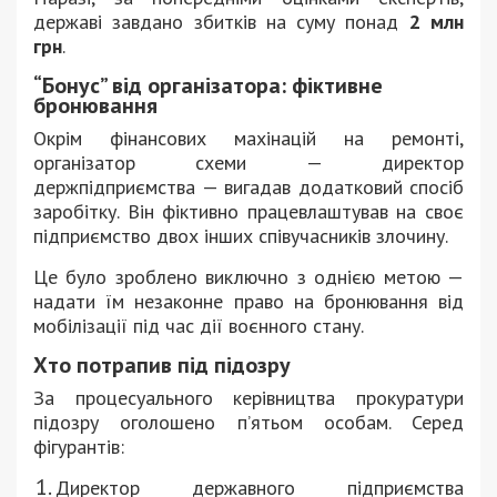
державі завдано збитків на суму понад
2 млн
грн
.
“Бонус” від організатора: фіктивне
бронювання
Окрім фінансових махінацій на ремонті,
організатор схеми — директор
держпідприємства — вигадав додатковий спосіб
заробітку. Він фіктивно працевлаштував на своє
підприємство двох інших співучасників злочину.
Це було зроблено виключно з однією метою —
надати їм незаконне право на бронювання від
мобілізації під час дії воєнного стану.
Хто потрапив під підозру
За процесуального керівництва прокуратури
підозру оголошено п’ятьом особам. Серед
фігурантів:
Директор державного підприємства