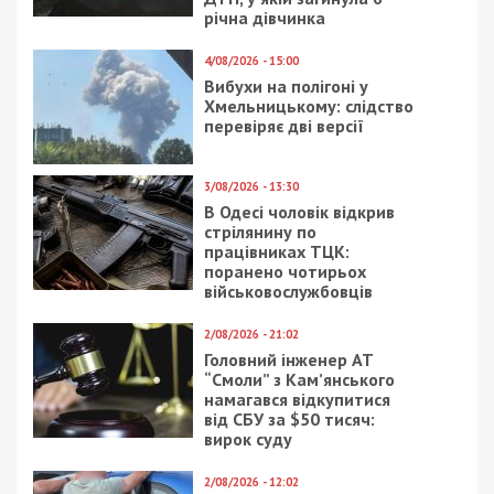
Рекламні блоки дають нам змогу
залишатися незалежними ЗМІ, а вам -
отримувати найсвіжіші новини під ними.
Приєднуйтесь також до 49000 в Google News. Слідкуйте
за останніми новинами!
Приєднатися
Читайте також
Предыдущая статья:
Атаки на Дніпропетровщину: вночі ворог
атакував райони області безпілотниками,
артилерією та авіабомбами
Следующая статья: