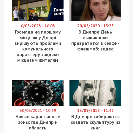
Родину депутатів Краснових (Загіда та його
сина Руслана) повʼязують із мережею колл-
центрів, розташованих у великих містах
України. Про це повідомляє
49000
з посиланням на
інтернет-видання
“Дніпро Головне”.
Мова йде щонайменше про 12 “офісів”, 2 з яких
працюють у Одесі, 6 – у Києві, і 4 –
безпосередньо у Дніпрі. За свідченнями джерела
редакції, мережа першопочатково нібито була
орієнтована на дзвінки клієнтам російського
“Сбербанку”, але зараз є відомості про
відпрацювання з цих колл-центрів і жителів країн
Європи.
Щодо контролю за діяльністю мережі передусім