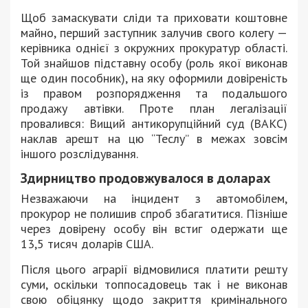
Щоб замаскувати сліди та приховати коштовне
майно, перший заступник залучив свого колегу —
керівника однієї з окружних прокуратур області.
Той знайшов підставну особу (роль якої виконав
ще один пособник), на яку оформили довіреність
із правом розпорядження та подальшого
продажу автівки. Проте план легалізації
провалився: Вищий антикорупційний суд (ВАКС)
наклав арешт на цю “Теслу” в межах зовсім
іншого розслідування.
Здирництво продовжувалося в доларах
Незважаючи на інцидент з автомобілем,
прокурор не полишив спроб збагатитися. Пізніше
через довірену особу він встиг одержати ще
13,5 тисяч доларів США.
Після цього аграрії відмовилися платити решту
суми, оскільки топпосадовець так і не виконав
свою обіцянку щодо закриття кримінального