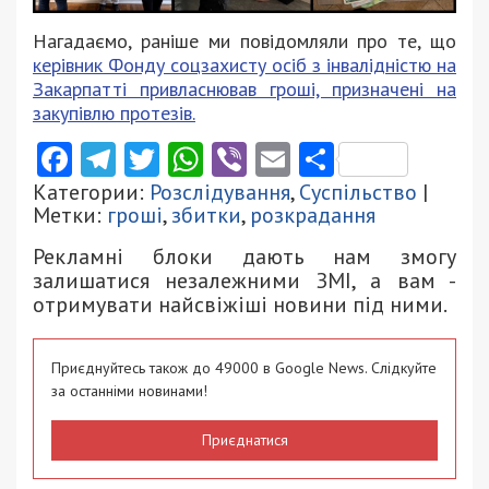
Нагадаємо, раніше ми повідомляли про те, що
керівник Фонду соцзахисту осіб з інвалідністю на
Закарпатті привласнював гроші, призначені на
закупівлю протезів.
Facebook
Telegram
Twitter
WhatsApp
Viber
Email
Поділити
Категории:
Розслідування
,
Суспільство
|
Метки:
гроші
,
збитки
,
розкрадання
Рекламні блоки дають нам змогу
залишатися незалежними ЗМІ, а вам -
отримувати найсвіжіші новини під ними.
Приєднуйтесь також до 49000 в Google News. Слідкуйте
за останніми новинами!
Приєднатися