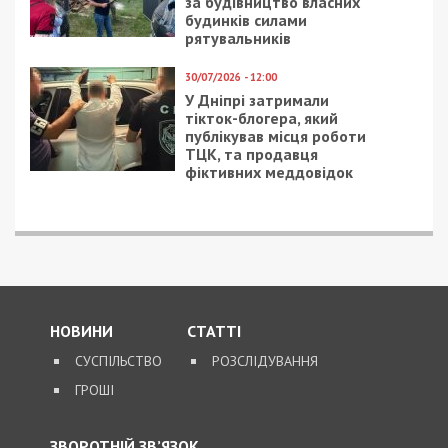
30/03/2021 - 10:59
13/09/2018 - 11:45
Новые карантинные
В Днепре собираются
зоны: где Днепр и
создать скульптуру из
область
книг