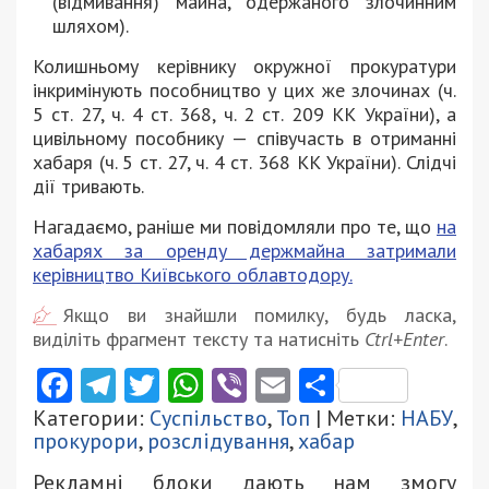
(відмивання) майна, одержаного злочинним
шляхом).
Колишньому керівнику окружної прокуратури
інкримінують пособництво у цих же злочинах (ч.
5 ст. 27, ч. 4 ст. 368, ч. 2 ст. 209 КК України), а
цивільному пособнику — співучасть в отриманні
хабаря (ч. 5 ст. 27, ч. 4 ст. 368 КК України). Слідчі
дії тривають.
Нагадаємо, раніше ми повідомляли про те, що
на
хабарях за оренду держмайна затримали
керівництво Київського облавтодору.
Якщо ви знайшли помилку, будь ласка,
виділіть фрагмент тексту та натисніть
Ctrl+Enter
.
Facebook
Telegram
Twitter
WhatsApp
Viber
Email
Поділити
Категории:
Суспільство
,
Топ
| Метки:
НАБУ
,
прокурори
,
розслідування
,
хабар
Рекламні блоки дають нам змогу