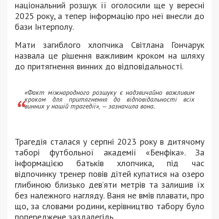
національний розшук її оголосили ще у вересні
2025 року, а тепер інформацію про неї внесли до
бази Інтерполу.
Мати загиблого хлопчика Світлана Гончарук
назвала це рішення важливим кроком на шляху
до притягнення винних до відповідальності.
«Факт міжнародного розшуку є надзвичайно важливим
кроком для притягнення до відповідальності всіх
винних у нашій трагедії», — зазначила вона.
Трагедія сталася у серпні 2023 року в дитячому
таборі футбольної академії «Бенфіка». За
інформацією батьків хлопчика, під час
відпочинку тренер повів дітей купатися на озеро
глибиною близько дев’яти метрів та залишив їх
без належного нагляду. Ваня не вмів плавати, про
що, за словами родини, керівництво табору було
попереджене заздалегідь.