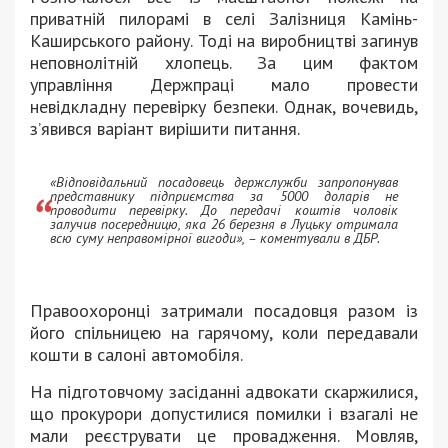
приватній пилорамі в селі Залізниця Камінь-
Каширського району. Тоді на виробництві загинув
неповнолітній хлопець. За цим фактом
управління Держпраці мало провести
невідкладну перевірку безпеки. Однак, вочевидь,
з’явився варіант вирішити питання.
«Відповідальний посадовець держслужби запропонував
представнику підприємства за 5000 доларів не
проводити перевірку. До передачі коштів чоловік
залучив посередницю, яка 26 березня в Луцьку отримала
всю суму неправомірної вигоди», – коментували в ДБР.
Правоохоронці затримали посадовця разом із
його спільницею на гарячому, коли передавали
кошти в салоні автомобіля.
На підготовчому засіданні адвокати скаржилися,
що прокурори допустилися помилки і взагалі не
мали реєструвати це провадження. Мовляв,