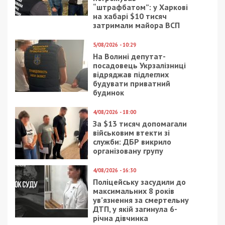
“штрафбатом”: у Харкові
на хабарі $10 тисяч
затримали майора ВСП
5/08/2026 - 10:29
На Волині депутат-
посадовець Укрзалізниці
відряджав підлеглих
будувати приватний
будинок
4/08/2026 - 18:00
За $13 тисяч допомагали
військовим втекти зі
служби: ДБР викрило
організовану групу
4/08/2026 - 16:30
Поліцейську засудили до
максимальних 8 років
ув’язнення за смертельну
ДТП, у якій загинула 6-
річна дівчинка