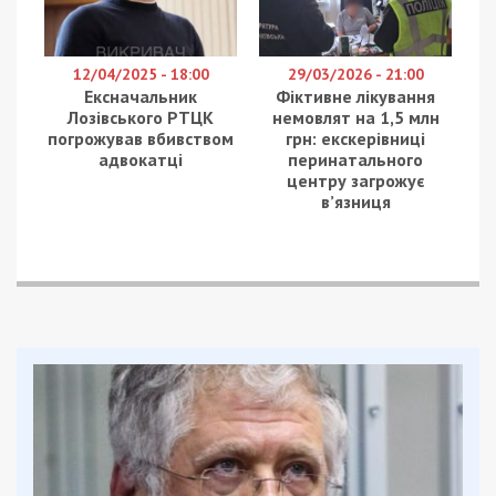
12/04/2025 - 18:00
29/03/2026 - 21:00
Ексначальник
Фіктивне лікування
Лозівського РТЦК
немовлят на 1,5 млн
погрожував вбивством
грн: екскерівниці
адвокатці
перинатального
центру загрожує
в’язниця