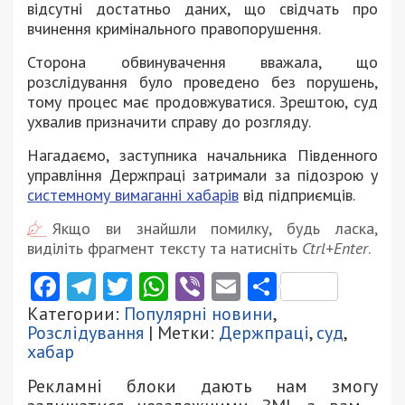
відсутні достатньо даних, що свідчать про
вчинення кримінального правопорушення.
Сторона обвинувачення вважала, що
розслідування було проведено без порушень,
тому процес має продовжуватися. Зрештою, суд
ухвалив призначити справу до розгляду.
Нагадаємо, заступника начальника Південного
управління Держпраці затримали за підозрою у
системному вимаганні хабарів
від підприємців.
Якщо ви знайшли помилку, будь ласка,
виділіть фрагмент тексту та натисніть
Ctrl+Enter
.
Facebook
Telegram
Twitter
WhatsApp
Viber
Email
Поділити
Категории:
Популярні новини
,
Розслідування
| Метки:
Держпраці
,
суд
,
хабар
Рекламні блоки дають нам змогу