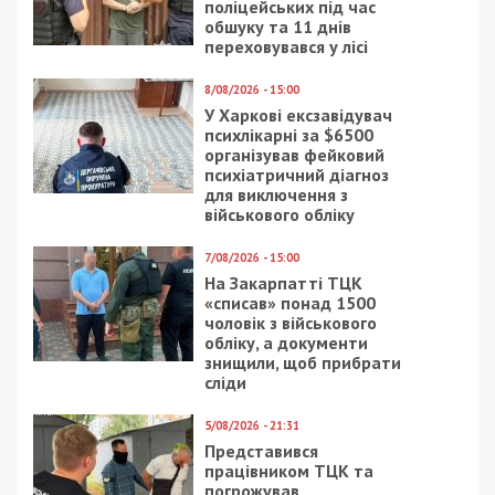
поліцейських під час
обшуку та 11 днів
переховувався у лісі
8/08/2026 - 15:00
У Харкові ексзавідувач
психлікарні за $6500
організував фейковий
психіатричний діагноз
для виключення з
військового обліку
7/08/2026 - 15:00
На Закарпатті ТЦК
«списав» понад 1500
чоловік з військового
обліку, а документи
знищили, щоб прибрати
сліди
5/08/2026 - 21:31
Представився
працівником ТЦК та
погрожував