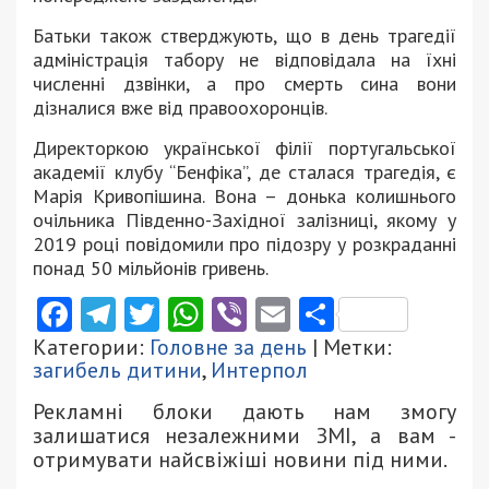
Батьки також стверджують, що в день трагедії
адміністрація табору не відповідала на їхні
численні дзвінки, а про смерть сина вони
дізналися вже від правоохоронців.
Директоркою української філії португальської
академії клубу “Бенфіка”, де сталася трагедія, є
Марія Кривопішина. Вона – донька колишнього
очільника Південно-Західної залізниці, якому у
2019 році повідомили про підозру у розкраданні
понад 50 мільйонів гривень.
Facebook
Telegram
Twitter
WhatsApp
Viber
Email
Поділити
Категории:
Головне за день
| Метки:
загибель дитини
,
Интерпол
Рекламні блоки дають нам змогу
залишатися незалежними ЗМІ, а вам -
отримувати найсвіжіші новини під ними.