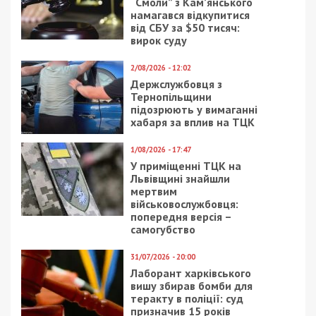
“Смоли” з Кам’янського
намагався відкупитися
від СБУ за $50 тисяч:
вирок суду
2/08/2026 - 12:02
Держслужбовця з
Тернопільщини
підозрюють у вимаганні
хабаря за вплив на ТЦК
1/08/2026 - 17:47
У приміщенні ТЦК на
Львівщині знайшли
мертвим
військовослужбовця:
попередня версія –
самогубство
31/07/2026 - 20:00
Лаборант харківського
вишу збирав бомби для
теракту в поліції: суд
призначив 15 років