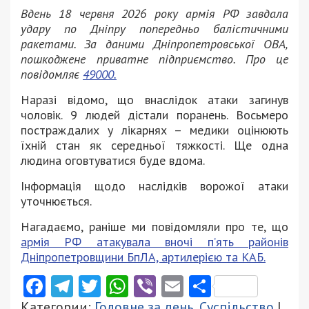
Вдень 18 червня 2026 року армія РФ завдала
удару по Дніпру попередньо балістичними
ракетами. За даними Дніпропетровської ОВА,
пошкоджене приватне підприємство. Про це
повідомляє
49000.
Наразі відомо, що внаслідок атаки загинув
чоловік. 9 людей дістали поранень. Восьмеро
постраждалих у лікарнях – медики оцінюють
їхній стан як середньої тяжкості. Ще одна
людина оговтуватися буде вдома.
Інформація щодо наслідків ворожої атаки
уточнюється.
Нагадаємо, раніше ми повідомляли про те, що
армія РФ атакувала вночі п’ять районів
Дніпропетровщини БпЛА, артилерією та КАБ.
Facebook
Telegram
Twitter
WhatsApp
Viber
Email
Поділити
Категории:
Головне за день
,
Суспільство
|