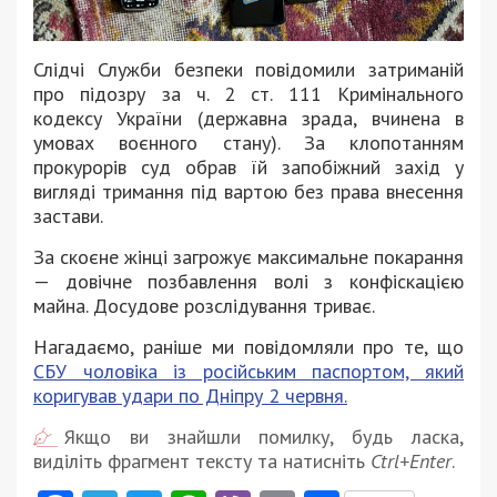
Слідчі Служби безпеки повідомили затриманій
про підозру за ч. 2 ст. 111 Кримінального
кодексу України (державна зрада, вчинена в
умовах воєнного стану). За клопотанням
прокурорів суд обрав їй запобіжний захід у
вигляді тримання під вартою без права внесення
застави.
За скоєне жінці загрожує максимальне покарання
— довічне позбавлення волі з конфіскацією
майна. Досудове розслідування триває.
Нагадаємо, раніше ми повідомляли про те, що
СБУ чоловіка із російським паспортом, який
коригував удари по Дніпру 2 червня.
Якщо ви знайшли помилку, будь ласка,
виділіть фрагмент тексту та натисніть
Ctrl+Enter
.