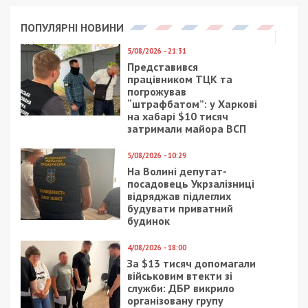
ПОПУЛЯРНІ НОВИНИ
5/08/2026 - 21:31
Представився
працівником ТЦК та
погрожував
“штрафбатом”: у Харкові
на хабарі $10 тисяч
затримали майора ВСП
5/08/2026 - 10:29
На Волині депутат-
посадовець Укрзалізниці
відряджав підлеглих
будувати приватний
будинок
4/08/2026 - 18:00
За $13 тисяч допомагали
військовим втекти зі
служби: ДБР викрило
організовану групу