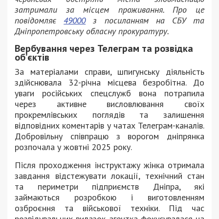
затримали за місцем проживання. Про це
повідомляє
49000
з посиланням на СБУ та
Дніпропетровську обласну прокуратуру.
Вербування через Телеграм та розвідка
об’єктів
За матеріалами справи, шпигунську діяльність
здійснювала 32-річна місцева безробітна. До
уваги російських спецслужб вона потрапила
через активне висловлювання своїх
прокремлівських поглядів та залишення
відповідних коментарів у чатах Телеграм-каналів.
Добровільну співпрацю з ворогом дніпрянка
розпочала у жовтні 2025 року.
Після проходження інструктажу жінка отримала
завдання відстежувати локації, технічний стан
та периметри підприємств Дніпра, які
займаються розробкою і виготовленням
озброєння та військової техніки. Під час
розвідувальних вилазок агентка фокусувалася на