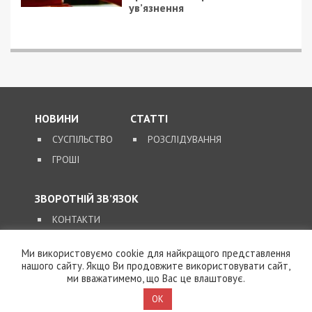
ув’язнення
НОВИНИ
СТАТТІ
СУСПІЛЬСТВО
РОЗСЛІДУВАННЯ
ГРОШІ
ЗВОРОТНІЙ ЗВ’ЯЗОК
КОНТАКТИ
Ми використовуємо cookie для найкращого представлення
SUPPORT@49000.COM.UA
нашого сайту. Якщо Ви продовжите використовувати сайт,
ми вважатимемо, що Вас це влаштовує.
© 2026, ВСІ ПРАВА ЗАХИЩЕНІ
49000.COM.UA
OK