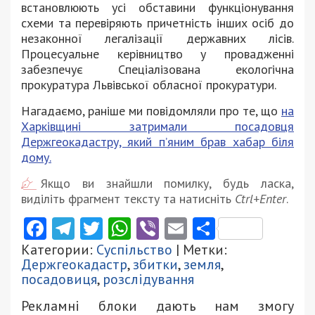
встановлюють усі обставини функціонування
схеми та перевіряють причетність інших осіб до
незаконної легалізації державних лісів.
Процесуальне керівництво у провадженні
забезпечує Спеціалізована екологічна
прокуратура Львівської обласної прокуратури.
Нагадаємо, раніше ми повідомляли про те, що
на
Харківщині затримали посадовця
Держгеокадастру, який п’яним брав хабар біля
дому.
Якщо ви знайшли помилку, будь ласка,
виділіть фрагмент тексту та натисніть
Ctrl+Enter
.
Facebook
Telegram
Twitter
WhatsApp
Viber
Email
Поділити
Категории:
Суспільство
| Метки:
Держгеокадастр
,
збитки
,
земля
,
посадовиця
,
розслідування
Рекламні блоки дають нам змогу