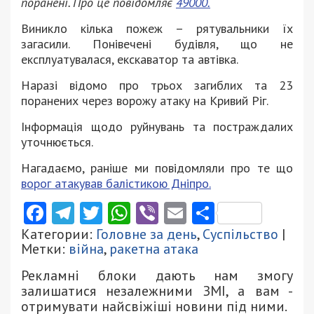
поранені. Про це повідомляє
49000.
Виникло кілька пожеж – рятувальники їх
загасили. Понівечені будівля, що не
експлуатувалася, екскаватор та автівка.
Наразі відомо про трьох загиблих та 23
поранених через ворожу атаку на Кривий Ріг.
Інформація щодо руйнувань та постраждалих
уточнюється.
Нагадаємо, раніше ми повідомляли про те що
ворог атакував балістикою Дніпро.
Facebook
Telegram
Twitter
WhatsApp
Viber
Email
Поділити
Категории:
Головне за день
,
Суспільство
|
Метки:
війна
,
ракетна атака
Рекламні блоки дають нам змогу
залишатися незалежними ЗМІ, а вам -
отримувати найсвіжіші новини під ними.