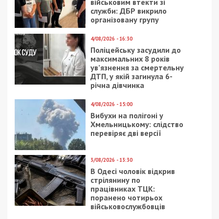
військовим втекти зі
служби: ДБР викрило
організовану групу
4/08/2026 - 16:30
Поліцейську засудили до
максимальних 8 років
ув’язнення за смертельну
ДТП, у якій загинула 6-
річна дівчинка
4/08/2026 - 15:00
Вибухи на полігоні у
Хмельницькому: слідство
перевіряє дві версії
3/08/2026 - 13:30
В Одесі чоловік відкрив
стрілянину по
працівниках ТЦК:
поранено чотирьох
військовослужбовців