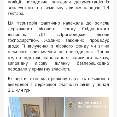
поліції, посадовиці погодили документацію із
землеустрою на земельну ділянку площею 1,4
гектара.
Ця територія фактично належала до земель
державного лісового фонду Східницького
лісництва ДП «Дрогобицьке лісове
господарство». Жодних законних процедур
щодо її вилучення з лісового фонду чи зміни
цільового призначення не проводилося. Попри
це, на підставі відповідного відомчого наказу,
заповідну лісову ділянку безперешкодно
передали у приватну власність.
Експертиза оцінила ринкову вартість незаконно
виведеної з державної власності землі у понад
2,1 млн грн.