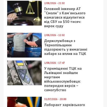
2/08/2026 - 21:02
Головний інженер АТ
“Смоли” з Кам’янського
намагався відкупитися
від СБУ за $50 тисяч:
вирок суду
2/08/2026 - 12:02
Держслужбовця з
Тернопільщини
підозрюють у вимаганні
хабаря за вплив на ТЦК
1/08/2026 - 17:47
У приміщенні ТЦК на
Львівщині знайшли
мертвим
військовослужбовця:
попередня версія –
самогубство
31/07/2026 - 20:00
Лаборант харківського