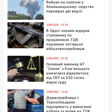
Вибухи на полігоні у
Хмельницькому: слідство
перевіряє дві версії
3/08/2026 - 13:30
В Одесі чоловік відкрив
стрілянину по
працівниках ТЦК:
поранено чотирьох
військовослужбовців
2/08/2026 - 21:02
Головний інженер АТ
“Смоли” з Кам’янського
намагався відкупитися
від СБУ за $50 тисяч:
вирок суду
2/08/2026 - 12:02
Держслужбовця з
Тернопільщини
підозрюють у вимаганні
хабаря за вплив на ТЦК