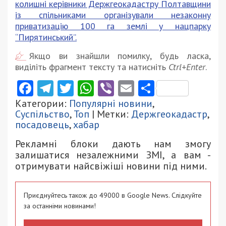
колишні керівники Держгеокадастру Полтавщини
із спільниками організували незаконну
приватизацію 100 га землі у нацпарку
“Пирятинський”.
Якщо ви знайшли помилку, будь ласка,
виділіть фрагмент тексту та натисніть
Ctrl+Enter
.
Facebook
Telegram
Twitter
WhatsApp
Viber
Email
Поділити
Категории:
Популярні новини
,
Суспільство
,
Топ
| Метки:
Держгеокадастр
,
посадовець
,
хабар
Рекламні блоки дають нам змогу
залишатися незалежними ЗМІ, а вам -
отримувати найсвіжіші новини під ними.
Приєднуйтесь також до 49000 в Google News. Слідкуйте
за останніми новинами!