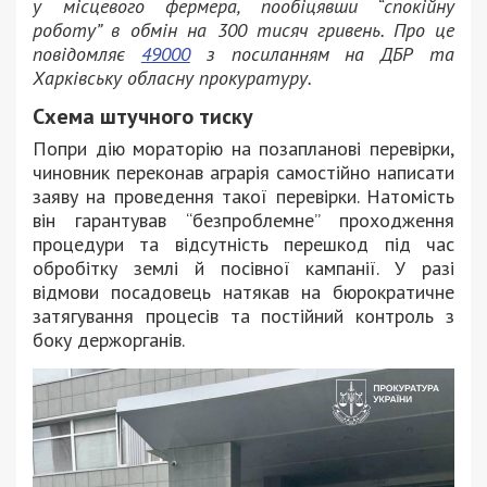
у місцевого фермера, пообіцявши “спокійну
роботу” в обмін на 300 тисяч гривень. Про це
повідомляє
49000
з посиланням на ДБР та
Харківську обласну прокуратуру.
Схема штучного тиску
Попри дію мораторію на позапланові перевірки,
чиновник переконав аграрія самостійно написати
заяву на проведення такої перевірки. Натомість
він гарантував “безпроблемне” проходження
процедури та відсутність перешкод під час
обробітку землі й посівної кампанії. У разі
відмови посадовець натякав на бюрократичне
затягування процесів та постійний контроль з
боку держорганів.