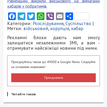
Рівненщині викрили військового на вимаганні
хабарів у побратимів.
Facebook
Telegram
Twitter
WhatsApp
Viber
Email
Поділити
Категории:
Розслідування
,
Суспільство
|
Метки:
військовий
,
корупція
,
хабар
Рекламні блоки дають нам змогу
залишатися незалежними ЗМІ, а вам -
отримувати найсвіжіші новини під ними.
Приєднуйтесь також до 49000 в Google News. Слідкуйте
за останніми новинами!
Приєднатися
Читайте також