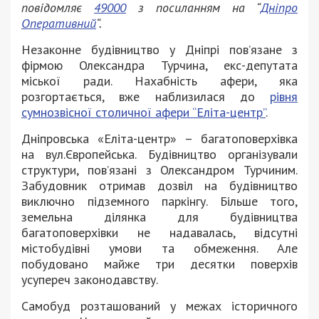
повідомляє
49000
з посиланням на “
Дніпро
Оперативний
“.
Незаконне будівництво у Дніпрі пов’язане з
фірмою Олександра Турчина, екс-депутата
міської ради. Нахабність афери, яка
розгортається, вже наблизилася до
рівня
сумнозвісної столичної афери “Еліта-центр”
.
Дніпровська «Еліта-центр» – багатоповерхівка
на вул.Європейська. Будівництво організували
структури, повʼязані з Олександром Турчиним.
Забудовник отримав дозвіл на будівництво
виключно підземного паркінгу. Більше того,
земельна ділянка для будівництва
багатоповерхівки не надавалась, відсутні
містобудівні умови та обмеження. Але
побудовано майже три десятки поверхів
усупереч законодавству.
Самобуд розташований у межах історичного