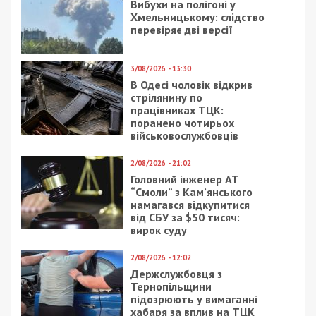
Вибухи на полігоні у
Хмельницькому: слідство
перевіряє дві версії
3/08/2026 - 13:30
В Одесі чоловік відкрив
стрілянину по
працівниках ТЦК:
поранено чотирьох
військовослужбовців
2/08/2026 - 21:02
Головний інженер АТ
“Смоли” з Кам’янського
намагався відкупитися
від СБУ за $50 тисяч:
вирок суду
2/08/2026 - 12:02
Держслужбовця з
Тернопільщини
підозрюють у вимаганні
хабаря за вплив на ТЦК