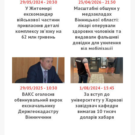
29/05/2024 - 20:30
23/04/2026 - 21:30
У Житомирі
Масштабні обшуки у
екскомандир
медзакладах
військової частини
Вінницької області:
привласнив деталі
лікарі оперували
комплексу зв’язку на
здорових чоловіків та
62 млн гривень
видавали фальшиві
довідки для ухилення
від мобілізації
29/05/2025 - 10:30
1/08/2024 - 15:43
ВАКС оголосив
За вступ до
обвинувальний вирок
університету у Харкові
ексначальнику
завідувач кафедри
Держгеокадастру
вимагав 10 тисяч
Вінниччини
доларів хабаря