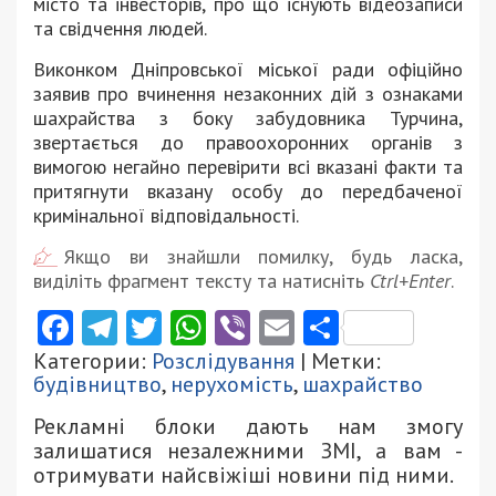
місто та інвесторів, про що існують відеозаписи
та свідчення людей.
Виконком Дніпровської міської ради офіційно
заявив про вчинення незаконних дій з ознаками
шахрайства з боку забудовника Турчина,
звертається до правоохоронних органів з
вимогою негайно перевірити всі вказані факти та
притягнути вказану особу до передбаченої
кримінальної відповідальності.
Якщо ви знайшли помилку, будь ласка,
виділіть фрагмент тексту та натисніть
Ctrl+Enter
.
Facebook
Telegram
Twitter
WhatsApp
Viber
Email
Поділити
Категории:
Розслідування
| Метки:
будівництво
,
нерухомість
,
шахрайство
Рекламні блоки дають нам змогу
залишатися незалежними ЗМІ, а вам -
отримувати найсвіжіші новини під ними.