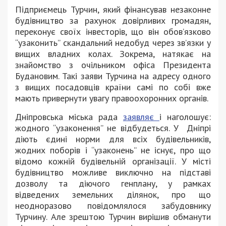
Підприємець Турчин, який фінансував незаконне
будівництво за рахунок довірливих громадян,
переконує своїх інвесторів, що він обовʼязково
“узаконить” скандальний недобуд через звʼязки у
вищих владних колах. Зокрема, натякає на
знайомство з очільником офіса Президента
Будановим. Такі заяви Турчина на адресу одного
з вищих посадовців країни самі по собі вже
мають привернути увагу правоохоронних органів.
Дніпровська міська рада
заявляє
і наголошує:
жодного “узаконення” не відбудеться. У Дніпрі
діють єдині норми для всіх будівельників,
жодних поборів і “узаконень” не існує, про що
відомо кожній будівельній організації. У місті
будівництво можливе виключно на підставі
дозволу та діючого генплану, у рамках
відведених земельних ділянок, про що
неодноразово повідомлялося забудовнику
Турчину. Але зрештою Турчин вирішив обманути