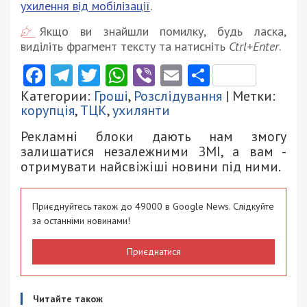
ухилення від мобілізації
.
Якщо ви знайшли помилку, будь ласка,
виділіть фрагмент тексту та натисніть
Ctrl+Enter
.
Facebook
Telegram
Twitter
WhatsApp
Viber
Email
Поділити
Категории:
Гроші
,
Розслідування
| Метки:
корупція
,
ТЦК
,
ухилянти
Рекламні блоки дають нам змогу
залишатися незалежними ЗМІ, а вам -
отримувати найсвіжіші новини під ними.
Приєднуйтесь також до 49000 в Google News. Слідкуйте
за останніми новинами!
Приєднатися
Читайте також