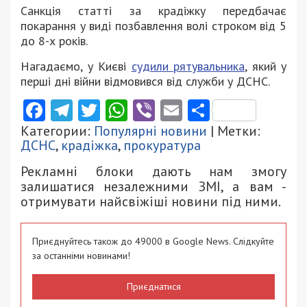
Санкція статті за крадіжку передбачає
покарання у виді позбавлення волі строком від 5
до 8-х років.
Нагадаємо, у Києві
судили рятувальника
, який у
перші дні війни відмовився від служби у ДСНС.
Facebook
Telegram
Twitter
WhatsApp
Viber
Email
Поділити
Категории:
Популярні новини
| Метки:
ДСНС
,
крадіжка
,
прокуратура
Рекламні блоки дають нам змогу
залишатися незалежними ЗМІ, а вам -
отримувати найсвіжіші новини під ними.
Приєднуйтесь також до 49000 в Google News. Слідкуйте
за останніми новинами!
Приєднатися