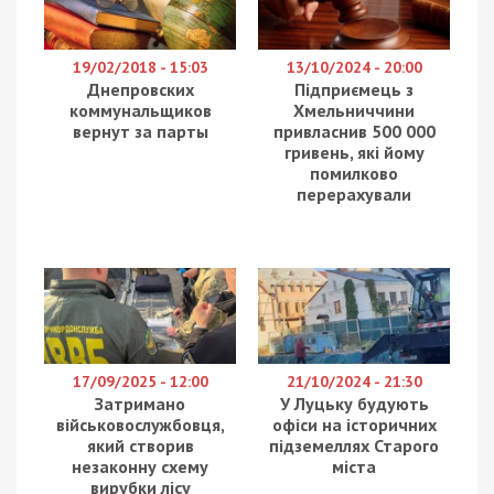
19/02/2018 - 15:03
13/10/2024 - 20:00
Днепровских
Підприємець з
коммунальщиков
Хмельниччини
вернут за парты
привласнив 500 000
гривень, які йому
помилково
перерахували
17/09/2025 - 12:00
21/10/2024 - 21:30
Затримано
У Луцьку будують
військовослужбовця,
офіси на історичних
який створив
підземеллях Старого
незаконну схему
міста
вирубки лісу