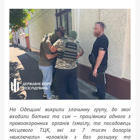
На Одещині викрили злочинну групу, до якої
входили батько та син — працівники одного з
правоохоронних органів Ізмаїлу, та посадовець
місцевого ТЦК, які за 7 тисяч доларів
«виключали» чоловіків з баз розшуку та