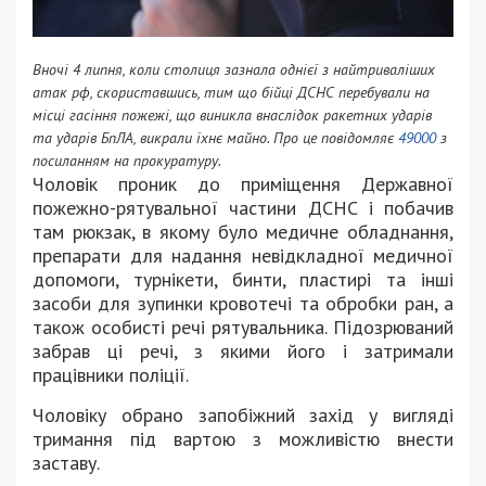
Вночі 4 липня, коли столиця зазнала однієї з найтриваліших
атак рф, скориставшись, тим що бійці ДСНС перебували на
місці гасіння пожежі, що виникла внаслідок ракетних ударів
та ударів БпЛА, викрали їхнє майно. Про це повідомляє
49000
з
посиланням на прокуратуру.
Чоловік проник до приміщення Державної
пожежно-рятувальної частини ДСНС і побачив
там рюкзак, в якому було медичне обладнання,
препарати для надання невідкладної медичної
допомоги, турнікети, бинти, пластирі та інші
засоби для зупинки кровотечі та обробки ран, а
також особисті речі рятувальника. Підозрюваний
забрав ці речі, з якими його і затримали
працівники поліції.
Чоловіку обрано запобіжний захід у вигляді
тримання під вартою з можливістю внести
заставу.