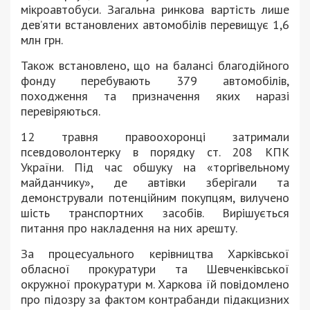
мікроавтобуси. Загальна ринкова вартість лише
дев’яти встановлених автомобілів перевищує 1,6
млн грн.
Також встановлено, що на балансі благодійного
фонду перебувають 379 автомобілів,
походження та призначення яких наразі
перевіряються.
12 травня правоохоронці затримали
псевдоволонтерку в порядку ст. 208 КПК
України. Під час обшуку на «торгівельному
майданчику», де автівки зберігали та
демонстрували потенційним покупцям, вилучено
шість транспортних засобів. Вирішується
питання про накладення на них арешту.
За процесуального керівництва Харківської
обласної прокуратури та Шевченківської
окружної прокуратури м. Харкова їй повідомлено
про підозру за фактом контрабанди підакцизних