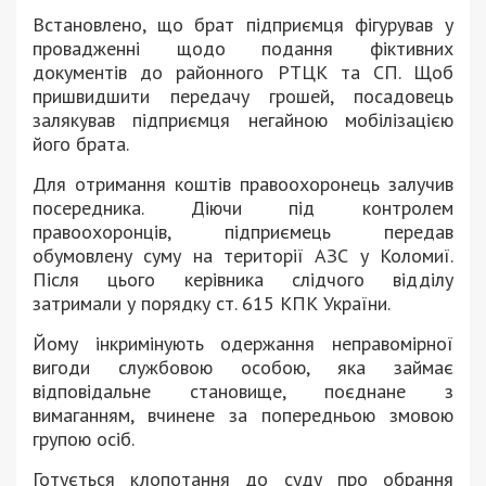
Встановлено, що брат підприємця фігурував у
провадженні щодо подання фіктивних
документів до районного РТЦК та СП. Щоб
пришвидшити передачу грошей, посадовець
залякував підприємця негайною мобілізацією
його брата.
Для отримання коштів правоохоронець залучив
посередника. Діючи під контролем
правоохоронців, підприємець передав
обумовлену суму на території АЗС у Коломиї.
Після цього керівника слідчого відділу
затримали у порядку ст. 615 КПК України.
Йому інкримінують одержання неправомірної
вигоди службовою особою, яка займає
відповідальне становище, поєднане з
вимаганням, вчинене за попередньою змовою
групою осіб.
Готується клопотання до суду про обрання