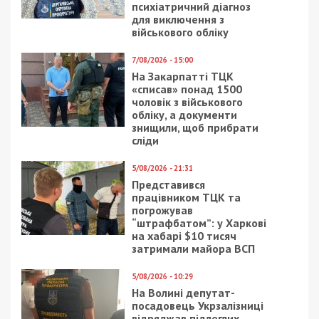
психіатричний діагноз
для виключення з
військового обліку
7/08/2026 - 15:00
На Закарпатті ТЦК
«списав» понад 1500
чоловік з військового
обліку, а документи
знищили, щоб прибрати
сліди
5/08/2026 - 21:31
Представився
працівником ТЦК та
погрожував
“штрафбатом”: у Харкові
на хабарі $10 тисяч
затримали майора ВСП
5/08/2026 - 10:29
На Волині депутат-
посадовець Укрзалізниці
відряджав підлеглих