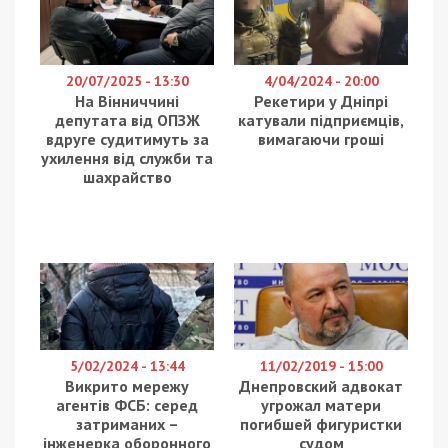
20/07/2025 - 13:30
4/04/2024 - 20:00
На Вінниччині
Рекетири у Дніпрі
депутата від ОПЗЖ
катували підприємців,
вдруге судитимуть за
вимагаючи гроші
ухилення від служби та
шахрайство
5/02/2024 - 13:44
11/02/2019 - 15:00
Викрито мережу
Днепровский адвокат
агентів ФСБ: серед
угрожал матери
затриманих –
погибшей фигуристки
інженерка оборонного
судом