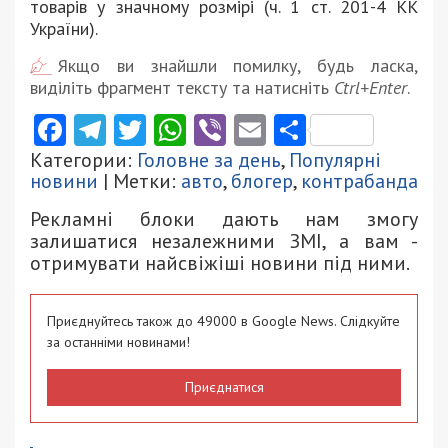
товарів у значному розмірі (ч. 1 ст. 201-4 КК
України).
Якщо ви знайшли помилку, будь ласка,
виділіть фрагмент тексту та натисніть
Ctrl+Enter
.
Facebook
Telegram
Twitter
WhatsApp
Viber
Email
Поділити
Категории:
Головне за день
,
Популярні
новини
| Метки:
авто
,
блогер
,
контрабанда
Рекламні блоки дають нам змогу
залишатися незалежними ЗМІ, а вам -
отримувати найсвіжіші новини під ними.
Приєднуйтесь також до 49000 в Google News. Слідкуйте
за останніми новинами!
Приєднатися