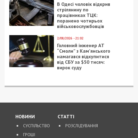
В Одесі чоловік відкрив
стрілянину по
працівниках ТЦК:
поранено чотирьох
військовослужбовців
2/08/2026 - 21:02
Головний інженер АТ
“Смоли” з Кам’янського
намагався відкупитися
від СБУ за $50 тисяч:
вирок суду
НОВИНИ
СТАТТІ
СУСПІЛЬСТВО
РОЗСЛІДУВАННЯ
ГРОШІ