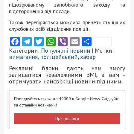
підозрюваному запобіжного заходу та
відсторонення від посади.
Також перевіряється можлива причетність інших
службових осіб відділення поліції.
Facebook
Telegram
Twitter
WhatsApp
Viber
Email
Поділити
Категории:
Популярні новини
| Метки:
вимагання
,
поліцейський
,
хабар
Рекламні блоки дають нам змогу
залишатися незалежними ЗМІ, а вам -
отримувати найсвіжіші новини під ними.
Приєднуйтесь також до 49000 в Google News. Слідкуйте
за останніми новинами!
Приєднатися