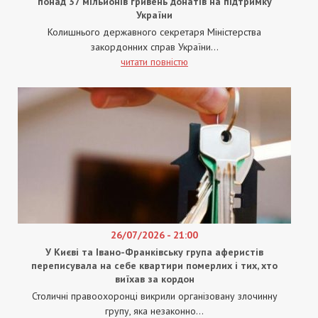
понад 37 мільйонів гривень донатів на підтримку
України
Колишнього державного секретаря Міністерства
закордонних справ України...
читати повністю
26/07/2026 - 21:00
У Києві та Івано-Франківську група аферистів
переписувала на себе квартири померлих і тих, хто
виїхав за кордон
Столичні правоохоронці викрили організовану злочинну
групу, яка незаконно...