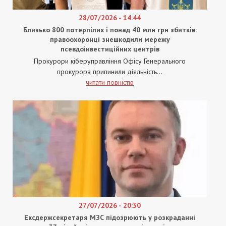
28/07/2026 - 14:44
Близько 800 потерпілих і понад 40 млн грн збитків:
правоохоронці знешкодили мережу
псевдоінвестиційних центрів
Прокурори кіберуправління Офісу Генерального
прокурора припинили діяльність...
читати повністю
27/07/2026 - 20:30
Ексдержсекретаря МЗС підозрюють у розкраданні