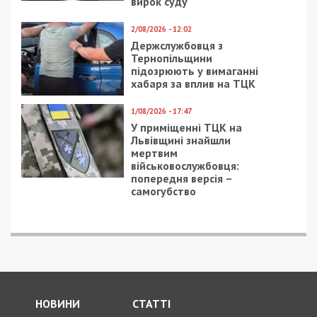
вирок суду
2/08/2026 - 12:02
Держслужбовця з
Тернопільщини
підозрюють у вимаганні
хабаря за вплив на ТЦК
1/08/2026 - 17:47
У приміщенні ТЦК на
Львівщині знайшли
мертвим
військовослужбовця:
попередня версія –
самогубство
НОВИНИ
СТАТТІ