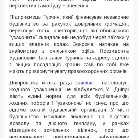
перспектив самобуду – знесення.
Підприємець Турчин, який фінансував незаконне
будівництво за рахунок довірливих громадян,
переконує своїх інвесторів, що він обовʼязково
“узаконить” скандальний недобуд через звʼязки у
вищих владних колах. Зокрема, натякає на
знайомство з очільником офіса Президента
Будановим. Такі заяви Турчина на адресу одного
з вищих посадовців країни самі по собі вже
мають привернути увагу правоохоронних органів.
Дніпровська міська рада
заявляє
і наголошує:
жодного “узаконення” не відбудеться. У Дніпрі
діють єдині норми для всіх будівельників,
жодних поборів і “узаконень” не існує, про що
відомо кожній будівельній організації. У місті
будівництво можливе виключно на підставі
дозволу та діючого генплану, у рамках
відведених земельних ділянок, про що
неодноразово повідомлялося забудовнику