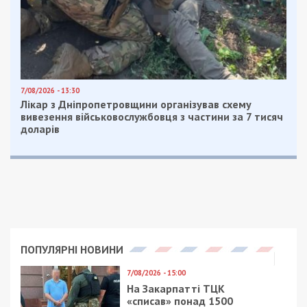
Також встановлено, що на балансі благодійного
фонду перебувають 379 автомобілів,
походження та призначення яких наразі
перевіряються.
12 травня правоохоронці затримали
псевдоволонтерку в порядку ст. 208 КПК
України. Під час обшуку на «торгівельному
майданчику», де автівки зберігали та
демонстрували потенційним покупцям, вилучено
шість транспортних засобів. Вирішується
питання про накладення на них арешту.
За процесуального керівництва Харківської
обласної прокуратури та Шевченківської
окружної прокуратури м. Харкова їй повідомлено
про підозру за фактом контрабанди підакцизних
товарів у значному розмірі (ч. 1 ст. 201-4 КК
України).