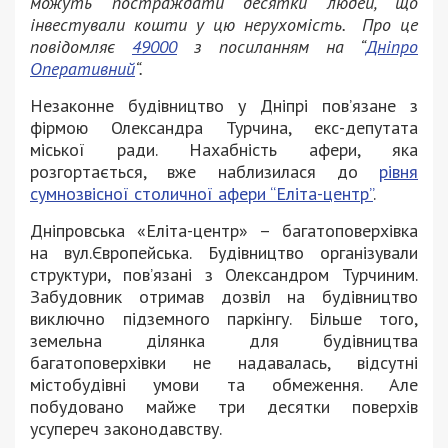
можуть постраждати десятки людей, що
інвестували кошти у цю нерухомість. Про це
повідомляє
49000
з посиланням на “
Дніпро
Оперативний
“.
Незаконне будівництво у Дніпрі пов’язане з
фірмою Олександра Турчина, екс-депутата
міської ради. Нахабність афери, яка
розгортається, вже наблизилася до
рівня
сумнозвісної столичної афери “Еліта-центр”
.
Дніпровська «Еліта-центр» – багатоповерхівка
на вул.Європейська. Будівництво організували
структури, повʼязані з Олександром Турчиним.
Забудовник отримав дозвіл на будівництво
виключно підземного паркінгу. Більше того,
земельна ділянка для будівництва
багатоповерхівки не надавалась, відсутні
містобудівні умови та обмеження. Але
побудовано майже три десятки поверхів
усупереч законодавству.