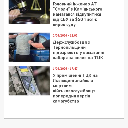
На Днепропетровщине
Двоє загиблих, п’ятеро
полицейские избивали
поранених на
людей, заставляя
Дніпропетровщині
признаться в
внаслідок російських
преступлении
обстрілів
25/08/2021 - 10:40
24/12/2019 - 16:01
Скончалась дочь
Кабмин обещает
днепровского
снизить тариф на
политика
отопление на 30% уже
в декабре