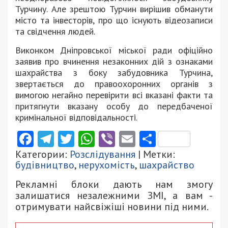
Турчину. Але зрештою Турчин вирішив обманути
місто та інвесторів, про що існують відеозаписи
та свідчення людей.
Виконком Дніпровської міської ради офіційно
заявив про вчинення незаконних дій з ознаками
шахрайства з боку забудовника Турчина,
звертається до правоохоронних органів з
вимогою негайно перевірити всі вказані факти та
притягнути вказану особу до передбаченої
кримінальної відповідальності.
Facebook
Telegram
Twitter
WhatsApp
Viber
Email
Поділити
Категории:
Розслідування
| Метки:
будівництво
,
нерухомість
,
шахрайство
Рекламні блоки дають нам змогу
залишатися незалежними ЗМІ, а вам -
отримувати найсвіжіші новини під ними.