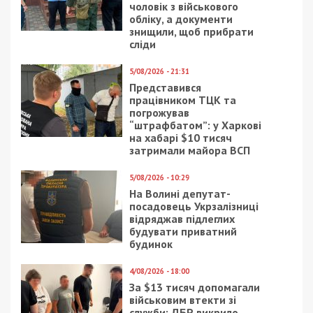
Facebook
Telegram
Twitter
WhatsApp
Viber
Email
Поділити
Категории:
Головне за день
,
Популярні
новини
| Метки:
авто
,
блогер
,
контрабанда
Рекламні блоки дають нам змогу
залишатися незалежними ЗМІ, а вам -
отримувати найсвіжіші новини під ними.
Приєднуйтесь також до 49000 в Google News. Слідкуйте
за останніми новинами!
Приєднатися
Читайте також
Предыдущая статья:
На Прикарпатті керівник слідчого відділу