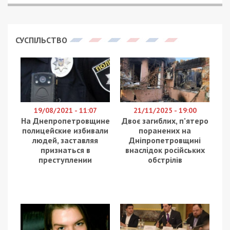
Викрито масштабну схему контрабанди
автомобілів, яку організувала відома харківська
автоблогерка – керівниця благодійного фонду.
Прикриваючись допомогою армії, вона налагодила
бізнес на перепродажі транспортних засобів,