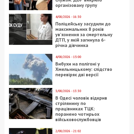
поліції вимагав 5 000 доларів за
«невтручання» у бізнес
Следующая статья:
У Дніпрі забудовник Турчин організував
свій “Еліта-Центр”: замість підземного
паркінгу – нелегальна багатоповерхівка,
яку ніколи не узаконять та вимагають
знести
СУСПІЛЬСТВО
19/08/2021 - 11:07
21/11/2025 - 19:00