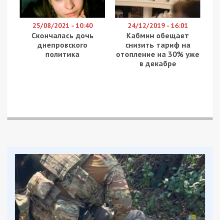
призначених для фронту, повідомляє
49000
.
За даними слідства, упродовж січня 2024 –
травня 2026 року жінка системно ввозила
автомобілі з країн Європи, оформлюючи їх як
гуманітарну допомогу для потреб ЗСУ. Це
дозволяло уникати сплати митних платежів.
Однак замість передачі автівок військовим вона
продавала їх приватним клієнтам.
Блогерка особисто координувала весь процес –
від підбору транспортних засобів за кордоном
до продажу в Україні. Оголошення про продаж
розміщувала у своєму Telegram-каналі, а кошти
від реалізації привласнювала.
Задокументовано контрабанду цілого
«автопарку», до якого увійшли позашляховики та
мікроавтобуси. Загальна ринкова вартість лише
дев’яти встановлених автомобілів перевищує 1,6
млн грн.