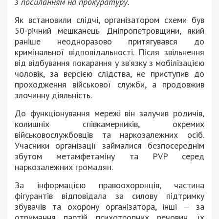
з посиланням на прокуратуру.
Як встановили слідчі, організатором схеми був
50-річний мешканець Дніпропетровщини, який
раніше неодноразово притягувався до
кримінальної відповідальності. Після звільнення
від відбування покарання у зв’язку з мобілізацією
чоловік, за версією слідства, не приступив до
проходження військової служби, а продовжив
злочинну діяльність.
До функціонування мережі він залучив родичів,
колишніх співкамерників, окремих
військовослужбовців та наркозалежних осіб.
Учасники організації займалися безпосереднім
збутом метамфетаміну та PVP серед
наркозалежних громадян.
За інформацією правоохоронців, частина
фігурантів відповідала за силову підтримку
збувачів та охорону організатора, інші — за
отримання партій психотропних речовин, їх