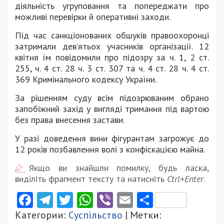
діяльність угруповання та попереджати про
можливі перевірки й оперативні заходи.
Під час санкціонованих обшуків правоохоронці
затримали дев’ятьох учасників організації. 12
квітня їм повідомили про підозру за ч. 1, 2 ст.
255, ч. 4 ст. 28 ч. 3 ст. 307 та ч. 4 ст. 28 ч. 4 ст.
369 Кримінального кодексу України.
За рішенням суду всім підозрюваним обрано
запобіжний захід у вигляді тримання під вартою
без права внесення застави.
У разі доведення вини фігурантам загрожує до
12 років позбавлення волі з конфіскацією майна.
Якщо ви знайшли помилку, будь ласка,
виділіть фрагмент тексту та натисніть
Ctrl+Enter
.
Facebook
Telegram
Twitter
WhatsApp
Viber
Email
Поділити
Категории:
Суспільство
| Метки: