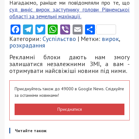
Нагадаємо, раніше ми повідомляли про те, що
суд виніс вирок заступнику голови Рівненської
області за земельні махінації.
Facebook
Telegram
Twitter
WhatsApp
Viber
Email
Поділити
Категории:
Суспільство
| Метки:
вирок
,
розкрадання
Рекламні блоки дають нам змогу
залишатися незалежними ЗМІ, а вам -
отримувати найсвіжіші новини під ними.
Приєднуйтесь також до 49000 в Google News. Слідкуйте
за останніми новинами!
Приєднатися
Читайте також