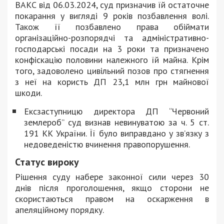
ВАКС від 06.03.2024, суд призначив їй остаточне
покарання у вигляді 9 років позбавлення волі.
Також її позбавлено права обіймати
організаційно-розпорядчі та адміністративно-
господарські посади на 3 роки та призначено
конфіскацію половини належного їй майна. Крім
того, задоволено цивільний позов про стягнення
з неї на користь ДП 23,1 млн грн майнової
шкоди.
Ексзаступницю директора ДП “Червоний
землероб” суд визнав невинуватою за ч. 5 ст.
191 КК України. Її було виправдано у зв’язку з
недоведеністю вчинення правопорушення.
Статус вироку
Рішення суду набере законної сили через 30
днів після проголошення, якщо сторони не
скористаються правом на оскарження в
апеляційному порядку.