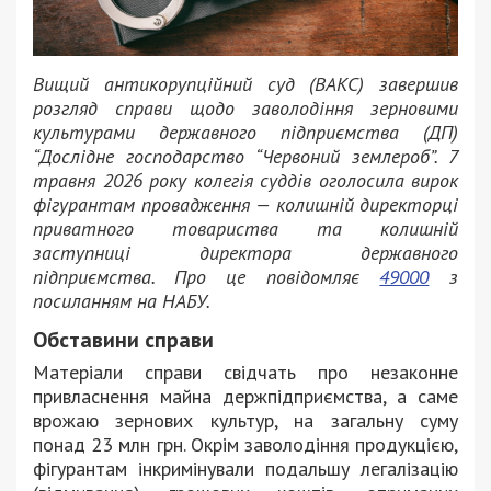
Вищий антикорупційний суд (ВАКС) завершив
розгляд справи щодо заволодіння зерновими
культурами державного підприємства (ДП)
“Дослідне господарство “Червоний землероб”. 7
травня 2026 року колегія суддів оголосила вирок
фігурантам провадження — колишній директорці
приватного товариства та колишній
заступниці директора державного
підприємства. Про це повідомляє
49000
з
посиланням на НАБУ.
Обставини справи
Матеріали справи свідчать про незаконне
привласнення майна держпідприємства, а саме
врожаю зернових культур, на загальну суму
понад 23 млн грн. Окрім заволодіння продукцією,
фігурантам інкримінували подальшу легалізацію