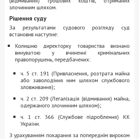
(відмивання) грошових коштів, отриманих
злочинним шляхом.
Рішення суду
За результатами судового розгляду суд
встановив наступне:
Колишню директорку товариства визнано
винуватою у вчиненні кримінальних
правопорушень, передбачених:
ч. 5 ст. 191 (Привласнення, розтрата майна
або заволодіння ним шляхом службового
зловживання);
ч. 2 ст. 209 (Легалізація (відмивання) майна,
одержаного злочинним шляхом);
ч. 1 ст. 366 (Службове підроблення) КК
України.
З урахуванням покарання за попереднім вироком