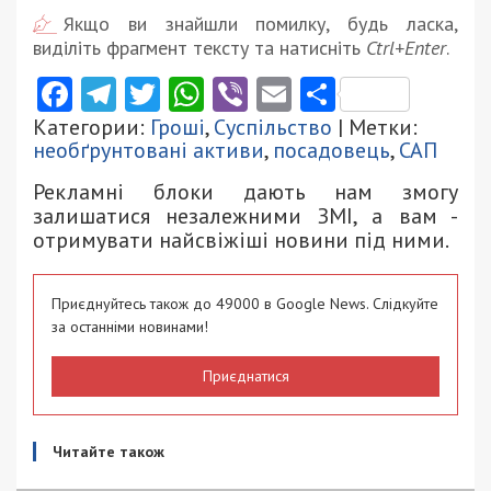
Якщо ви знайшли помилку, будь ласка,
виділіть фрагмент тексту та натисніть
Ctrl+Enter
.
Facebook
Telegram
Twitter
WhatsApp
Viber
Email
Поділити
Категории:
Гроші
,
Суспільство
| Метки:
необґрунтовані активи
,
посадовець
,
САП
Рекламні блоки дають нам змогу
залишатися незалежними ЗМІ, а вам -
отримувати найсвіжіші новини під ними.
Приєднуйтесь також до 49000 в Google News. Слідкуйте
за останніми новинами!
Приєднатися
Читайте також