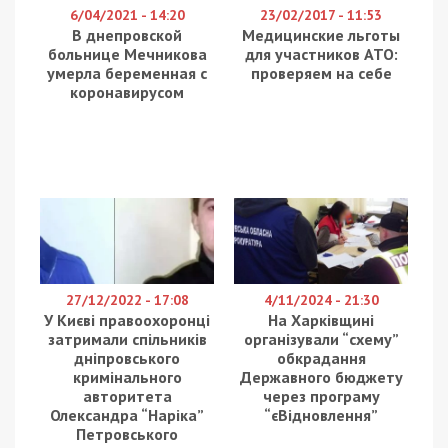
6/04/2021 - 14:20
23/02/2017 - 11:53
В днепровской
Медицинские льготы
больнице Мечникова
для участников АТО:
умерла беременная с
проверяем на себе
коронавирусом
27/12/2022 - 17:08
4/11/2024 - 21:30
У Києві правоохоронці
На Харківщині
затримали спільників
організували “схему”
дніпровського
обкрадання
кримінального
Державного бюджету
авторитета
через програму
Олександра “Наріка”
“єВідновлення”
Петровського