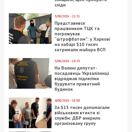
сліди
5/08/2026 - 21:31
Представився
працівником ТЦК та
погрожував
“штрафбатом”: у Харкові
на хабарі $10 тисяч
затримали майора ВСП
5/08/2026 - 10:29
На Волині депутат-
посадовець Укрзалізниці
відряджав підлеглих
будувати приватний
будинок
4/08/2026 - 18:00
За $13 тисяч допомагали
військовим втекти зі
служби: ДБР викрило
організовану групу