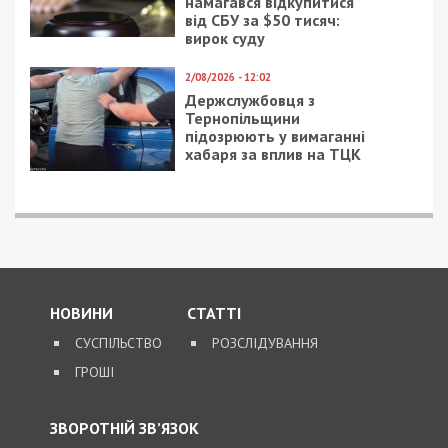
намагався відкупитися
від СБУ за $50 тисяч:
вирок суду
2/08/2026 - 12:02
Держслужбовця з
Тернопільщини
підозрюють у вимаганні
хабаря за вплив на ТЦК
НОВИНИ
СТАТТІ
СУСПІЛЬСТВО
РОЗСЛІДУВАННЯ
ГРОШІ
ЗВОРОТНІЙ ЗВ’ЯЗОК