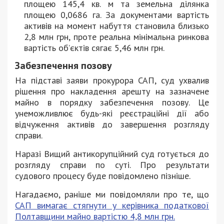
площею 145,4 кв. м та земельна ділянка
площею 0,0686 га. За документами вартість
активів на момент набуття становила близько
2,8 млн грн, проте реальна мінімальна ринкова
вартість об’єктів сягає 5,46 млн грн.
Забезпечення позову
На підставі заяви прокурора САП, суд ухвалив
рішення про накладення арешту на зазначене
майно в порядку забезпечення позову. Це
унеможливлює будь-які реєстраційні дії або
відчуження активів до завершення розгляду
справи.
Наразі Вищий антикорупційний суд готується до
розгляду справи по суті. Про результати
судового процесу буде повідомлено пізніше.
Нагадаємо, раніше ми повідомляли про те, що
САП вимагає стягнути у керівника податкової
Полтавщини майно вартістю 4,8 млн грн.