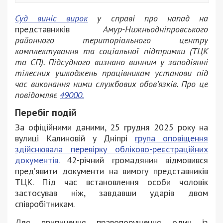
Суд виніс вирок
у справі про напад на
представників
Амур-Нижньодніпровського
районного територіального центру
комплектування та соціальної підтримки (ТЦК
та СП). Підсудного визнано винним у заподіянні
тілесних ушкоджень працівникам установи під
час виконання ними службових обов’язків. Про це
повідомляє
49000.
Перебіг подій
За офіційними даними, 25 грудня 2025 року на
вулиці Калиновій у Дніпрі
група оповіщення
здійснювала перевірку обліково-реєстраційних
документів.
42-річний громадянин відмовився
пред’явити документи на вимогу представників
ТЦК. Під час встановлення особи чоловік
застосував ніж, завдавши ударів двом
співробітникам.
Для припинення правопорушення один із