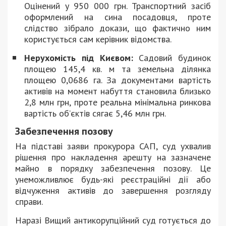
Оцінений у 950 000 грн. Транспортний засіб
оформлений на сина посадовця, проте
слідство зібрало докази, що фактично ним
користується сам керівник відомства.
Нерухомість під Києвом:
Садовий будинок
площею 145,4 кв. м та земельна ділянка
площею 0,0686 га. За документами вартість
активів на момент набуття становила близько
2,8 млн грн, проте реальна мінімальна ринкова
вартість об’єктів сягає 5,46 млн грн.
Забезпечення позову
На підставі заяви прокурора САП, суд ухвалив
рішення про накладення арешту на зазначене
майно в порядку забезпечення позову. Це
унеможливлює будь-які реєстраційні дії або
відчуження активів до завершення розгляду
справи.
Наразі Вищий антикорупційний суд готується до