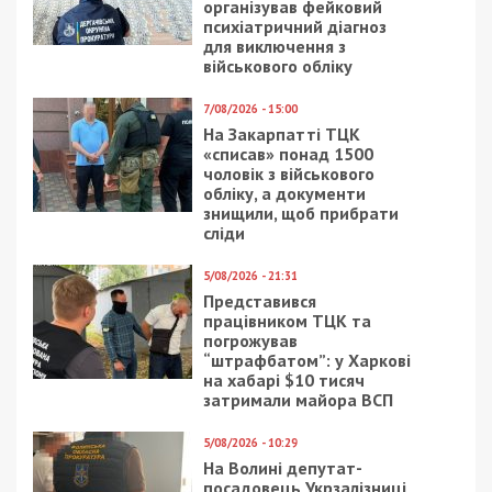
організував фейковий
психіатричний діагноз
для виключення з
військового обліку
7/08/2026 - 15:00
На Закарпатті ТЦК
«списав» понад 1500
чоловік з військового
обліку, а документи
знищили, щоб прибрати
сліди
5/08/2026 - 21:31
Представився
працівником ТЦК та
погрожував
“штрафбатом”: у Харкові
на хабарі $10 тисяч
затримали майора ВСП
5/08/2026 - 10:29
На Волині депутат-
посадовець Укрзалізниці