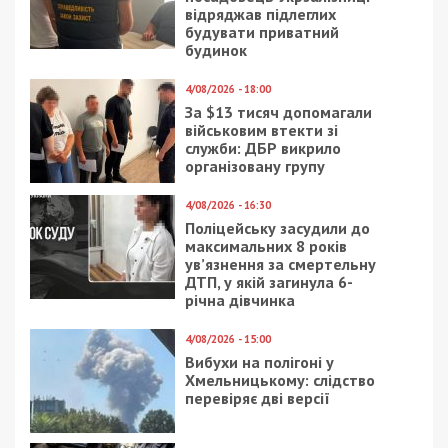
відряджав підлеглих
будувати приватний
будинок
4/08/2026 - 18:00
За $13 тисяч допомагали
військовим втекти зі
служби: ДБР викрило
організовану групу
4/08/2026 - 16:30
Поліцейську засудили до
максимальних 8 років
ув’язнення за смертельну
ДТП, у якій загинула 6-
річна дівчинка
4/08/2026 - 15:00
Вибухи на полігоні у
Хмельницькому: слідство
перевіряє дві версії