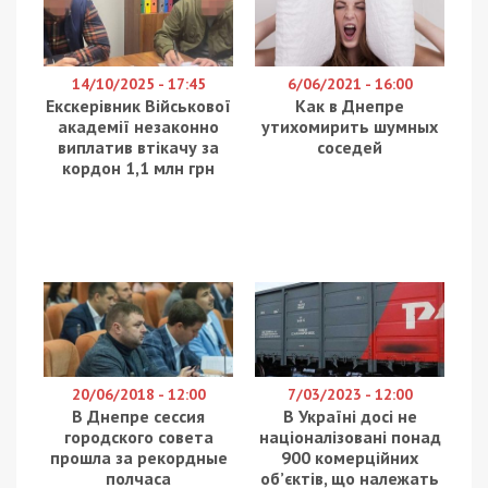
14/10/2025 - 17:45
6/06/2021 - 16:00
Екскерівник Військової
Как в Днепре
академії незаконно
утихомирить шумных
виплатив втікачу за
соседей
кордон 1,1 млн грн
20/06/2018 - 12:00
7/03/2023 - 12:00
В Днепре сессия
В Україні досі не
городского совета
націоналізовані понад
прошла за рекордные
900 комерційних
полчаса
об’єктів, що належать