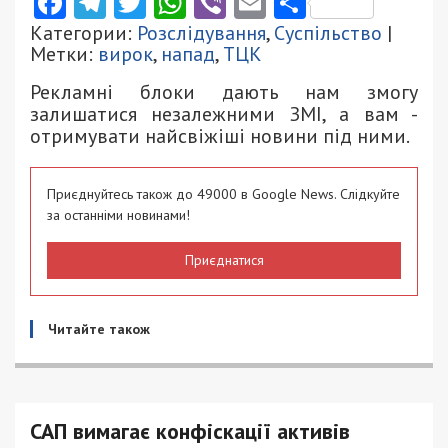
Facebook
Telegram
Twitter
WhatsApp
Viber
Email
Поділити
Категории:
Розслідування
,
Суспільство
|
Метки:
вирок
,
напад
,
ТЦК
Рекламні блоки дають нам змогу
залишатися незалежними ЗМІ, а вам -
отримувати найсвіжіші новини під ними.
Приєднуйтесь також до 49000 в Google News. Слідкуйте
за останніми новинами!
Приєднатися
Читайте також
САП вимагає конфіскації активів