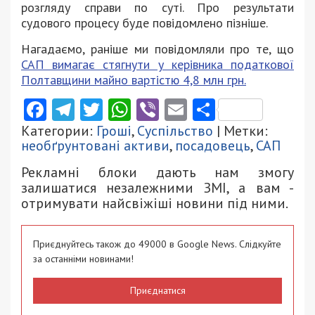
розгляду справи по суті. Про результати
судового процесу буде повідомлено пізніше.
Нагадаємо, раніше ми повідомляли про те, що
САП вимагає стягнути у керівника податкової
Полтавщини майно вартістю 4,8 млн грн.
Facebook
Telegram
Twitter
WhatsApp
Viber
Email
Поділити
Категории:
Гроші
,
Суспільство
| Метки:
необґрунтовані активи
,
посадовець
,
САП
Рекламні блоки дають нам змогу
залишатися незалежними ЗМІ, а вам -
отримувати найсвіжіші новини під ними.
Приєднуйтесь також до 49000 в Google News. Слідкуйте
за останніми новинами!
Приєднатися