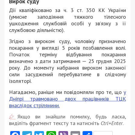
Вирок суду
Дії кваліфіковано за ч. 3 ст. 350 КК України
(умисне заподіяння тяжкого тілесного
ушкодження службовій особі у зв’язку з її
службовою діяльністю).
Згідно з вироком суду, чоловіку призначено
покарання у вигляді 5 років позбавлення волі.
Початок терміну відбування покарання
визначено з дати затримання — 25 грудня 2025
року. До моменту набрання вироком законної
сили засуджений перебуватиме в слідчому
ізоляторі.
Нагадаємо, раніше ми повідомляли про те, що
у
Дніпрі травмовано двох працівників ТЦК
внаслідок стрілянини.
Якщо ви знайшли помилку, будь ласка,
виділіть фрагмент тексту та натисніть
Ctrl+Enter
.