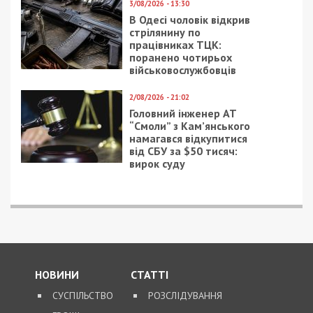
3/08/2026 - 13:30
В Одесі чоловік відкрив
стрілянину по
працівниках ТЦК:
поранено чотирьох
військовослужбовців
2/08/2026 - 21:02
Головний інженер АТ
“Смоли” з Кам’янського
намагався відкупитися
від СБУ за $50 тисяч:
вирок суду
НОВИНИ
СТАТТІ
СУСПІЛЬСТВО
РОЗСЛІДУВАННЯ