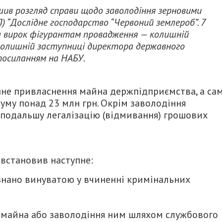
ив розгляд справи щодо заволодіння зерновими
 “Дослідне господарство “Червоний землероб”. 7
ла вирок фігурантам провадження — колишній
олишній заступниці директора державного
посиланням на НАБУ.
нне привласнення майна держпідприємства, а са
суму понад 23 млн грн. Окрім заволодіння
 подальшу легалізацію (відмивання) грошових
 встановив наступне:
нано винуватою у вчиненні кримінальних
ата майна або заволодіння ним шляхом службового