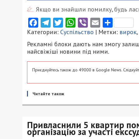
Якщо ви знайшли помилку, будь ласк
Facebook
Telegram
Twitter
WhatsApp
Viber
Email
Поділ
Категории:
Суспільство
| Метки:
вирок
,
Рекламні блоки дають нам змогу залиш
найсвіжіші новини під ними.
Приєднуйтесь також до 49000 в Google News. Слідкуйт
Читайте також
Привласнили 5 квартир пом
організацію за участі ексс