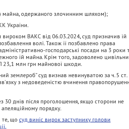
ння) майна, одержаного злочинним шляхом);
КК України.
 вироком ВАКС від 06.03.2024, суд призначив їй
позбавлення волі. Також її позбавлено права
адміністративно-господарські посади на 3 роки 
жного їй майна. Крім того, задоволено цивільн
П 23,1 млн грн майнової шкоди.
й землероб” суд визнав невинуватою за ч. 5 ст.
 зв’язку з недоведеністю вчинення правопорушенн
ез 30 днів після проголошення, якщо сторони не
 апеляційному порядку.
 те, що
суд виніс вирок заступнику голови
ії.