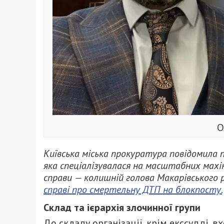
О
Київська міська прокуратура повідомила п
яка спеціалізувалася на масштабних махін
справи — колишній голова Макарівського р
справі про смертельну ДТП на блокпосту.
Склад та ієрархія злочинної групи
До складу організації,
крім екссудді,
вх