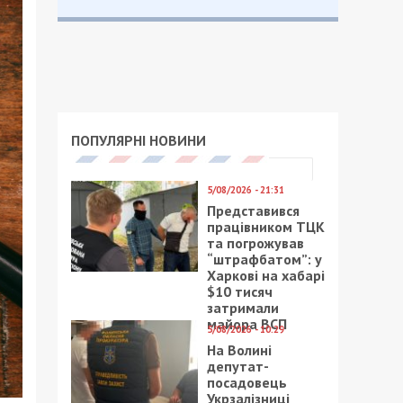
ПОПУЛЯРНІ НОВИНИ
5/08/2026 - 21:31
Представився
працівником ТЦК
та погрожував
“штрафбатом”: у
Харкові на хабарі
$10 тисяч
затримали
майора ВСП
5/08/2026 - 10:29
На Волині
депутат-
посадовець
Укрзалізниці