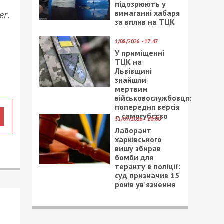
підозрюють у
вимаганні хабаря
er
.
за вплив на ТЦК
1/08/2026 - 17:47
У приміщенні
ТЦК на
Львівщині
знайшли
мертвим
військовослужбовця:
попередня версія
– самогубство
31/07/2026 - 20:00
Лаборант
харківського
вишу збирав
бомби для
теракту в поліції:
суд призначив 15
років ув’язнення