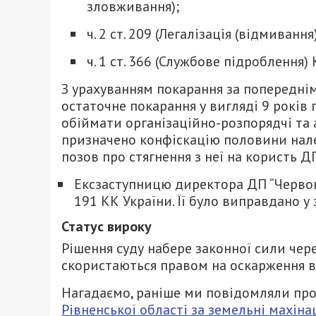
зловживання);
ч. 2 ст. 209 (Легалізація (відмива
ч. 1 ст. 366 (Службове підроблення) 
З урахуванням покарання за попереднім
остаточне покарання у вигляді 9 років 
обіймати організаційно-розпорядчі та 
призначено конфіскацію половини нале
позов про стягнення з неї на користь Д
Ексзаступницю директора ДП “Червони
191 КК України. Її було виправдано у
Статус вироку
Рішення суду набере законної сили чер
скористаються правом на оскарження в
Нагадаємо, раніше ми повідомляли про
Рівненської області за земельні махінац