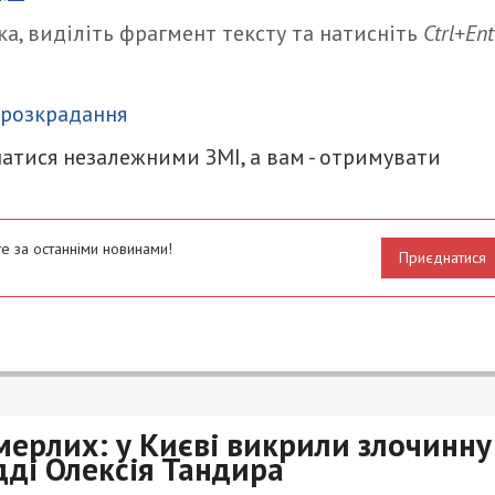
а, виділіть фрагмент тексту та натисніть
Ctrl+Ent
итися
розкрадання
атися незалежними ЗМІ, а вам - отримувати
е за останніми новинами!
Приєднатися
ерлих: у Києві викрили злочинну
удді Олексія Тандира