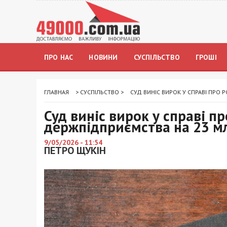
ПРО НАС
НОВИНИ
СУСПІЛЬСТВО
ГРОШІ
ГЛАВНАЯ
>
СУСПІЛЬСТВО
>
СУД ВИНІС ВИРОК У СПРАВІ ПРО
Суд виніс вирок у справі 
держпідприємства на 23 м
9/05/2026 - 11:54
ПЕТРО ЩУКІН