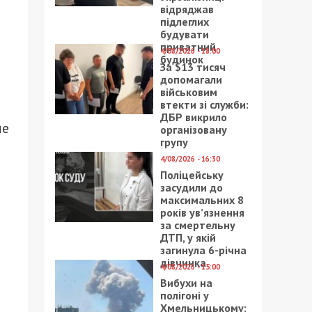
відряджав
підлеглих
будувати
приватний
4/08/2026 - 18:00
будинок
За $13 тисяч
допомагали
військовим
втекти зі служби:
ДБР викрило
ме
організовану
групу
4/08/2026 - 16:30
Поліцейську
засудили до
максимальних 8
років ув’язнення
за смертельну
ДТП, у якій
загинула 6-річна
дівчинка
4/08/2026 - 15:00
Вибухи на
полігоні у
Хмельницькому: