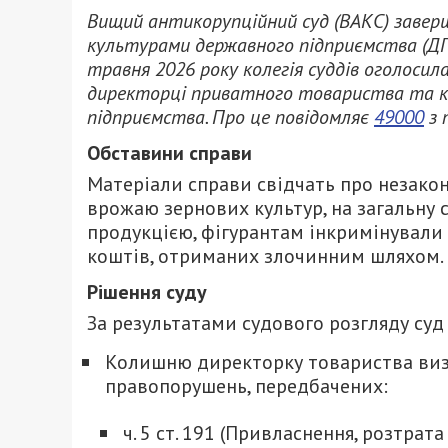
Вищий антикорупційний суд (ВАКС) заверш
культурами державного підприємства (ДП)
травня 2026 року колегія суддів оголоси
директорці приватного товариства та к
підприємства. Про це повідомляє
49000
з 
Обставини справи
Матеріали справи свідчать про незако
врожаю зернових культур, на загальну 
продукцією, фігурантам інкримінували
коштів, отриманих злочинним шляхом.
Рішення суду
За результатами судового розгляду суд
Колишню директорку товариства виз
правопорушень, передбачених:
ч. 5 ст. 191 (Привласнення, розтр