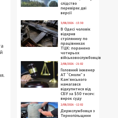
слідство
перевіряє дві
версії
3/08/2026 - 13:30
В Одесі чоловік
відкрив
стрілянину по
працівниках
та
ТЦК: поранено
ий
чотирьох
військовослужбовців
2/08/2026 - 21:02
Головний інженер
я.
АТ “Смоли” з
Кам’янського
намагався
відкупитися від
СБУ за $50 тисяч:
вирок суду
2/08/2026 - 12:02
Держслужбовця з
Тернопільщини