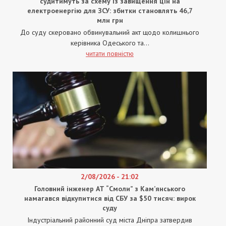
судитимуть за схему із завищення цін на
електроенергію для ЗСУ: збитки становлять 46,7
млн грн
До суду скеровано обвинувальний акт щодо колишнього
керівника Одеського та...
читати повністю
2/08/2026 - 21:02
Головний інженер АТ “Смоли” з Кам’янського
намагався відкупитися від СБУ за $50 тисяч: вирок
суду
Індустріальний районний суд міста Дніпра затвердив