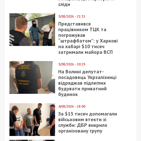
сліди
5/08/2026 - 21:31
Представився
працівником ТЦК та
погрожував
“штрафбатом”: у Харкові
на хабарі $10 тисяч
затримали майора ВСП
5/08/2026 - 10:29
На Волині депутат-
посадовець Укрзалізниці
відряджав підлеглих
будувати приватний
будинок
4/08/2026 - 18:00
За $13 тисяч допомагали
військовим втекти зі
служби: ДБР викрило
організовану групу