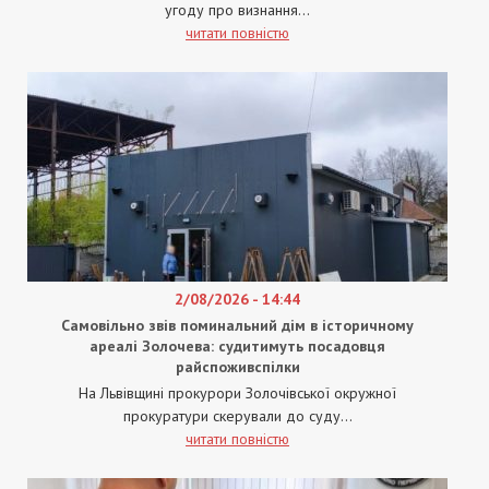
угоду про визнання...
читати повністю
2/08/2026 - 14:44
Самовільно звів поминальний дім в історичному
ареалі Золочева: судитимуть посадовця
райспоживспілки
На Львівщині прокурори Золочівської окружної
прокуратури скерували до суду...
читати повністю