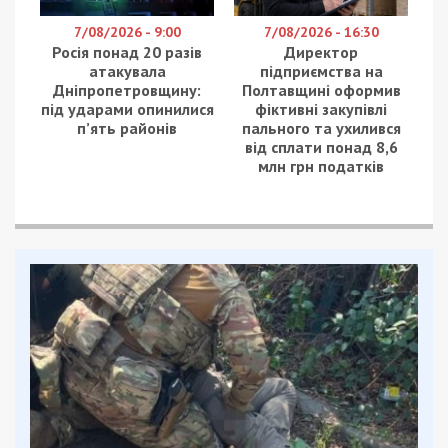
7/08/2026 - 9:00
7/08/2026 - 16:30
Росія понад 20 разів
Директор
атакувала
підприємства на
Дніпропетровщину:
Полтавщині оформив
під ударами опинилися
фіктивні закупівлі
п’ять районів
пального та ухилився
від сплати понад 8,6
млн грн податків