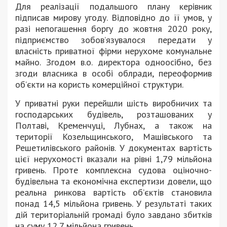
Для реалізації подальшого плану керівник
підписав мирову угоду. Відповідно до її умов, у
разі непогашення боргу до жовтня 2020 року,
підприємство зобов’язувалося передати у
власність приватної фірми нерухоме комунальне
майно. Згодом в.о. директора одноосібно, без
згоди власника в особі облради, переоформив
об’єкти на користь комерційної структури.
У приватні руки перейшли шість виробничих та
господарських будівель, розташованих у
Полтаві, Кременчуці, Лубнах, а також на
території Козельщинського, Машівського та
Решетилівського районів. У документах вартість
цієї нерухомості вказали на рівні 1,79 мільйона
гривень. Проте комплексна судова оціночно-
будівельна та економічна експертизи довели, що
реальна ринкова вартість об’єктів становила
понад 14,5 мільйона гривень. У результаті таких
дій територіальній громаді було завдано збитків
на суму 12,7 мільйона гривень.