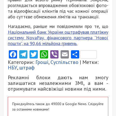
розглядається впровадження обов’язкової фото-
та відеофіксації клієнтів під час кожної операції
або суттєве обмеження лімітів на транзакції.
Нагадаємо, раніше ми повідомляли про те, що
Національний банк України оштрафував платіжну
систему NovaPay, фінансового партнера “Нової
пошти”, на 90,66 мільйона гривень.
Facebook
Telegram
Twitter
WhatsApp
Viber
Email
Поділити
Категории:
Гроші
,
Суспільство
| Метки:
НБУ
,
штраф
Рекламні блоки дають нам змогу
залишатися незалежними ЗМІ, а вам -
отримувати найсвіжіші новини під ними.
Приєднуйтесь також до 49000 в Google News. Слідкуйте
за останніми новинами!