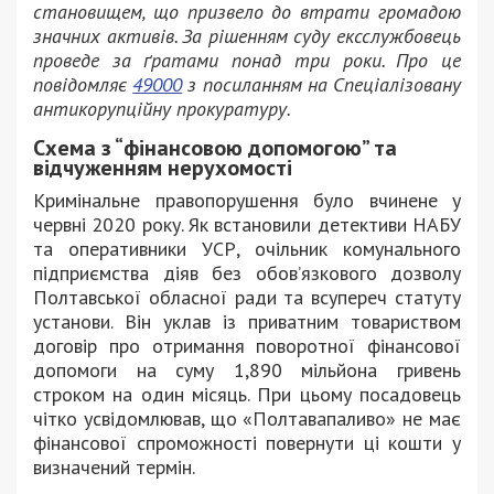
становищем, що призвело до втрати громадою
значних активів. За рішенням суду ексслужбовець
проведе за ґратами понад три роки. Про це
повідомляє
49000
з посиланням на Спеціалізовану
антикорупційну прокуратуру.
Схема з “фінансовою допомогою” та
відчуженням нерухомості
Кримінальне правопорушення було вчинене у
червні 2020 року. Як встановили детективи НАБУ
та оперативники УСР, очільник комунального
підприємства діяв без обов’язкового дозволу
Полтавської обласної ради та всупереч статуту
установи. Він уклав із приватним товариством
договір про отримання поворотної фінансової
допомоги на суму 1,890 мільйона гривень
строком на один місяць. При цьому посадовець
чітко усвідомлював, що «Полтавапаливо» не має
фінансової спроможності повернути ці кошти у
визначений термін.