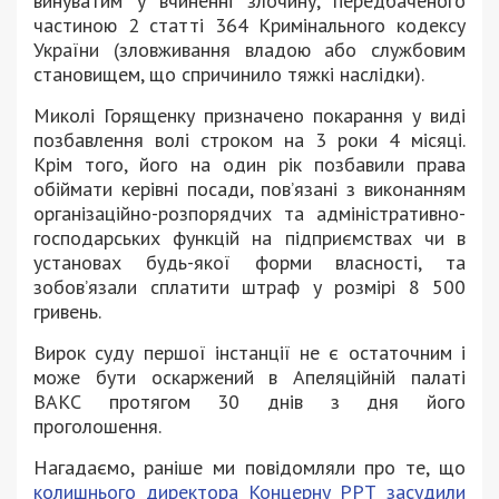
винуватим у вчиненні злочину, передбаченого
частиною 2 статті 364 Кримінального кодексу
України (зловживання владою або службовим
становищем, що спричинило тяжкі наслідки).
Миколі Горященку призначено покарання у виді
позбавлення волі строком на 3 роки 4 місяці.
Крім того, його на один рік позбавили права
обіймати керівні посади, пов’язані з виконанням
організаційно-розпорядчих та адміністративно-
господарських функцій на підприємствах чи в
установах будь-якої форми власності, та
зобов’язали сплатити штраф у розмірі 8 500
гривень.
Вирок суду першої інстанції не є остаточним і
може бути оскаржений в Апеляційній палаті
ВАКС протягом 30 днів з дня його
проголошення.
Нагадаємо, раніше ми повідомляли про те, що
колишнього директора Концерну РРТ засудили