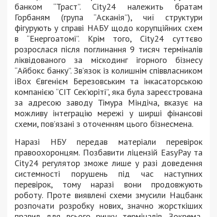
банком “Траст”. City24 належить братам
Горбаням (група “Асканія”), чиї структури
фігурують у справі НАБУ щодо корупційних схем
в “Енергоатомі”. Крім того, City24 суттєво
розрослася після поглинання 9 тисяч терміналів
ліквідованого за міскодинг ігорного бізнесу
“Айбокс банку”. Зв’язок із колишнім співвласником
iBox Євгенієм Березовським та інкасаторською
компанією “СІТ Сек’юріті”, яка була зареєстрована
за адресою заводу Тімура Міндіча, вказує на
можливу інтеграцію мережі у ширші фінансові
схеми, пов’язані з оточенням цього бізнесмена.
Наразі НБУ передав матеріали перевірок
правоохоронцям. Позбавити ліцензій EasyPay та
City24 регулятор зможе лише у разі доведення
системності порушень під час наступних
перевірок, тому наразі вони продовжують
роботу. Проте виявлені схеми змусили Нацбанк
розпочати розробку нових, значно жорсткіших
правил для всього ринку терміналів. Зокрема,