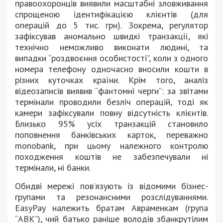
правоохоронців виявили масштабні зловживання
спрощеною ідентифікацією клієнтів (для
операцій до 5 тис. грн). Зокрема, регулятор
зафіксував аномально швидкі транзакції, які
технічно неможливо виконати людині, та
випадки “роздвоєння особистості”, коли з одного
номера телефону одночасно вносили кошти в
різних куточках країни. Крім того, аналіз
відеозаписів виявив “фантомні черги”: за звітами
термінали проводили безліч операцій, тоді як
камери зафіксували повну відсутність клієнтів.
Близько 95% усіх транзакцій становило
поповнення банківських карток, переважно
monobank, при цьому належного контролю
походження коштів не забезпечували ні
термінали, ні банки.
Обидві мережі пов’язують із відомими бізнес-
групами та резонансними розслідуваннями.
EasyPay належить братам Авраменкам (група
“АВК”), чий батько раніше володів збанкрутілим