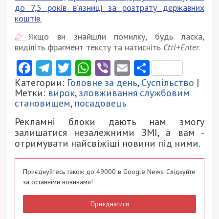
до 7,5 років в’язниці за розтрату державних
коштів.
Якщо ви знайшли помилку, будь ласка,
виділіть фрагмент тексту та натисніть
Ctrl+Enter
.
Facebook
Telegram
Twitter
WhatsApp
Viber
Email
Поділити
Категории:
Головне за день
,
Суспільство
|
Метки:
вирок
,
зловживання службовим
становищем
,
посадовець
Рекламні блоки дають нам змогу
залишатися незалежними ЗМІ, а вам -
отримувати найсвіжіші новини під ними.
Приєднуйтесь також до 49000 в Google News. Слідкуйте
за останніми новинами!
Приєднатися