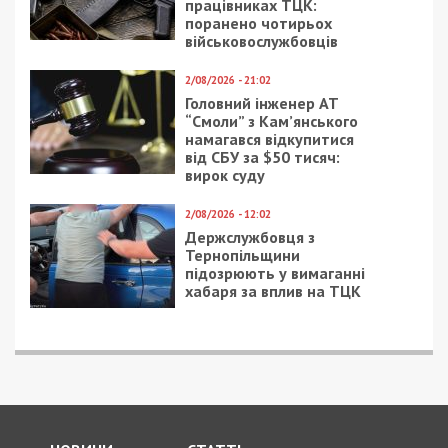
працівниках ТЦК:
поранено чотирьох
військовослужбовців
2/08/2026 - 21:02
Головний інженер АТ
“Смоли” з Кам’янського
намагався відкупитися
від СБУ за $50 тисяч:
вирок суду
2/08/2026 - 12:02
Держслужбовця з
Тернопільщини
підозрюють у вимаганні
хабаря за вплив на ТЦК