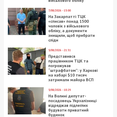
військового обліку
7/08/2026 - 15:00
На Закарпатті ТЦК
«списав» понад 1500
чоловік з військового
обліку, а документи
знищили, щоб прибрати
сліди
5/08/2026 - 21:31
Представився
працівником ТЦК та
погрожував
“штрафбатом”: у Харкові
на хабарі $10 тисяч
затримали майора ВСП
5/08/2026 - 10:29
На Волині депутат-
посадовець Укрзалізниці
відряджав підлеглих
будувати приватний
будинок