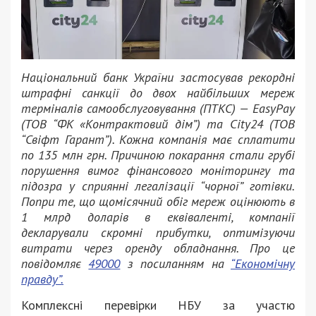
Національний банк України застосував рекордні
штрафні санкції до двох найбільших мереж
терміналів самообслуговування (ПТКС) — EasyPay
(ТОВ “ФК «Контрактовий дім”) та City24 (ТОВ
“Свіфт Гарант”). Кожна компанія має сплатити
по 135 млн грн. Причиною покарання стали грубі
порушення вимог фінансового моніторингу та
підозра у сприянні легалізації “чорної” готівки.
Попри те, що щомісячний обіг мереж оцінюють в
1 млрд доларів в еквіваленті, компанії
декларували скромні прибутки, оптимізуючи
витрати через оренду обладнання. Про це
повідомляє
49000
з посиланням на
“Економічну
правду”.
Комплексні перевірки НБУ за участю