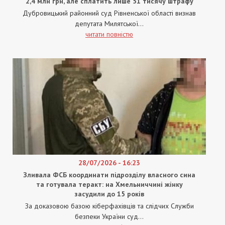
2,4 млн грн, але сплатить лише 51 тисячу штрафу
Дубровицький районний суд Рівненської області визнав
депутата Милятської...
читати повністю
28/07/2026 - 16:23
Зливала ФСБ координати підрозділу власного сина
та готувала теракт: на Хмельниччині жінку
засудили до 15 років
За доказовою базою кіберфахівців та слідчих Служби
безпеки України суд...