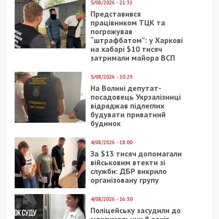
5/08/2026 - 21:31
Представився
працівником ТЦК та
погрожував
“штрафбатом”: у Харкові
на хабарі $10 тисяч
затримали майора ВСП
5/08/2026 - 10:29
На Волині депутат-
посадовець Укрзалізниці
відряджав підлеглих
будувати приватний
будинок
4/08/2026 - 18:00
За $13 тисяч допомагали
військовим втекти зі
служби: ДБР викрило
організовану групу
4/08/2026 - 16:30
Поліцейську засудили до