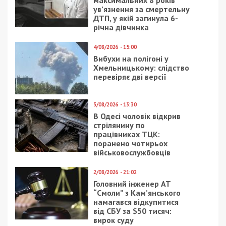
максимальних 8 років
ув’язнення за смертельну
ДТП, у якій загинула 6-
річна дівчинка
4/08/2026 - 15:00
Вибухи на полігоні у
Хмельницькому: слідство
перевіряє дві версії
3/08/2026 - 13:30
В Одесі чоловік відкрив
стрілянину по
працівниках ТЦК:
поранено чотирьох
військовослужбовців
2/08/2026 - 21:02
Головний інженер АТ
“Смоли” з Кам’янського
намагався відкупитися
від СБУ за $50 тисяч:
вирок суду