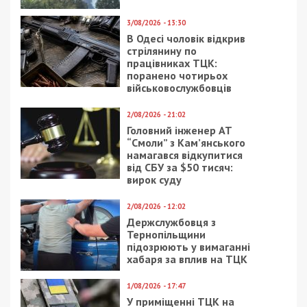
3/08/2026 - 13:30
В Одесі чоловік відкрив
стрілянину по
працівниках ТЦК:
поранено чотирьох
військовослужбовців
2/08/2026 - 21:02
Головний інженер АТ
“Смоли” з Кам’янського
намагався відкупитися
від СБУ за $50 тисяч:
вирок суду
2/08/2026 - 12:02
Держслужбовця з
Тернопільщини
підозрюють у вимаганні
хабаря за вплив на ТЦК
1/08/2026 - 17:47
У приміщенні ТЦК на