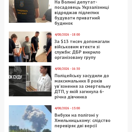
На Волині депутат-
посадовець Укрзалізниці
відряджав підлеглих
будувати приватний
будинок
4/08/2026 - 18:00
За $13 тисяч допомагали
військовим втекти зі
служби: ДБР викрило
організовану групу
4/08/2026 - 16:30
Поліцейську засудили до
максимальних 8 років
ув’язнення за смертельну
ДТП, у якій загинула 6-
річна дівчинка
4/08/2026 - 15:00
Вибухи на полігоні у
Хмельницькому: слідство
перевіряє дві версії