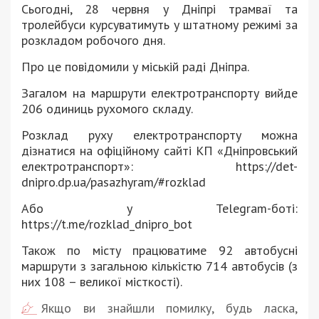
Сьогодні, 28 червня у Дніпрі трамваї та
тролейбуси курсуватимуть у штатному режимі за
розкладом робочого дня.
Про це повідомили у міській раді Дніпра.
Загалом на маршрути електротранспорту вийде
206 одиниць рухомого складу.
Розклад руху електротранспорту можна
дізнатися на офіційному сайті КП «Дніпровський
електротранспорт»: https://det-
dnipro.dp.ua/pasazhyram/#rozklad
Або у Telegram-боті:
https://t.me/rozklad_dnipro_bot
Також по місту працюватиме 92 автобусні
маршрути з загальною кількістю 714 автобусів (з
них 108 – великої місткості).
Якщо ви знайшли помилку, будь ласка,