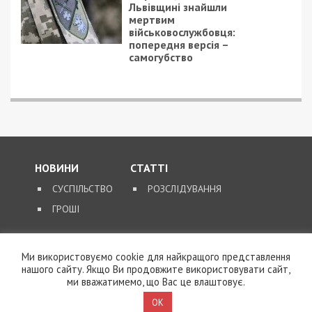
Львівщині знайшли
мертвим
військовослужбовця:
попередня версія –
самогубство
НОВИНИ
СТАТТІ
СУСПІЛЬСТВО
РОЗСЛІДУВАННЯ
ГРОШІ
ЗВОРОТНІЙ ЗВ’ЯЗОК
Ми використовуємо cookie для найкращого представлення
нашого сайту. Якщо Ви продовжите використовувати сайт,
КОНТАКТИ
ми вважатимемо, що Вас це влаштовує.
OK
SUPPORT@49000.COM.UA