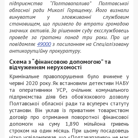
підприємства “Полтавапаливо” Полтавської
обласної ради Миколі Горященку. Його визнали
винуватим у зловживанні службовим
становищем, що призвело до втрати громадою
значних активів. За рішенням суду ексслужбовець
проведе за ґратами понад три роки. Про це
повідомляє
49000
з посиланням на Спеціалізовану
антикорупційну прокуратуру.
Схема з “фінансовою допомогою” та
відчуженням нерухомості
Кримінальне правопорушення було вчинене у
червні 2020 року. Як встановили детективи НАБУ
та оперативники УСР, очільник комунального
підприємства діяв без обов’язкового дозволу
Полтавської обласної ради та всупереч статуту
установи. Він уклав із приватним товариством
договір про отримання поворотної фінансової
допомоги на суму 1,890 мільйона гривень
строком на один місяць. При цьому посадовець
чітко усвідомлював, що «Полтавапаливо» не має