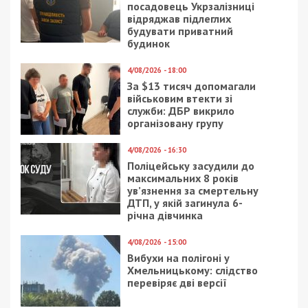
посадовець Укрзалізниці
відряджав підлеглих
будувати приватний
будинок
4/08/2026 - 18:00
За $13 тисяч допомагали
військовим втекти зі
служби: ДБР викрило
організовану групу
4/08/2026 - 16:30
Поліцейську засудили до
максимальних 8 років
ув’язнення за смертельну
ДТП, у якій загинула 6-
річна дівчинка
4/08/2026 - 15:00
Вибухи на полігоні у
Хмельницькому: слідство
перевіряє дві версії