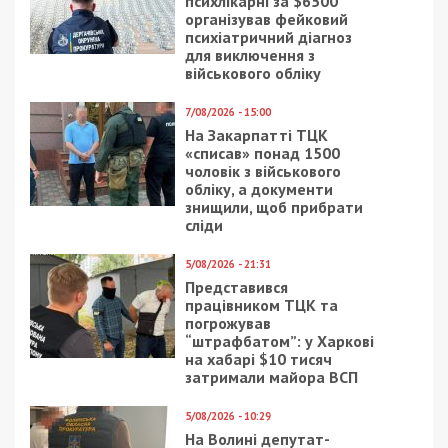
психлікарні за $6500
організував фейковий
психіатричний діагноз
для виключення з
військового обліку
7/08/2026 - 15:00
На Закарпатті ТЦК
«списав» понад 1500
чоловік з військового
обліку, а документи
знищили, щоб прибрати
сліди
5/08/2026 - 21:31
Представився
працівником ТЦК та
погрожував
“штрафбатом”: у Харкові
на хабарі $10 тисяч
затримали майора ВСП
5/08/2026 - 10:29
На Волині депутат-