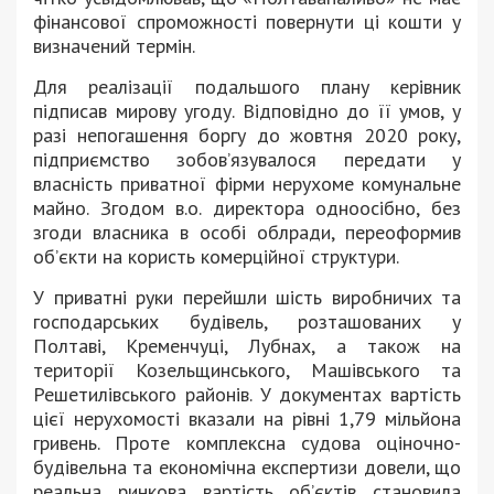
фінансової спроможності повернути ці кошти у
визначений термін.
Для реалізації подальшого плану керівник
підписав мирову угоду. Відповідно до її умов, у
разі непогашення боргу до жовтня 2020 року,
підприємство зобов’язувалося передати у
власність приватної фірми нерухоме комунальне
майно. Згодом в.о. директора одноосібно, без
згоди власника в особі облради, переоформив
об’єкти на користь комерційної структури.
У приватні руки перейшли шість виробничих та
господарських будівель, розташованих у
Полтаві, Кременчуці, Лубнах, а також на
території Козельщинського, Машівського та
Решетилівського районів. У документах вартість
цієї нерухомості вказали на рівні 1,79 мільйона
гривень. Проте комплексна судова оціночно-
будівельна та економічна експертизи довели, що
реальна ринкова вартість об’єктів становила