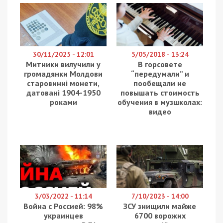
30/11/2025 - 12:01
5/05/2018 - 13:24
Митники вилучили у
В горсовете
громадянки Молдови
“передумали” и
старовинні монети,
пообещали не
датовані 1904-1950
повышать стоимость
роками
обучения в музшколах:
видео
3/03/2022 - 11:14
7/10/2023 - 14:00
Война с Россией: 98%
ЗСУ знищили майже
украинцев
6700 ворожих