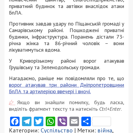
приватний будинок та автівки внаслідок атаки
БпЛА.
Противник завдав удару по Піщанській громаді у
Самарівському районі. Пошкоджені приватні
будинки, інфраструктура. Поранень дістали 73-
річна жінка та 86-річний чоловік – вони
лікуватимуться вдома.
У Криворізькому районі ворог атакував
Грушівську та Зеленодольську громади.
Нагадаємо, раніше ми повідомляли про те, що
ворог атакував три райони Дніпропетровщини
БпЛА та артилерією ввечері і вночі.
Якщо ви знайшли помилку, будь ласка,
виділіть фрагмент тексту та натисніть
Ctrl+Enter
.
Facebook
Telegram
Twitter
WhatsApp
Viber
Email
Поділити
Категории:
Суспільство
| Метки:
війна
,