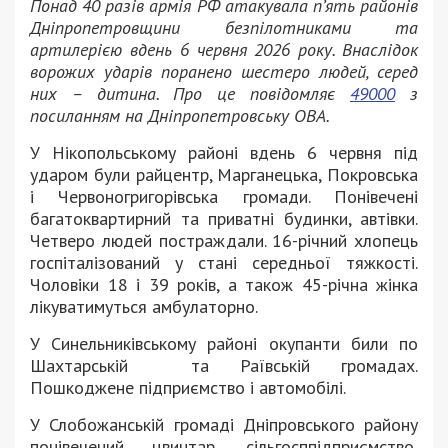
Понад 40 разів армія РФ атакувала п’ять районів
Дніпропетровщини безпілотниками та
артилерією вдень 6 червня 2026 року. Внаслідок
ворожих ударів поранено шестеро людей, серед
них – дитина. Про це повідомляє
49000
з
посиланням на Дніпропетровську ОВА.
У Нікопольському районі вдень 6 червня під
ударом були райцентр, Марганецька, Покровська
і Червоногригорівська громади. Понівечені
багатоквартирний та приватні будинки, автівки.
Четверо людей постраждали. 16-річний хлопець
госпіталізований у стані середньої тяжкості.
Чоловіки 18 і 39 років, а також 45-річна жінка
лікуватимуться амбулаторно.
У Синельниківському районі окупанти били по
Шахтарській та Раївській громадах.
Пошкоджене підприємство і автомобілі.
У Слобожанській громаді Дніпровського району
понівечений цвинтар, сільгосппідприємство,