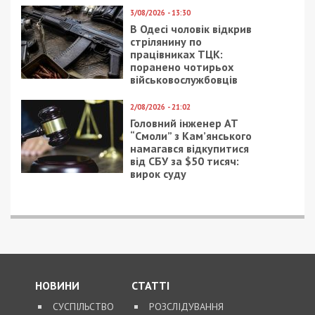
3/08/2026 - 13:30
В Одесі чоловік відкрив
стрілянину по
працівниках ТЦК:
поранено чотирьох
військовослужбовців
2/08/2026 - 21:02
Головний інженер АТ
“Смоли” з Кам’янського
намагався відкупитися
від СБУ за $50 тисяч:
вирок суду
НОВИНИ
СТАТТІ
СУСПІЛЬСТВО
РОЗСЛІДУВАННЯ