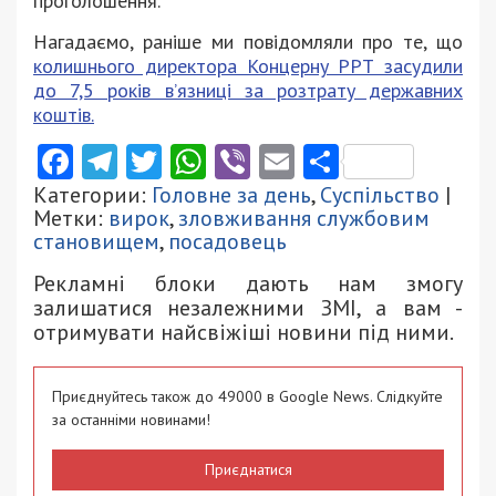
проголошення.
Нагадаємо, раніше ми повідомляли про те, що
колишнього директора Концерну РРТ засудили
до 7,5 років в’язниці за розтрату державних
коштів.
Facebook
Telegram
Twitter
WhatsApp
Viber
Email
Поділити
Категории:
Головне за день
,
Суспільство
|
Метки:
вирок
,
зловживання службовим
становищем
,
посадовець
Рекламні блоки дають нам змогу
залишатися незалежними ЗМІ, а вам -
отримувати найсвіжіші новини під ними.
Приєднуйтесь також до 49000 в Google News. Слідкуйте
за останніми новинами!
Приєднатися