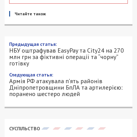
Читайте також
Предыдущая статья:
НБУ оштрафував EasyPay та City24 на 270
млн грн за фіктивні операції та “чорну”
готівку
Следующая статья:
Армія РФ атакувала п’ять районів
Дніпропетровщини БпЛА та артилерією:
поранено шестеро людей
СУСПІЛЬСТВО