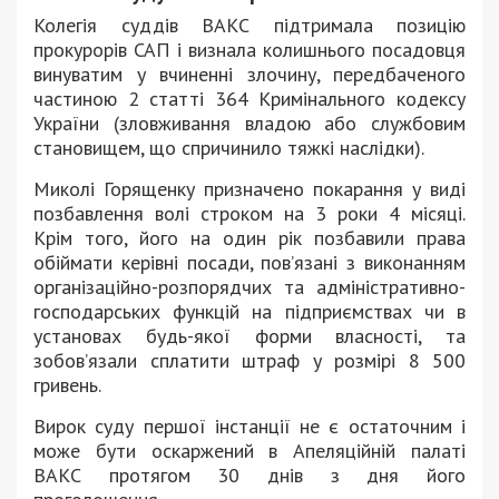
Колегія суддів ВАКС підтримала позицію
прокурорів САП і визнала колишнього посадовця
винуватим у вчиненні злочину, передбаченого
частиною 2 статті 364 Кримінального кодексу
України (зловживання владою або службовим
становищем, що спричинило тяжкі наслідки).
Миколі Горященку призначено покарання у виді
позбавлення волі строком на 3 роки 4 місяці.
Крім того, його на один рік позбавили права
обіймати керівні посади, пов’язані з виконанням
організаційно-розпорядчих та адміністративно-
господарських функцій на підприємствах чи в
установах будь-якої форми власності, та
зобов’язали сплатити штраф у розмірі 8 500
гривень.
Вирок суду першої інстанції не є остаточним і
може бути оскаржений в Апеляційній палаті
ВАКС протягом 30 днів з дня його