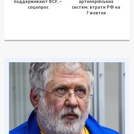
поддерживают ВСУ, –
артилерійських
соцопрос
систем: втрати РФ на
7 жовтня