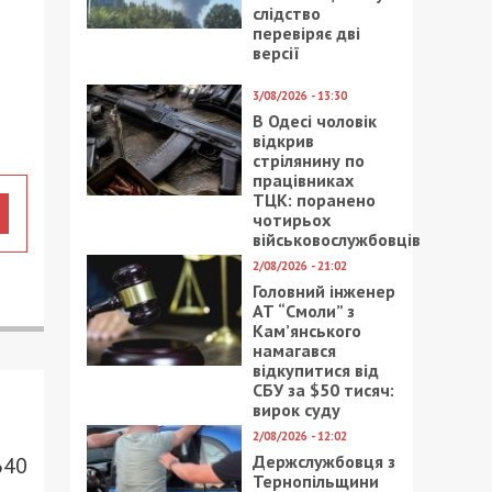
слідство
перевіряє дві
версії
3/08/2026 - 13:30
В Одесі чоловік
відкрив
стрілянину по
працівниках
ТЦК: поранено
чотирьох
військовослужбовців
2/08/2026 - 21:02
Головний інженер
АТ “Смоли” з
Кам’янського
намагався
відкупитися від
СБУ за $50 тисяч:
вирок суду
2/08/2026 - 12:02
Держслужбовця з
640
Тернопільщини