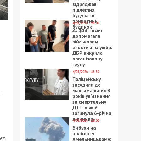
відряджав
підлеглих
будувати
приватний
4/08/2026 - 18:00
будинок
За $13 тисяч
допомагали
військовим
втекти зі служби:
ДБР викрило
організовану
групу
4/08/2026 - 16:30
Поліцейську
засудили до
максимальних 8
років ув’язнення
за смертельну
ДТП, у якій
загинула 6-річна
дівчинка
4/08/2026 - 15:00
Вибухи на
полігоні у
er
.
Хмельницькому: