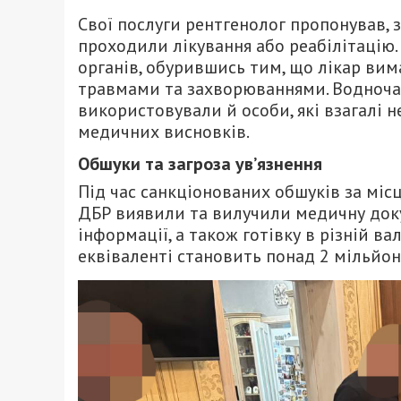
Свої послуги рентгенолог пропонував, 
проходили лікування або реабілітацію.
органів, обурившись тим, що лікар вима
травмами та захворюваннями. Водночас
використовували й особи, які взагалі 
медичних висновків.
Обшуки та загроза ув’язнення
Під час санкціонованих обшуків за мі
ДБР виявили та вилучили медичну доку
інформації, а також готівку в різній в
еквіваленті становить понад 2 мільйон