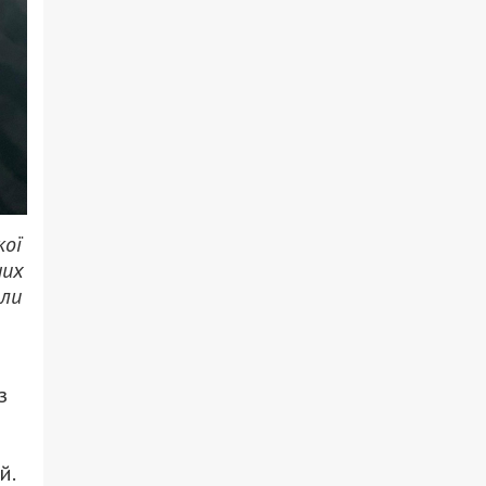
кої
них
шли
з
й.