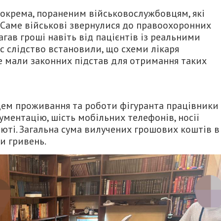
зокрема, пораненим військовослужбовцям, які
 Саме військові звернулися до правоохоронних
гав гроші навіть від пацієнтів із реальними
 слідство встановили, що схеми лікаря
не мали законних підстав для отримання таких
сцем проживання та роботи фігуранта працівники
ментацію, шість мобільних телефонів, носії
алюті. Загальна сума вилучених грошових коштів в
и гривень.