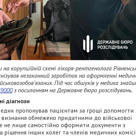
 на корупційній схемі лікаря-рентгенолога Рівненсь
рганізував незаконний заробіток на оформленні медич
йськовозобов’язаних. Під час обшуків у медика знай
49000
з посиланням на Державне бюро розслідувань.
ні діагнози
медик пропонував пацієнтам за гроші допомогти 
я визнання обмежено придатними до військової
оже не лише самостійно оформити документи з
а рішення інших колег та членів медичних комісі