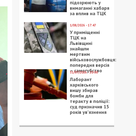
підозрюють у
вимаганні хабаря
за вплив на ТЦК
1/08/2026 - 17:47
У приміщенні
ТЦК на
Львівщині
знайшли
мертвим
військовослужбовця:
попередня версія
– самогубство
31/07/2026 - 20:00
Лаборант
харківського
вишу збирав
бомби для
теракту в поліції:
суд призначив 15
років ув’язнення