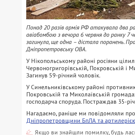
Понад 20 разів армія РФ атакувала два 
авіабомбою з вечора 6 червня до ранку 7 ч
загинула, ще одна – дістала поранень. Пр
Дніпропетровську ОВА.
У Нікопольському районі росіяни цілил
Червоногригорівській, Покровській і М
Загинув 59-річний чоловік.
У Синельниківському районі противник 
Покровській та Миколаївській громадах
господарча споруда. Постраждав 35-річ
Нагадаємо, раніше ми повідомляли про
Дніпропетровщини БпЛА та артилерією
Якщо ви знайшли помилку, будь ласк