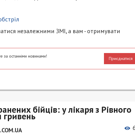
итися
обстріл
атися незалежними ЗМІ, а вам - отримувати
е за останніми новинами!
Приєднатися
анених бійців: у лікаря з Рівного
и гривень
.COM.UA