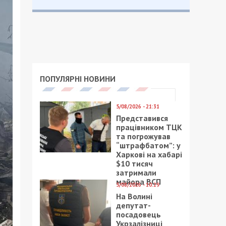
ПОПУЛЯРНІ НОВИНИ
5/08/2026 - 21:31
Представився
працівником ТЦК
та погрожував
“штрафбатом”: у
Харкові на хабарі
$10 тисяч
затримали
майора ВСП
5/08/2026 - 10:29
На Волині
депутат-
посадовець
Укрзалізниці