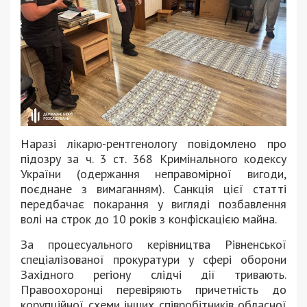
Наразі лікарю-рентгенологу повідомлено про
підозру за ч. 3 ст. 368 Кримінального кодексу
України (одержання неправомірної вигоди,
поєднане з вимаганням). Санкція цієї статті
передбачає покарання у вигляді позбавлення
волі на строк до 10 років з конфіскацією майна.
За процесуального керівництва Рівненської
спеціалізованої прокуратури у сфері оборони
Західного регіону слідчі дії тривають.
Правоохоронці перевіряють причетність до
корупційної схеми інших співробітників обласної