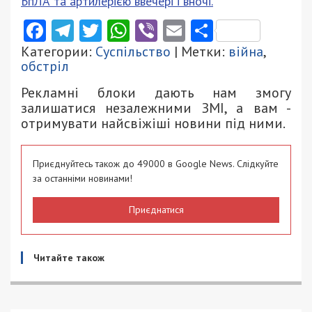
БпЛА та артилерією ввечері і вночі.
Facebook
Telegram
Twitter
WhatsApp
Viber
Email
Поділити
Категории:
Суспільство
| Метки:
війна
,
обстріл
Рекламні блоки дають нам змогу
залишатися незалежними ЗМІ, а вам -
отримувати найсвіжіші новини під ними.
Приєднуйтесь також до 49000 в Google News. Слідкуйте
за останніми новинами!
Приєднатися
Читайте також