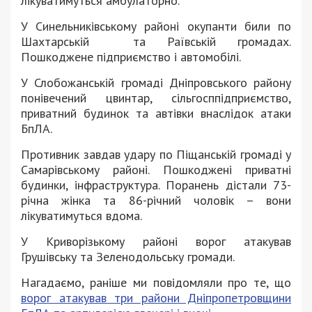
лікуватимуться амбулаторно.
У Синельниківському районі окупанти били по
Шахтарській та Раївській громадах.
Пошкоджене підприємство і автомобілі.
У Слобожанській громаді Дніпровського району
понівечений цвинтар, сільгосппідприємство,
приватний будинок та автівки внаслідок атаки
БпЛА.
Противник завдав удару по Піщанській громаді у
Самарівському районі. Пошкоджені приватні
будинки, інфраструктура. Поранень дістали 73-
річна жінка та 86-річний чоловік – вони
лікуватимуться вдома.
У Криворізькому районі ворог атакував
Грушівську та Зеленодольську громади.
Нагадаємо, раніше ми повідомляли про те, що
ворог атакував три райони Дніпропетровщини