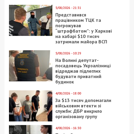
5/08/2026 - 21:31
Представився
працівником ТЦК та
погрожував
“штрафбатом”: у Харкові
на хабарі $10 тисяч
затримали майора ВСП
5/08/2026 - 10:29
На Волині депутат-
посадовець Укрзалізниці
відряджав підлеглих
будувати приватний
будинок
4/08/2026 - 18:00
За $13 тисяч допомагали
військовим втекти зі
служби: ДБР викрило
організовану групу
4/08/2026 - 16:30