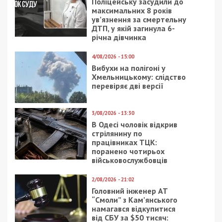
Поліцейську засудили до
максимальних 8 років
ув’язнення за смертельну
ДТП, у якій загинула 6-
річна дівчинка
4/08/2026 - 15:00
Вибухи на полігоні у
Хмельницькому: слідство
перевіряє дві версії
3/08/2026 - 13:30
В Одесі чоловік відкрив
стрілянину по
працівниках ТЦК:
поранено чотирьох
військовослужбовців
2/08/2026 - 21:02
Головний інженер АТ
“Смоли” з Кам’янського
намагався відкупитися
від СБУ за $50 тисяч: