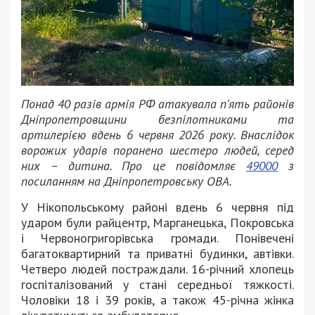
Понад 40 разів армія РФ атакувала п’ять районів
Дніпропетровщини безпілотниками та
артилерією вдень 6 червня 2026 року. Внаслідок
ворожих ударів поранено шестеро людей, серед
них – дитина. Про це повідомляє
49000
з
посиланням на Дніпропетровську ОВА.
У Нікопольському районі вдень 6 червня під
ударом були райцентр, Марганецька, Покровська
і Червоногригорівська громади. Понівечені
багатоквартирний та приватні будинки, автівки.
Четверо людей постраждали. 16-річний хлопець
госпіталізований у стані середньої тяжкості.
Чоловіки 18 і 39 років, а також 45-річна жінка