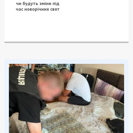
інститутів, начальника центру інформаційних
систем та працівників відділу аспірантури.
Фіктивне навчання оформлювали через підробку
документів, внесення неправдивих даних та
незаконне втручання в державну базу ЄДЕБО.
Документи про вступ створювалися заднім
числом, а самі «аспіранти» фактично не
навчалися.
За два роки через схему незаконно оформили
майже 3,5 тисячі чоловіків призовного віку.
Близько 3 тисяч із них отримали підстави для
відстрочки від мобілізації.
При цьому ліцензійний обсяг набору до
аспірантури було перевищено у 13 разів: заклад
мав право прийняти не більше 265 аспірантів.
Вартість «послуг» складалася з офіційної оплати
навчання, майже 20 тисяч гривень за два