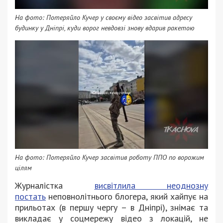
На фото: Потеряйло Кучер у своєму відео засвітив адресу
будинку у Дніпрі, куди ворог невдовзі знову вдарив ракетою
На фото: Потеряйло Кучер засвітив роботу ППО по ворожим
цілям
Журналістка
висвітлила неоднозну
постать
неповнолітнього блогера, який хайпує на
прильотах (в першу чергу – в Дніпрі), знімає та
викладає у соцмережу відео з локацій, не