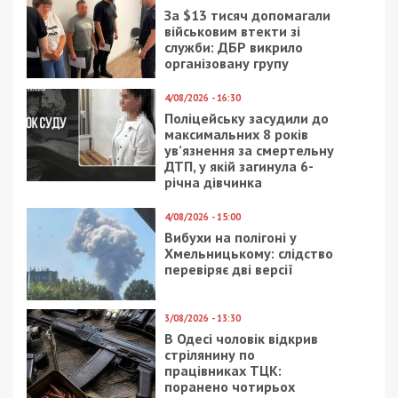
Следующая статья:
На Хмельниччині посадовця ДМС
підозрюють у приховуванні майна на
понад 13 млн грн
ЛЮДИ
9/07/2022 - 10:54
8/07/2018 - 19:02
Письменник Ян
В Днепре ночью
Валетов розповів, чому
горели одновременно
важливо підтримати
два магазина
збір на вантажівки для
фронту