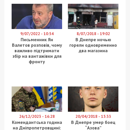
До суду скеровано обвинувальний акт стосовно 9
учасників злочинної організації, які організували
масштабну схему фіктивного зарахування
військовозобов’язаних до аспірантури для
отримання відстрочки від мобілізації. Про це
повідомляє
49000
з посиланням на Офіс
Генпрокурора.
Організатором оборудки був ректор та власник
приватного університету у Запоріжжі. До схеми
він залучив свою доньку – проректора з науково-
педагогічної та наукової роботи, ще трьох
проректорів, заступника директора одного з