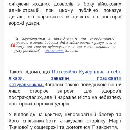
очікуючи жодних дозволів з боку військових
адміністрацій, при цьому публічно показує
деталі, які наражають місцевість на повторні
ворожі удари.
“Я журналістка з посвідченням та акредитацією,
працюю в зонах бойових дій з військовими і розуміюся в
тому, що можна публікувати, а що може зіграти на
руку росіянам”, –
зазначила
Ткачова.
Також відомо, що
Потеряйло Кучер вдає з себе
лікаря, заважає працювати
рятувальникам.
Загалом такою поведінкою він не
лише створює загрози для здоровʼя
постраждалих, але й наражає місто на небезпеку
повторних ворожих ударів.
У відповідь на критику неповнолітній блогер та
його спільники-боти атакували сторінку Марії
Ткачової у соцмережі та домоглися її закриття.