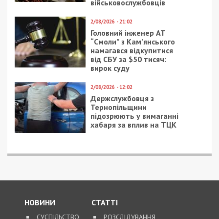
26/12/2023 - 16:28
20/04/2018 - 15:33
Комендантська година
В Днепре умер боец
на Дніпропетровщині:
“Азова”
чи будуть зміни під
час новорічних свят