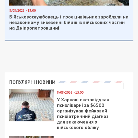
семестри, та окремої неправомірної вигоди: від
кількасот до понад 260 тисяч гривень з особи.
Загалом схема принесла її організаторам понад
50 мільйонів гривень.
Оборудку викрили після того, як держатель
ЄДЕБО зафіксував підозрілу масову реєстрацію
вступників та звернувся до правоохоронців.
Після цього МОН анулювало ліцензію
університету на підготовку аспірантів.
Усім обвинуваченим інкриміновано участь у
злочинній організації, хабарництво, махінації з
документами, втручання в ІТ-системи та
перешкоджання законній діяльності ЗСУ.
Організатору схеми додатково – створення
злочинної організації та легалізацію незаконно
отриманих коштів.
Facebook
Telegram
Twitter
WhatsApp
Viber
Email
Поділити