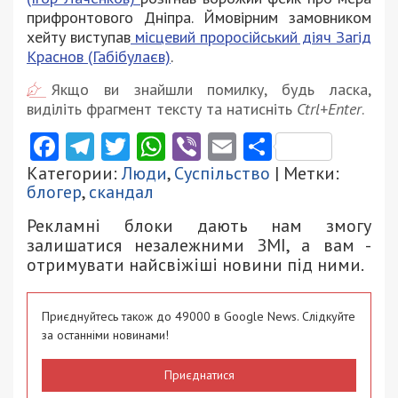
прифронтового Дніпра. Ймовірним замовником
хейту виступав
місцевий проросійський діяч Загід
Краснов (Габібулаєв)
.
Якщо ви знайшли помилку, будь ласка,
виділіть фрагмент тексту та натисніть
Ctrl+Enter
.
Facebook
Telegram
Twitter
WhatsApp
Viber
Email
Поділити
Категории:
Люди
,
Суспільство
| Метки:
блогер
,
скандал
Рекламні блоки дають нам змогу
залишатися незалежними ЗМІ, а вам -
отримувати найсвіжіші новини під ними.
Приєднуйтесь також до 49000 в Google News. Слідкуйте
за останніми новинами!
Приєднатися