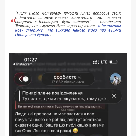
“Після цього матеріалу Тимофій Кучер попросив своїх
підписників на мене масово скаржитися і моя основна
сторінка в Інстаграмі була видалена”, – повідомила
Ткачова, яка змушена була зареєструвати
в Інстаграм
нову сторінку та виклала наново відео про вчинки
Потєряйла Кучера
.