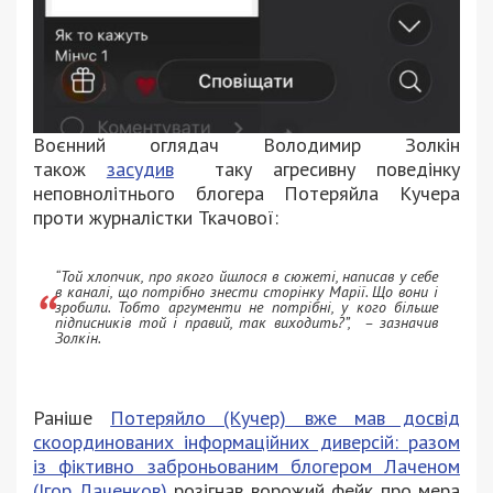
Воєнний оглядач Володимир Золкін
також
засудив
таку агресивну поведінку
неповнолітнього блогера Потеряйла Кучера
проти журналістки Ткачової:
“Той хлопчик, про якого йшлося в сюжеті, написав у себе
в каналі, що потрібно знести сторінку Марії. Що вони і
зробили. Тобто аргументи не потрібні, у кого більше
підписників той і правий, так виходить?”, – зазначив
Золкін.
Раніше
Потеряйло (Кучер) вже мав досвід
скоординованих інформаційних диверсій: разом
із фіктивно заброньованим блогером Лаченом
(Ігор Лаченков)
розігнав ворожий фейк про мера