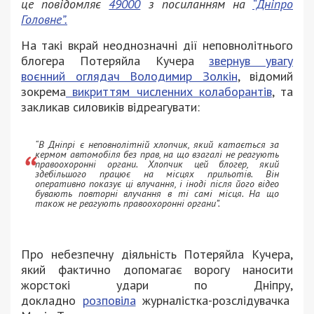
це повідомляє
49000
з посиланням на
“Дніпро
Головне”.
На такі вкрай неоднозначні дії неповнолітнього
блогера Потеряйла Кучера
звернув увагу
воєнний оглядач Володимир Золкін
, відомий
зокрема
викриттям численних колаборантів
, та
закликав силовиків відреагувати:
“В Дніпрі є неповнолітній хлопчик, який катається за
кермом автомобіля без прав, на що взагалі не реагують
правоохоронні органи. Хлопчик цей блогер, який
здебільшого працює на місцях прильотів. Він
оперативно показує ці влучання, і іноді після його відео
бувають повторні влучання в ті самі місця. На що
також не реагують правоохоронні органи”.
Про небезпечну діяльність Потеряйла Кучера,
який фактично допомагає ворогу наносити
жорстокі удари по Дніпру,
докладно
розповіла
журналістка-розслідувачка