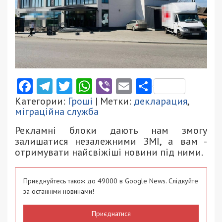
Facebook
Telegram
Twitter
WhatsApp
Viber
Email
Поділити
Категории:
Гроші
| Метки:
декларация
,
міграційна служба
Рекламні блоки дають нам змогу
залишатися незалежними ЗМІ, а вам -
отримувати найсвіжіші новини під ними.
Приєднуйтесь також до 49000 в Google News. Слідкуйте
за останніми новинами!
Приєднатися