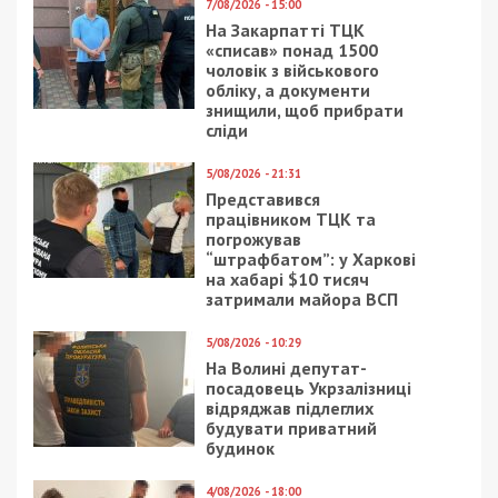
Категории:
Топ
| Метки:
гроші
,
университет
,
ухилянти
Рекламні блоки дають нам змогу
залишатися незалежними ЗМІ, а вам -
отримувати найсвіжіші новини під ними.
Приєднуйтесь також до 49000 в Google News. Слідкуйте
за останніми новинами!
Приєднатися
Читайте також
Предыдущая статья:
Член ВЛК вимагав хабар у пораненого
бійця за висновок про непридатність