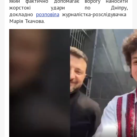
який фактично допомагає ворогу наносити
жорстокі удари по Дніпру,
докладно
розповіла
журналістка-розслідувачка
Марія Ткачова.