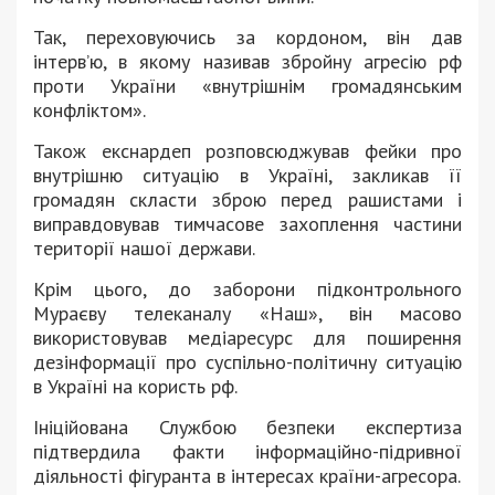
Так, переховуючись за кордоном, він дав
інтерв’ю, в якому називав збройну агресію рф
проти України «внутрішнім громадянським
конфліктом».
Також екснардеп розповсюджував фейки про
внутрішню ситуацію в Україні, закликав її
громадян скласти зброю перед рашистами і
виправдовував тимчасове захоплення частини
території нашої держави.
Крім цього, до заборони підконтрольного
Мураєву телеканалу «Наш», він масово
використовував медіаресурс для поширення
дезінформації про суспільно-політичну ситуацію
в Україні на користь рф.
Ініційована Службою безпеки експертиза
підтвердила факти інформаційно-підривної
діяльності фігуранта в інтересах країни-агресора.