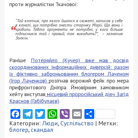
проти журналістки Ткачової:
“Той хлопчик, про якого йшлося в сюжеті, написав у себе
в каналі, що потрібно знести сторінку Марії. Що вони і
зробили. Тобто аргументи не потрібні, у кого більше
підписників той і правий, так виходить?”, – зазначив
Золкін.
Раніше
Потеряйло (Кучер) вже мав досвід
скоординованих інформаційних диверсій: разом
із фіктивно заброньованим блогером Лаченом
(Ігор Лаченков)
розігнав ворожий фейк про мера
прифронтового Дніпра. Ймовірним замовником
хейту виступав
місцевий проросійський діяч Загід
Краснов (Габібулаєв)
.
Facebook
Telegram
Twitter
WhatsApp
Viber
Email
Поділити
Категории:
Люди
,
Суспільство
| Метки:
блогер
,
скандал