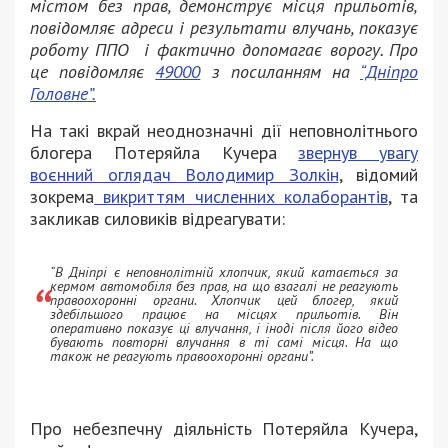
містом без прав, демонструє місця прильотів,
повідомляє адреси і результати влучань, показує
роботу ППО і фактично допомагає ворогу. Про
це повідомляє
49000
з посиланням на
“Дніпро
Головне”.
На такі вкрай неоднозначні дії неповнолітнього
блогера Потеряйла Кучера
звернув увагу
воєнний оглядач Володимир Золкін
, відомий
зокрема
викриттям численних колаборантів
, та
закликав силовиків відреагувати:
“В Дніпрі є неповнолітній хлопчик, який катається за
кермом автомобіля без прав, на що взагалі не реагують
правоохоронні органи. Хлопчик цей блогер, який
здебільшого працює на місцях прильотів. Він
оперативно показує ці влучання, і іноді після його відео
бувають повторні влучання в ті самі місця. На що
також не реагують правоохоронні органи”.
Про небезпечну діяльність Потеряйла Кучера,