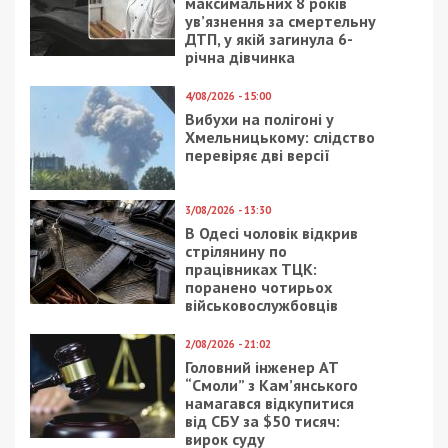
максимальних 8 років
ув’язнення за смертельну
ДТП, у якій загинула 6-
річна дівчинка
4/08/2026 - 15:00
Вибухи на полігоні у
Хмельницькому: слідство
перевіряє дві версії
3/08/2026 - 13:30
В Одесі чоловік відкрив
стрілянину по
працівниках ТЦК:
поранено чотирьох
військовослужбовців
2/08/2026 - 21:02
Головний інженер АТ
“Смоли” з Кам’янського
намагався відкупитися
від СБУ за $50 тисяч:
вирок суду