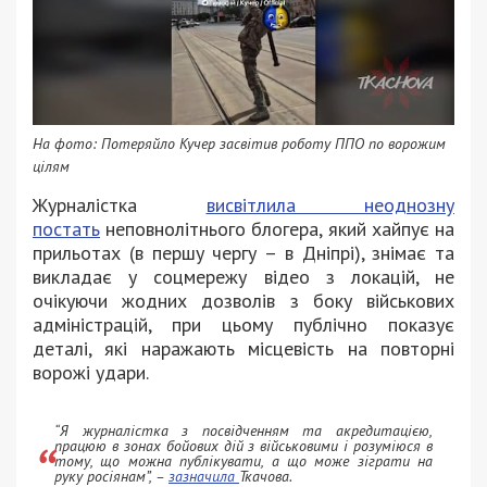
На фото: Потеряйло Кучер засвітив роботу ППО по ворожим
цілям
Журналістка
висвітлила неоднозну
постать
неповнолітнього блогера, який хайпує на
прильотах (в першу чергу – в Дніпрі), знімає та
викладає у соцмережу відео з локацій, не
очікуючи жодних дозволів з боку військових
адміністрацій, при цьому публічно показує
деталі, які наражають місцевість на повторні
ворожі удари.
“Я журналістка з посвідченням та акредитацією,
працюю в зонах бойових дій з військовими і розуміюся в
тому, що можна публікувати, а що може зіграти на
руку росіянам”, –
зазначила
Ткачова.