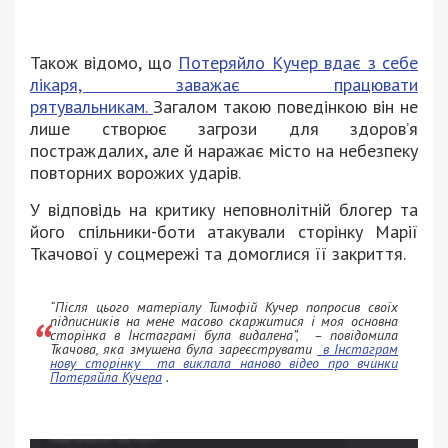
Також відомо, що
Потеряйло Кучер вдає з себе
лікаря, заважає працювати
рятувальникам.
Загалом такою поведінкою він не
лише створює загрози для здоровʼя
постраждалих, але й наражає місто на небезпеку
повторних ворожих ударів.
У відповідь на критику неповнолітній блогер та
його спільники-боти атакували сторінку Марії
Ткачової у соцмережі та домоглися її закриття.
“Після цього матеріалу Тимофій Кучер попросив своїх
підписників на мене масово скаржитися і моя основна
сторінка в Інстаграмі була видалена”, – повідомила
Ткачова, яка змушена була зареєструвати
в Інстаграм
нову сторінку та виклала наново відео про вчинки
Потєряйла Кучера
.