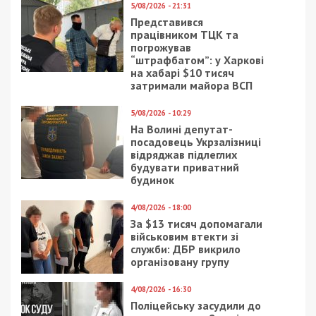
5/08/2026 - 21:31
Представився
працівником ТЦК та
погрожував
“штрафбатом”: у Харкові
на хабарі $10 тисяч
затримали майора ВСП
5/08/2026 - 10:29
На Волині депутат-
посадовець Укрзалізниці
відряджав підлеглих
будувати приватний
будинок
4/08/2026 - 18:00
За $13 тисяч допомагали
військовим втекти зі
служби: ДБР викрило
організовану групу
4/08/2026 - 16:30
Поліцейську засудили до