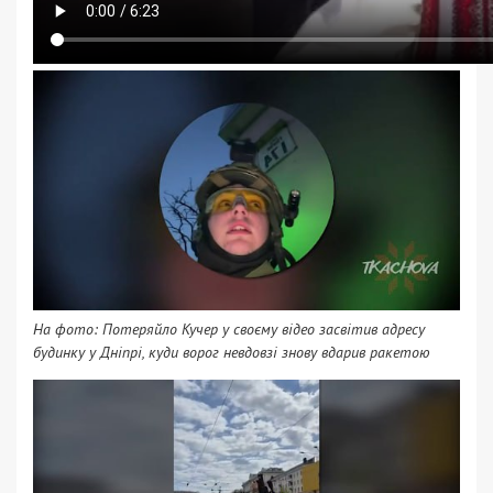
На фото: Потеряйло Кучер у своєму відео засвітив адресу
будинку у Дніпрі, куди ворог невдовзі знову вдарив ракетою