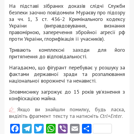
На підставі зібраних доказів слідчі Служби
безпеки заочно повідомили Мураєву про підозру
за чч. 1, 3 ст. 436-2 Кримінального кодексу
України (виправдовування, визнання
правомірною, заперечення збройної агресії рф
проти України, глорифікація її учасників).
Тривають комплексні заходи для його
притягнення до відповідальності.
Нагадаємо, що фігурант перебуває у розшуку за
фактами державної зради та розпалювання
національної ворожнечі та ненависті.
Зловмиснику загрожує до 15 років ув’язнення з
конфіскацією майна.
Якщо ви знайшли помилку, будь ласка,
виділіть фрагмент тексту та натисніть
Ctrl+Enter
.
Facebook
Telegram
Twitter
WhatsApp
Viber
Email
Поділити