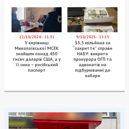
22/10/2024 - 11:51
9/10/2025 - 13:15
У керівниці
$3,5 мільйона за
Миколаївської МСЕК
“закриття” справи
знайшли понад 450
НАБУ: викрито
тисяч доларів США, а у
прокурора ОГП та
її сина – російський
адвокатів на
паспорт
підбурюванні до
хабаря