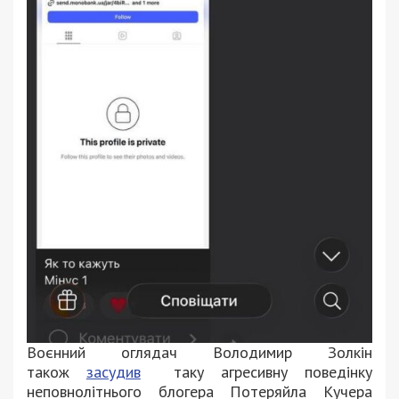
Воєнний оглядач Володимир Золкін
також
засудив
таку агресивну поведінку
неповнолітнього блогера Потеряйла Кучера