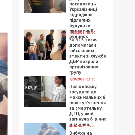
посадовець
Укрзалізниці
відряджав
підлеглих
будувати
приватний
4/08/2026 - 18:00
будинок
За $13 тисяч
допомагали
військовим
втекти зі служби:
ДБР викрило
організовану
групу
4/08/2026 - 16:30
Поліцейську
засудили до
максимальних 8
років ув’язнення
за смертельну
ДТП, у якій
загинула 6-річна
дівчинка
4/08/2026 - 15:00
Вибухи на