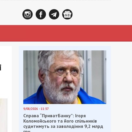
і
9/08/2026 - 11:57
Справа “ПриватБанку”: Ігоря
Коломойського та його спільників
судитимуть за заволодіння 9,2 млрд
грн