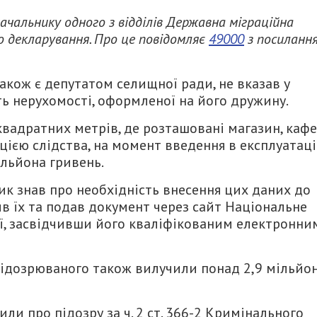
ачальнику одного з відділів
Державна міграційна
 декларування. Про це повідомляє
49000
з посиланн
також є депутатом селищної ради, не вказав у
ть нерухомості, оформленої на його дружину.
вадратних метрів, де розташовані магазин, кафе
цією слідства, на момент введення в експлуатац
ільйона гривень.
к знав про необхідність внесення цих даних до
ив їх та подав документ через сайт
Національне
ї
, засвідчивши його кваліфікованим електронни
підозрюваного також вилучили понад 2,9 мільйо
ли про підозру за ч. 2 ст. 366-2 Кримінального