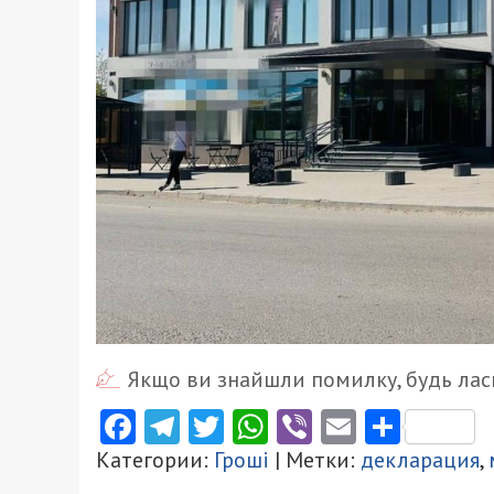
Якщо ви знайшли помилку, будь ласк
Facebook
Telegram
Twitter
WhatsApp
Viber
Email
Поділ
Категории:
Гроші
| Метки:
декларация
,