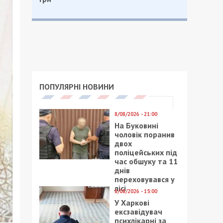
ПОПУЛЯРНІ НОВИНИ
8/08/2026 - 21:00
На Буковині
чоловік поранив
двох
поліцейських під
час обшуку та 11
днів
переховувався у
лісі
8/08/2026 - 15:00
У Харкові
ексзавідувач
психлікарні за