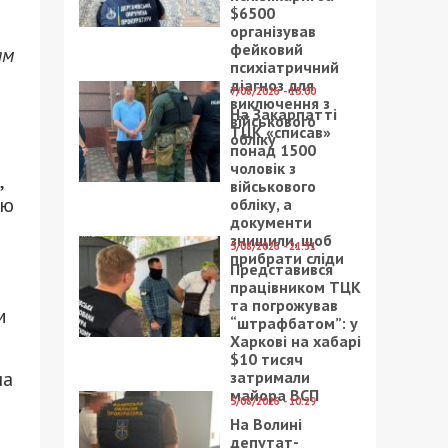
$6500
організував
фейковий
ям
психіатричний
діагноз для
7/08/2026 - 15:00
виключення з
На Закарпатті
військового
ТЦК «списав»
обліку
понад 1500
чоловік з
,
військового
ію
обліку, а
документи
знищили, щоб
5/08/2026 - 21:31
прибрати сліди
Представився
працівником ТЦК
та погрожував
м
“штрафбатом”: у
Харкові на хабарі
$10 тисяч
на
затримали
майора ВСП
5/08/2026 - 10:29
На Волині
депутат-