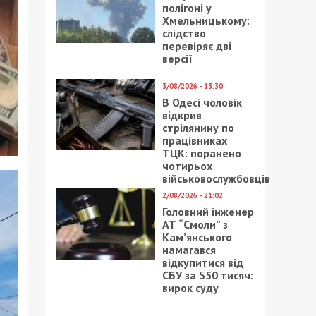
полігоні у
Хмельницькому:
слідство
перевіряє дві
версії
3/08/2026 - 13:30
В Одесі чоловік
відкрив
стрілянину по
працівниках
ТЦК: поранено
чотирьох
військовослужбовців
2/08/2026 - 21:02
Головний інженер
АТ “Смоли” з
Кам’янського
намагався
відкупитися від
СБУ за $50 тисяч:
вирок суду