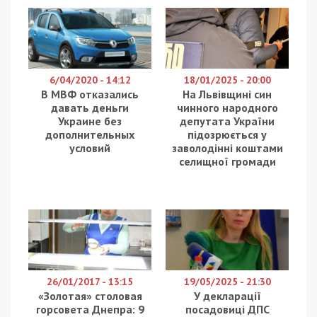
тендер на капитальный ремонт столовой и
санузлов в 134-й школе (ул. Шолохова, 17),
стоимостью 10,5 млн.грн.
Заявки для участия в закупке от потенциальных
подрядчиков ждут до 18 мая, аукцион
состоится 20 мая. Фирма-победитель, по
условиям тендерной документации, располагает
неплохим запасом времени, ведь срок
выполнения работ – до 1 сентября 2020 года.
До этой даты подрядчик должен полностью
поменять систему водопровода и канализации,
включая смену оборудования на новое, и,
конечно же, утилизировать весь мусор.