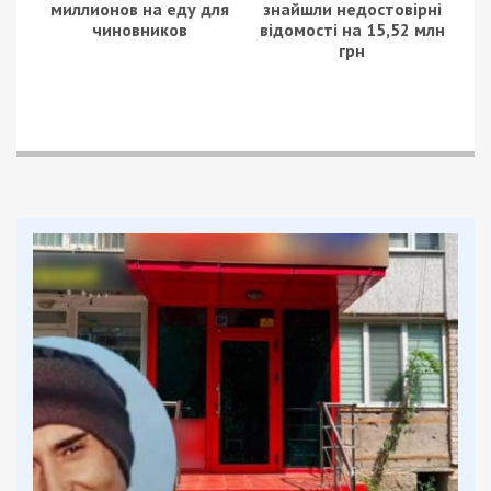
Facebook
Telegram
Twitter
WhatsApp
Viber
Email
Поділити
Категории:
Гроші
| Метки:
горсовет
,
капитальный ремонт
,
тендер
,
школа
Рекламні блоки дають нам змогу