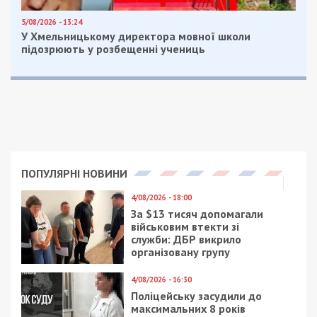
залишатися незалежними ЗМІ, а вам -
отримувати найсвіжіші новини під ними.
Приєднуйтесь також до 49000 в Google News. Слідкуйте
за останніми новинами!
Приєднатися
Читайте також
Предыдущая статья:
В Днепре горящие шины пришлось
тушить 19 пожарным
Следующая статья:
В Днепре в очередной раз сообщили о
минировании крупного торгового центра