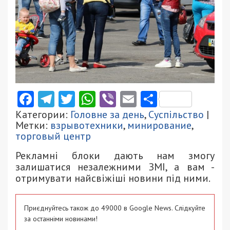
Facebook
Telegram
Twitter
WhatsApp
Viber
Email
Поділити
Категории:
Головне за день
,
Суспільство
|
Метки:
взрывотехники
,
минирование
,
торговый центр
Рекламні блоки дають нам змогу
залишатися незалежними ЗМІ, а вам -
отримувати найсвіжіші новини під ними.
Приєднуйтесь також до 49000 в Google News. Слідкуйте
за останніми новинами!