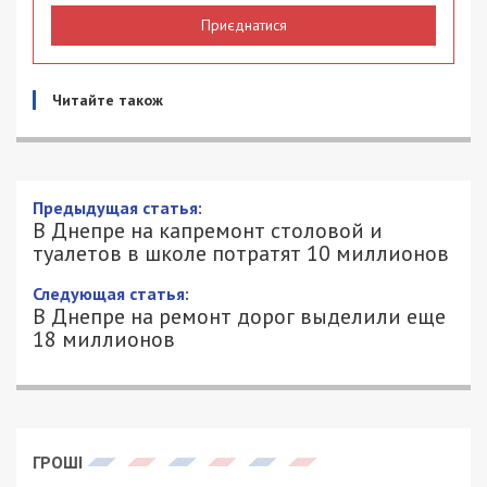
Приєднатися
Читайте також
В Днепре на капремонт столовой и
туалетов в школе потратят 10
миллионов
5/05/2019 - 16:43
ОЛЬГА РУДЕНКО - СПЕЦИАЛЬНО ДЛЯ
2587
49000.COM.UA
Городская власть Днепра продолжает выполнять
обещания по улучшению условий в школах и
садиках. 3 мая департамент гуманитарной
политики опубликовал в системе Prozorro