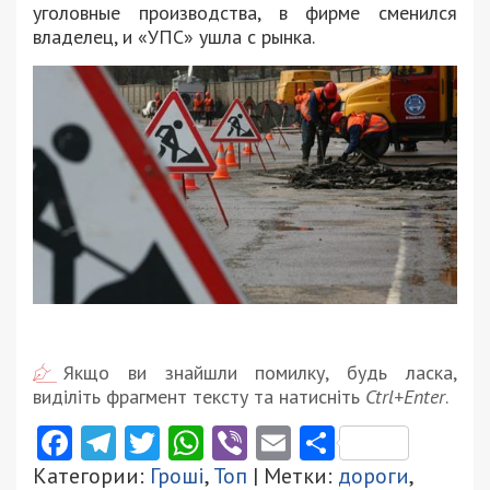
уголовные производства, в фирме сменился
владелец, и «УПС» ушла с рынка.
Якщо ви знайшли помилку, будь ласка,
виділіть фрагмент тексту та натисніть
Ctrl+Enter
.
Facebook
Telegram
Twitter
WhatsApp
Viber
Email
Поділити
Категории:
Гроші
,
Топ
| Метки:
дороги
,