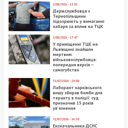
26/01/2017 - 13:15
19/05/2025 - 21:30
«Золотая» столовая
У декларації
горсовета Днепра: 9
посадовиці ДПС
миллионов на еду для
знайшли недостовірні
чиновников
відомості на 15,52 млн
грн