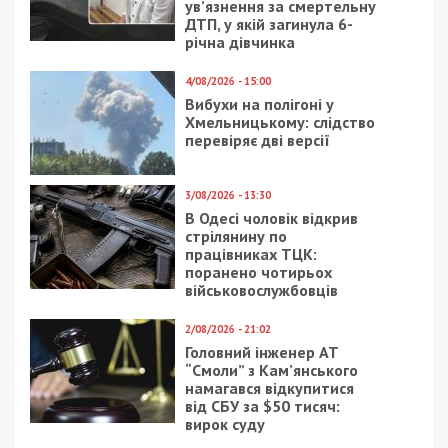
ГРОШІ
6/04/2020 - 14:12
18/01/2025 - 20:00
В МВФ отказались
На Львівщині син
давать деньги
чинного народного
Украине без
депутата України
дополнительных
підозрюється у
условий
заволодінні коштами
селищної громади