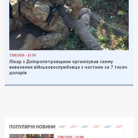
Читайте також
Предыдущая статья:
У Дніпрі судитимуть “офісників”, яких
“кришує” кримінал
Следующая статья:
Мер Старокостянтинова одружився на
підлеглій, якій неодноразово виписував
премії
ГОЛОВНЕ ЗА ДЕНЬ