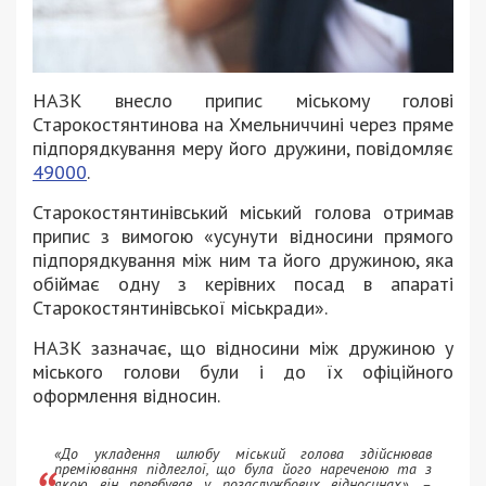
НАЗК внесло припис міському голові
Старокостянтинова на Хмельниччині через пряме
підпорядкування меру його дружини, повідомляє
49000
.
Старокостянтинівський міський голова отримав
припис з вимогою «усунути відносини прямого
підпорядкування між ним та його дружиною, яка
обіймає одну з керівних посад в апараті
Старокостянтинівської міськради».
НАЗК зазначає, що відносини між дружиною у
міського голови були і до їх офіційного
оформлення відносин.
«До укладення шлюбу міський голова здійснював
преміювання підлеглої, що була його нареченою та з
якою він перебував у позаслужбових відносинах», –