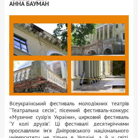
АННА БАУМАН
Всеукраїнський фестиваль молодіжних театрів
“Театральна сесія”, пісенний фестиваль-конкурс
«Музичне сузір’я України», цирковий фестиваль
“У колі друзів”. Ці фестивалі десятиріччями
прославляли ім’я Дніпровського національного
університету не тільки в Україні, а й у світі.