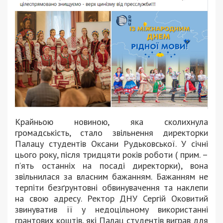
Крайньою новиною, яка сколихнула
громадськість, стало звільнення директорки
Палацу студентів Оксани Рудьковської. У січні
цього року, після тридцяти років роботи ( прим. –
п’ять останніх на посаді директорки), вона
звільнилася за власним бажанням. Бажанням не
терпіти безґрунтовні обвинувачення та наклепи
на свою адресу. Ректор ДНУ Сергій Оковитий
звинуватив її у недоцільному використанні
грантових коштів, які Палац студентів виграв для