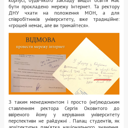
корпусі, будь-якого закладу вищої освіти має
бути прокладено мережу Інтернет. Та ректору
ДНУ чхати на положення МОН, а для
співробітників університету, вже традиційне:
«грошей немає, але ви тримайтеся».
З таким менеджментом і просто (не)людським
ставленням ректора Сергія Оковитого до
ввіреного йому у керування університету
перспективи не райдужні . Палац студентів, як
архітектурна пам’ятка національного значення,