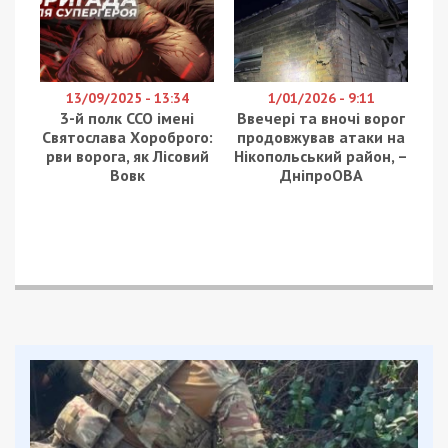
камікадзе. Потім Марганецьку громаду
обстріляли з важкої артилерії.
Пошкоджена лінія електропередач. Люди не
постраждали.
Facebook
Telegram
Twitter
WhatsApp
Viber
Email
Поділити
Категории:
Суспільство
,
Топ
| Метки:
безпілотник
,
війна з росією
,
Сергій Лисак
Рекламні блоки дають нам змогу
залишатися незалежними ЗМІ, а вам -
отримувати найсвіжіші новини під ними.
Приєднуйтесь також до 49000 в Google News. Слідкуйте
за останніми новинами!
Приєднатися