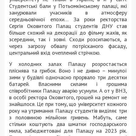
Студентські бали у Потьомкінському палаці, які
занурювали учасників в атмосферу
середньовічної епохи… За роки ректорства
Сергія Оковитого Палац студентів ДНУ став
більше схожий на декорації до фільму жахів, як
зсередини, так і зовні. Сходи розсипаються, а
через загрозу обвалу потрісканого фасаду,
центральний вхід очеплений стрічкою.
У холодних залах Палацу розростається
пліснява та грибок. Воно і не дивно – минулої
зими у будівлі одночасно прорвало три десятки
батарей. Власними силами і грошима
співробітники Палацу аварію усунули. А от у ВНЗ,
в особі ректора Оковитого, грошей на ремонт не
знайшлося. Це при тому, що університет кожного
року на утримання Палацу студентів виділяє три
з половиною мільйони гривень. Мабуть, саме
стільки коштують два шматки господарського
мила, забюджетовані для Палацу на 2023 рік.