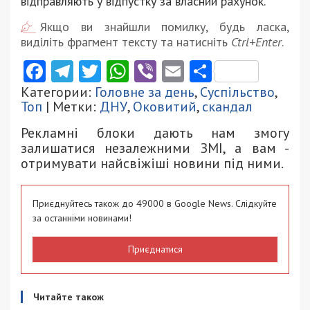
відправляють у відпустку за власний рахунок.
Якщо ви знайшли помилку, будь ласка,
виділіть фрагмент тексту та натисніть
Ctrl+Enter
.
Facebook
Telegram
Twitter
WhatsApp
Viber
Email
Поділити
Категории:
Головне за день
,
Суспільство
,
Топ
| Метки:
ДНУ
,
Оковитий
,
скандал
Рекламні блоки дають нам змогу
залишатися незалежними ЗМІ, а вам -
отримувати найсвіжіші новини під ними.
Приєднуйтесь також до 49000 в Google News. Слідкуйте
за останніми новинами!
Приєднатися
Читайте також