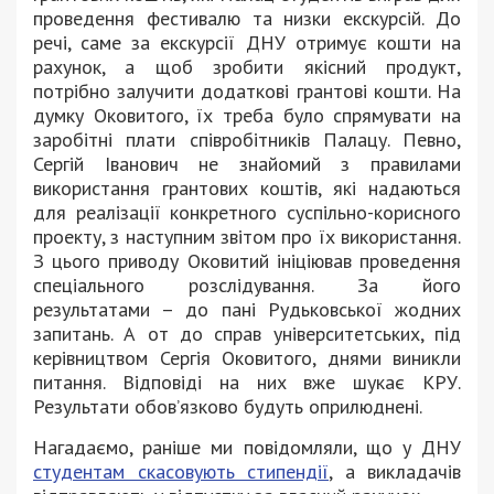
проведення фестивалю та низки екскурсій. До
речі, саме за екскурсії ДНУ отримує кошти на
рахунок, а щоб зробити якісний продукт,
потрібно залучити додаткові грантові кошти. На
думку Оковитого, їх треба було спрямувати на
заробітні плати співробітників Палацу. Певно,
Сергій Іванович не знайомий з правилами
використання грантових коштів, які надаються
для реалізації конкретного суспільно-корисного
проекту, з наступним звітом про їх використання.
З цього приводу Оковитий ініціював проведення
спеціального розслідування. За його
результатами – до пані Рудьковської жодних
запитань. А от до справ університетських, під
керівництвом Сергія Оковитого, днями виникли
питання. Відповіді на них вже шукає КРУ.
Результати обов’язково будуть оприлюднені.
Нагадаємо, раніше ми повідомляли, що у ДНУ
студентам скасовують стипендії
, а викладачів