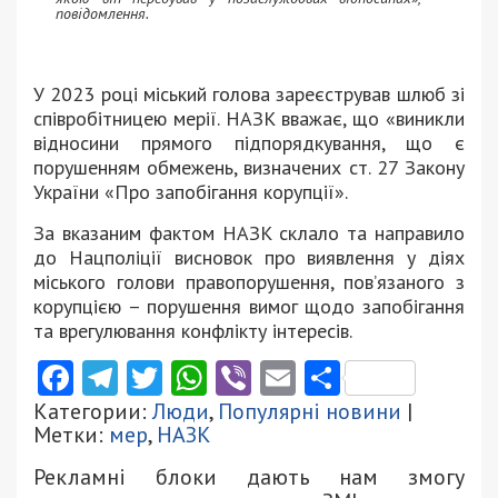
повідомлення.
У 2023 році міський голова зареєстрував шлюб зі
співробітницею мерії. НАЗК вважає, що «виникли
відносини прямого підпорядкування, що є
порушенням обмежень, визначених ст. 27 Закону
України «Про запобігання корупції».
За вказаним фактом НАЗК склало та направило
до Нацполіції висновок про виявлення у діях
міського голови правопорушення, пов’язаного з
корупцією – порушення вимог щодо запобігання
та врегулювання конфлікту інтересів.
Facebook
Telegram
Twitter
WhatsApp
Viber
Email
Поділити
Категории:
Люди
,
Популярні новини
|
Метки:
мер
,
НАЗК
Рекламні блоки дають нам змогу