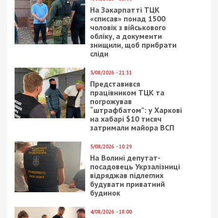
3/08/2021 - 22:00
22/11/2017 - 16:30
Почему в Днепре 100
Днепр накрыло снегом:
лет назад грабили
фото
пекарни
13/09/2025 - 13:34
1/01/2026 - 9:11
3-й полк ССО імені
Ввечері та вночі ворог
Святослава Хороброго:
продовжував атаки на
рви ворога, як Лісовий
Нікопольський район, –
Вовк
ДніпроОВА