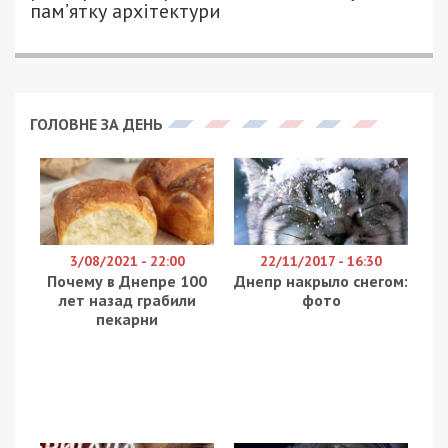
Опівночі українські оборонці збили над
Дніпровським районом безпілотник. Про це
повідомляє
49000
з посиланням на очільника
Дніпропетровської ОВА Сергія Лисака.
Крім того, тричі від вечора загарбники атакували
Нікопольщину.
Спершу по райцентру поцілили дронами-