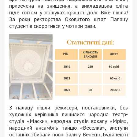
приречена на знищення, а викладацька еліта
піде світом у пошуках кращої долі. Вже пішла!
За роки ректорства Оковитого штат Палацу
студентів скоротився у чотири рази.
З палацу пішли режисери, постановники, без
художніх керівників лишилися народна театр-
студія «Маски», народна студія вокалу «Мрія»,
народний ансамбль танцю «Веселка», виступи
останніх збирали повні зали у Венеції, Будапешті