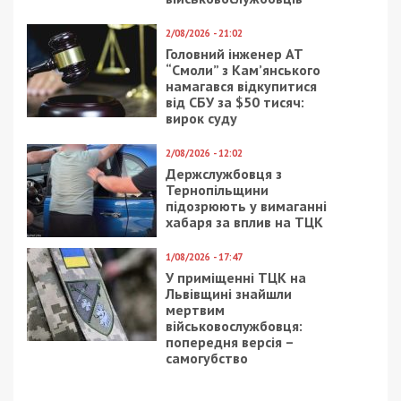
доларів
ПОПУЛЯРНІ НОВИНИ
7/08/2026 - 15:00
На Закарпатті ТЦК
«списав» понад 1500
чоловік з військового
обліку, а документи
знищили, щоб прибрати
сліди
5/08/2026 - 21:31
Представився
працівником ТЦК та
погрожував