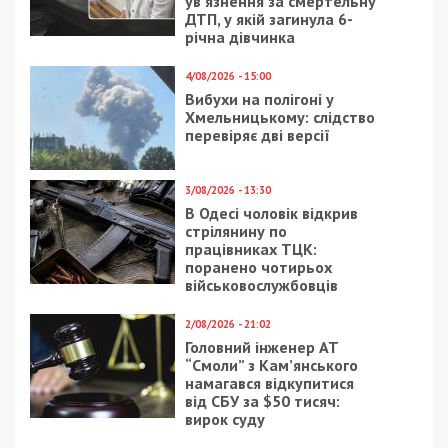
ув’язнення за смертельну
ДТП, у якій загинула 6-
річна дівчинка
4/08/2026 - 15:00
Вибухи на полігоні у
Хмельницькому: слідство
перевіряє дві версії
3/08/2026 - 13:30
В Одесі чоловік відкрив
стрілянину по
працівниках ТЦК:
поранено чотирьох
військовослужбовців
2/08/2026 - 21:02
Головний інженер АТ
“Смоли” з Кам’янського
намагався відкупитися
від СБУ за $50 тисяч:
вирок суду