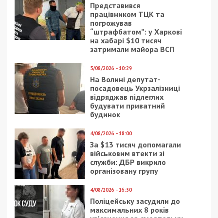
Представився
працівником ТЦК та
погрожував
“штрафбатом”: у Харкові
на хабарі $10 тисяч
затримали майора ВСП
5/08/2026 - 10:29
На Волині депутат-
посадовець Укрзалізниці
відряджав підлеглих
будувати приватний
будинок
4/08/2026 - 18:00
За $13 тисяч допомагали
військовим втекти зі
служби: ДБР викрило
організовану групу
4/08/2026 - 16:30
Поліцейську засудили до
максимальних 8 років