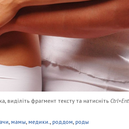
а, виділіть фрагмент тексту та натисніть
Ctrl+Ent
итися
ачи
,
мамы
,
медики.
,
роддом
,
роды