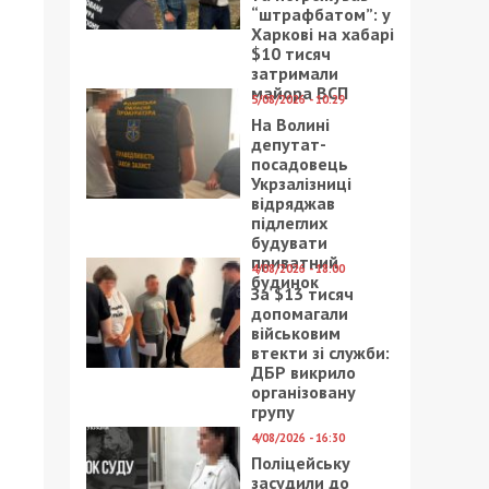
“штрафбатом”: у
Харкові на хабарі
$10 тисяч
затримали
майора ВСП
5/08/2026 - 10:29
На Волині
депутат-
посадовець
Укрзалізниці
відряджав
підлеглих
будувати
приватний
4/08/2026 - 18:00
будинок
За $13 тисяч
допомагали
військовим
втекти зі служби:
ДБР викрило
організовану
групу
4/08/2026 - 16:30
Поліцейську
засудили до