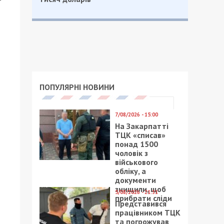
ПОПУЛЯРНІ НОВИНИ
7/08/2026 - 15:00
На Закарпатті
ТЦК «списав»
понад 1500
чоловік з
військового
обліку, а
документи
знищили, щоб
5/08/2026 - 21:31
прибрати сліди
Представився
працівником ТЦК
та погрожував