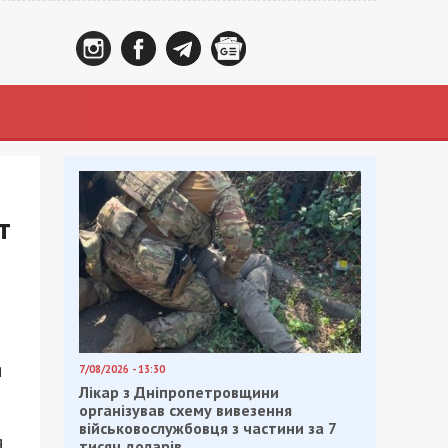
т
я
7/08/2026 - 13:30
Лікар з Дніпропетровщини
організував схему вивезення
військовослужбовця з частини за 7
я
тисяч доларів