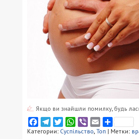
Якщо ви знайшли помилку, будь ласк
Facebook
Telegram
Twitter
WhatsApp
Viber
Email
Поділ
Категории:
Суспільство
,
Топ
| Метки:
вр