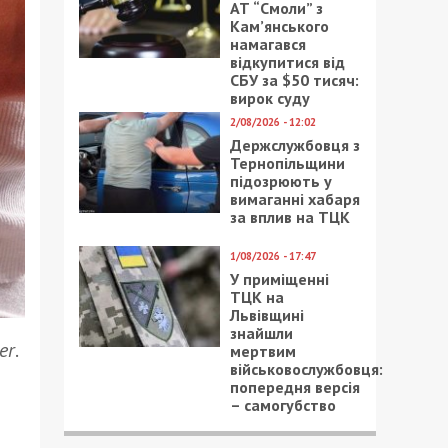
АТ “Смоли” з
Кам’янського
намагався
відкупитися від
СБУ за $50 тисяч:
вирок суду
2/08/2026 - 12:02
Держслужбовця з
Тернопільщини
підозрюють у
вимаганні хабаря
за вплив на ТЦК
1/08/2026 - 17:47
У приміщенні
ТЦК на
Львівщині
знайшли
er
.
мертвим
військовослужбовця:
попередня версія
– самогубство