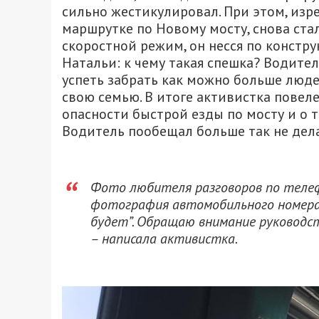
сильно жестикулировал. При этом, изред
маршрутке по Новому мосту, снова ста
скоростной режим, он несся по констру
Натальи: к чему такая спешка? Водител
успеть забрать как можно больше люде
свою семью. В итоге активистка повел
опасности быстрой езды по мосту и о т
Водитель пообещал больше так не дела
Фото любителя разговоров по телефо
фотография автомобильного номера 
будет”. Обращаю внимание руководст
– написала активистка.