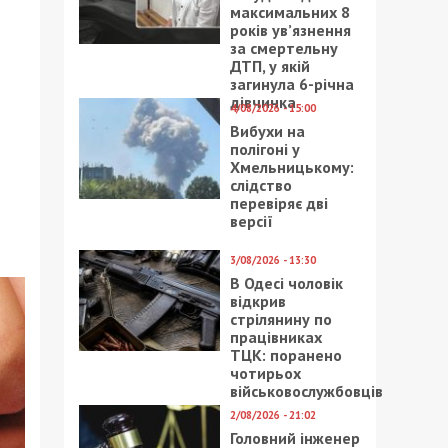
максимальних 8
років ув’язнення
за смертельну
ДТП, у якій
загинула 6-річна
дівчинка
4/08/2026 - 15:00
Вибухи на
полігоні у
Хмельницькому:
слідство
перевіряє дві
версії
3/08/2026 - 13:30
В Одесі чоловік
відкрив
стрілянину по
працівниках
ТЦК: поранено
чотирьох
військовослужбовців
2/08/2026 - 21:02
Головний інженер