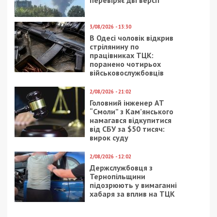
Александр Шикуленко
тысячу мусорных
выгнал журналистов с
баков, над которыми
заседания по петиции
поиздевались
днепряне