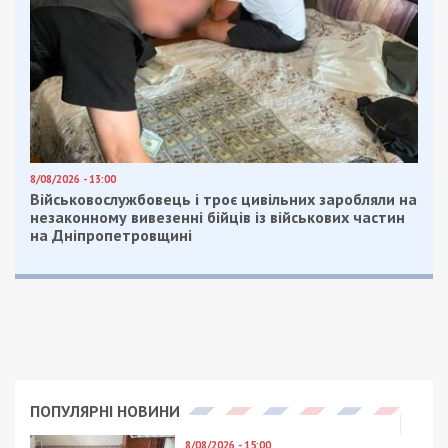
Facebook
Telegram
Twitter
WhatsApp
Viber
Email
Поділити
Категории:
Суспільство
| Метки:
безответственные родители
,
патрульная
полиция
Рекламні блоки дають нам змогу
залишатися незалежними ЗМІ, а вам -
отримувати найсвіжіші новини під ними.
Приєднуйтесь також до 49000 в Google News. Слідкуйте
за останніми новинами!