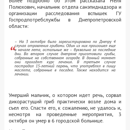
Более подробно об этом рассказала Неля
Полюхович, начальник отдела санэпиднадзора и
организации расследования вспышек ГУ
Госпродпотребслужбы в Днепропетровской
области:
– На 3 октября было зарегистрировано по Днепру 4
случая отравления грибами. Один из них произошел еще
в начале лета, остальные же – буквально за последние
дни. Во втором случае днепряне приготовили грибы,
собранные на собственном огороде. В данный момент
они проходят курс лечения. В третьем случае
пострадал 15-летний парень, что употреблял в пищу
маслята, собранные в посадке. Также находится на
лечении.
Умерший мальчик, о котором идет речь, сорвал
дикорастущий гриб практически возле дома и
съел его. Спасти его, к сожалению, не удалось и,
несмотря на проведенные мероприятия, 3
октября он умер в 6 городской больнице.