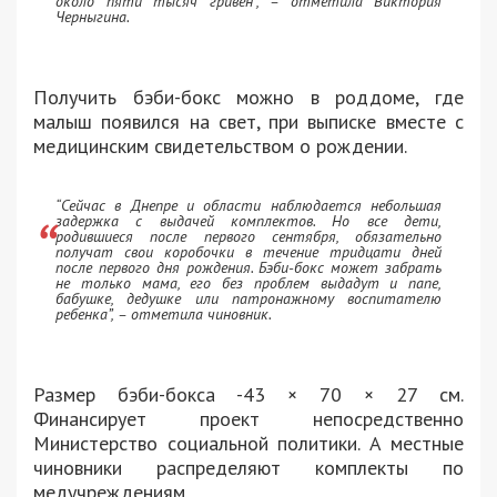
около пяти тысяч гривен”, – отметила Виктория
Черныгина.
Получить бэби-бокс можно в роддоме, где
малыш появился на свет, при выписке вместе с
медицинским свидетельством о рождении.
“Сейчас в Днепре и области наблюдается небольшая
задержка с выдачей комплектов. Но все дети,
родившиеся после первого сентября, обязательно
получат свои коробочки в течение тридцати дней
после первого дня рождения. Бэби-бокс может забрать
не только мама, его без проблем выдадут и папе,
бабушке, дедушке или патронажному воспитателю
ребенка”, – отметила чиновник.
Размер бэби-бокса -43 × 70 × 27 см.
Финансирует проект непосредственно
Министерство социальной политики. А местные
чиновники распределяют комплекты по
медучреждениям.