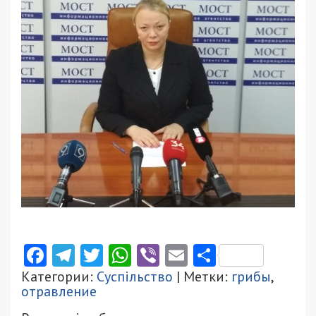
Facebook
Telegram
Twitter
WhatsApp
Viber
Email
Поділити
Категории:
Суспільство
| Метки:
грибы
,
отравление