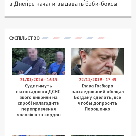
ДЛЯ 49000.COM.UA
Вчера, 3 октября, в два часа ночи на жилмассив
Тополь местные вызвали полицию.
Неравнодушных граждан обеспокоило то, что
на улице находилась очень пьяная женщина с
шестилетней девочкой, которая еще и плакала.
Когда правоохранители приехали на место
вызова, то обнаружили, что ребенок крайне
легко одет и замерз холодной осенней ночью.
Но мать это, похоже, не слишком волновало. Как
оказалось, женщина сначала выпивала со своей
подругой, а потом встретила знакомого и они
продолжили употреблять уже на улице,
несмотря на то, что с ними был маленький
ребенок.
К счастью, шестилетняя девочка не пострадала,
лишь сильно замерзла. Горе-мать доставили в
Шевченковское отделение полиции, где на нее
составили протокол за ненадлежащее