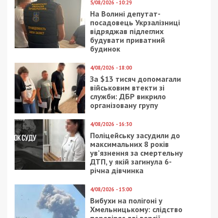
21/01/2026 - 16:19
22/11/2019 - 17:49
Судитимуть
Глава Госбюро
експосадовця ДСНС,
расследований обещал
якого викрили на
Богдану сделать, все
спробі налагодити
чтобы допросить
переправлення
Порошенко
чоловіків за кордон
8/11/2018 - 17:11
23/01/2019 - 17:39
Заммэра Днепра
Горсовет списал под