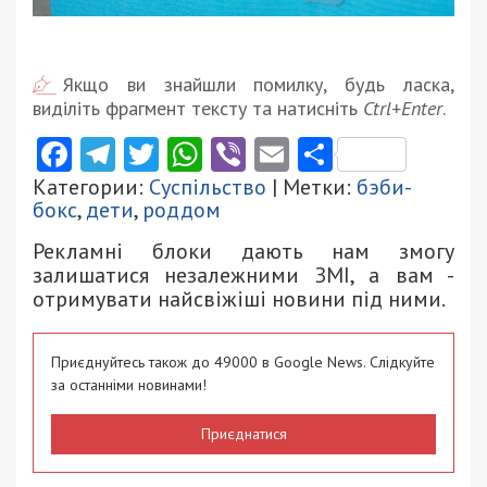
Якщо ви знайшли помилку, будь ласка,
виділіть фрагмент тексту та натисніть
Ctrl+Enter
.
Facebook
Telegram
Twitter
WhatsApp
Viber
Email
Поділити
Категории:
Суспільство
| Метки:
бэби-
бокс
,
дети
,
роддом
Рекламні блоки дають нам змогу
залишатися незалежними ЗМІ, а вам -
отримувати найсвіжіші новини під ними.
Приєднуйтесь також до 49000 в Google News. Слідкуйте
за останніми новинами!
Приєднатися