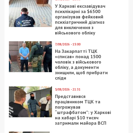
Приєднатися
Читайте також
Предыдущая статья:
В полиции Днепра рассказали, как
защитить себя от гопников
Следующая статья:
Днепрянам предлагают задуматься,
нужны ли им грибы
СУСПІЛЬСТВО