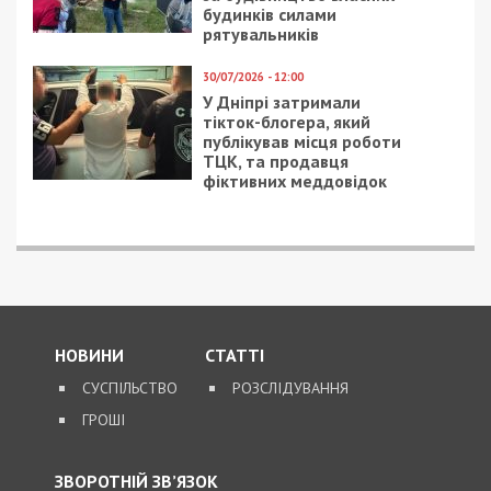
будинків силами
рятувальників
30/07/2026 - 12:00
У Дніпрі затримали
тікток-блогера, який
публікував місця роботи
ТЦК, та продавця
фіктивних меддовідок
НОВИНИ
СТАТТІ
СУСПІЛЬСТВО
РОЗСЛІДУВАННЯ
ГРОШІ
ЗВОРОТНІЙ ЗВ’ЯЗОК