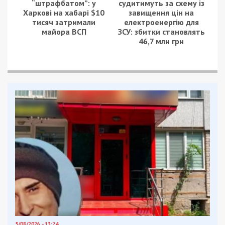
“штрафбатом”: у
судитимуть за схему із
Харкові на хабарі $10
завищення цін на
тисяч затримали
електроенергію для
майора ВСП
ЗСУ: збитки становлять
46,7 млн грн
5/08/2026 - 13:24