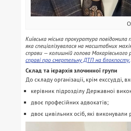
О
Київська міська прокуратура повідомила п
яка спеціалізувалася на масштабних махін
справи — колишній голова Макарівського р
справі про смертельну ДТП на блокпосту.
Склад та ієрархія злочинної групи
До складу організації,
крім екссудді,
вх
керівник підрозділу Державної викон
двоє професійних адвокатів;
двоє цивільних осіб,
які виконували р