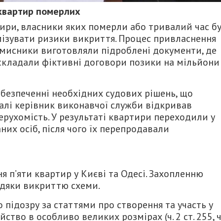
 квартир померлих
ири,
власники яких померли або тривалий час б
мізувати ризики викриття.
Процес привласнення
мисники виготовляли підроблені документи,
де
складали фіктивні договори позики на мільйони
абезпеченні необхідних судових рішень,
що
лі керівник виконавчої служби відкривав
ерухомість.
У результаті квартири переходили у
них осіб,
після чого їх перепродавали
 п’яти квартир у Києві та Одесі.
Захопленню
вдяки викриттю схеми.
 підозру за статтями про створення та участь у
йство в особливо великих розмірах (ч.
2 ст.
255,
ч