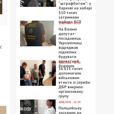
“штрафбатом”: у
Харкові на хабарі
$10 тисяч
затримали
майора ВСП
5/08/2026 - 10:29
На Волині
депутат-
посадовець
Укрзалізниці
у
відряджав
підлеглих
будувати
приватний
4/08/2026 - 18:00
будинок
За $13 тисяч
допомагали
військовим
втекти зі служби:
ДБР викрило
організовану
групу
4/08/2026 - 16:30
Поліцейську
засудили до