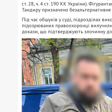
ст.
28,
ч.
4 ст.
190 КК України).
Фігурантам
Тандиру призначено безальтернативне 
Під час обшуків у суді,
підрозділах вико
підозрюваних правоохоронці вилучили 
докази,
що підтверджують злочинну дія