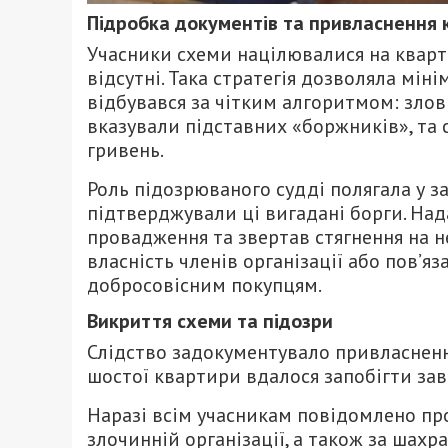
Підробка документів та привласнення
Учасники схеми націлювалися на кварт
відсутні.
Така стратегія дозволяла міні
відбувався за чітким алгоритмом:
злов
вказували підставних «боржників»,
та 
гривень.
Роль підозрюваного судді полягала у з
підтверджували ці вигадані борги.
Нада
провадження та звертав стягнення на н
власність членів організації або пов’яза
добросовісним покупцям.
Викриття схеми та підозри
Слідство задокументувало привласнення
шостої квартири вдалося запобігти за
Наразі всім учасникам повідомлено про
злочинній організації,
а також за шахра