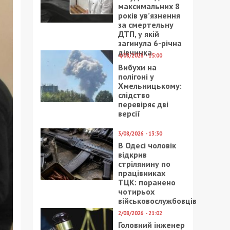
максимальних 8
років ув’язнення
за смертельну
ДТП, у якій
загинула 6-річна
дівчинка
4/08/2026 - 15:00
Вибухи на
полігоні у
Хмельницькому:
слідство
перевіряє дві
версії
3/08/2026 - 13:30
В Одесі чоловік
відкрив
стрілянину по
працівниках
ТЦК: поранено
чотирьох
військовослужбовців
2/08/2026 - 21:02
Головний інженер