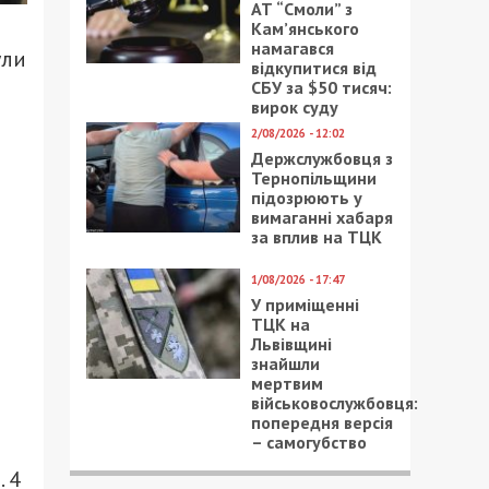
АТ “Смоли” з
Кам’янського
намагався
ули
відкупитися від
СБУ за $50 тисяч:
вирок суду
2/08/2026 - 12:02
Держслужбовця з
Тернопільщини
підозрюють у
вимаганні хабаря
за вплив на ТЦК
1/08/2026 - 17:47
У приміщенні
ТЦК на
Львівщині
знайшли
мертвим
військовослужбовця:
попередня версія
– самогубство
.
4