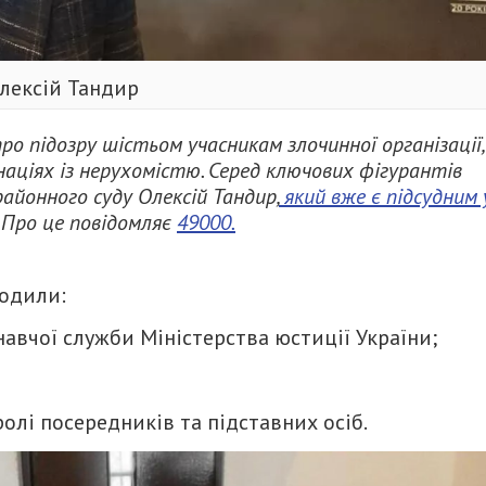
лексій Тандир
ро підозру шістьом учасникам злочинної організації,
аціях із нерухомістю.
Серед ключових фігурантів
айонного суду Олексій Тандир,
який вже є підсудним 
Про це повідомляє
49000.
одили:
авчої служби Міністерства юстиції України;
олі посередників та підставних осіб.