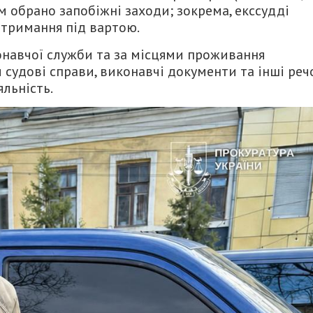
 обрано запобіжні заходи; зокрема,
екссудді
тримання під вартою.
навчої служби та за місцями проживання
судові справи,
виконавчі документи та інші реч
льність.