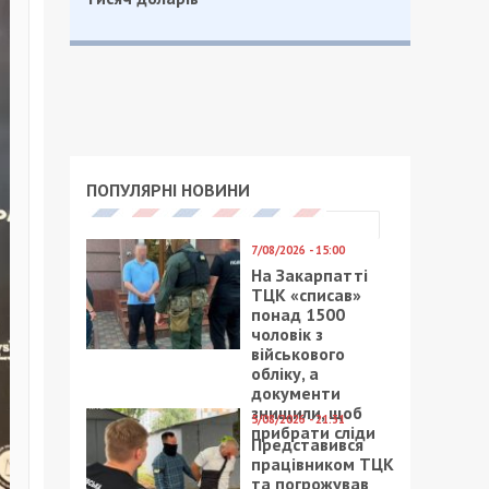
ПОПУЛЯРНІ НОВИНИ
7/08/2026 - 15:00
На Закарпатті
ТЦК «списав»
понад 1500
чоловік з
військового
обліку, а
документи
знищили, щоб
5/08/2026 - 21:31
прибрати сліди
Представився
працівником ТЦК
та погрожував