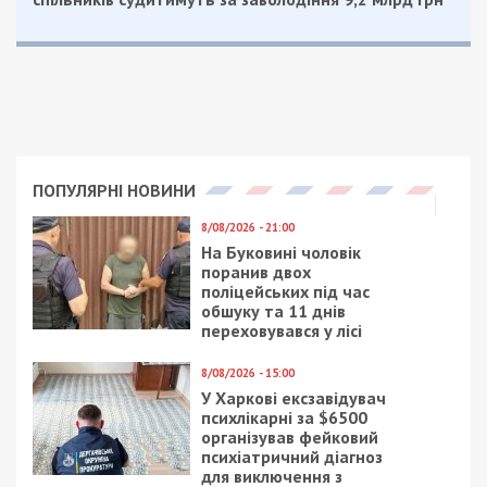
ПОПУЛЯРНІ НОВИНИ
8/08/2026 - 21:00
На Буковині чоловік
поранив двох
поліцейських під час
обшуку та 11 днів
переховувався у лісі
8/08/2026 - 15:00
У Харкові ексзавідувач
психлікарні за $6500
організував фейковий
психіатричний діагноз
для виключення з