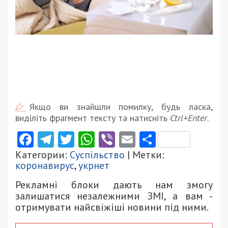
Якщо ви знайшли помилку, будь ласка,
виділіть фрагмент тексту та натисніть
Ctrl+Enter
.
Facebook
Telegram
Twitter
WhatsApp
Viber
Email
Поділити
Категории:
Суспільство
| Метки:
коронавирус
,
укрнет
Рекламні блоки дають нам змогу
залишатися незалежними ЗМІ, а вам -
отримувати найсвіжіші новини під ними.