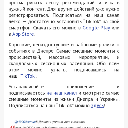
просматривать ленту рекомендаций и искать
нужный контент. Для других действий уже нужно
регистрироваться. Подписаться на наш канал
легко — достаточно установить “TikTok” на свой
смартфон. Скачать его можно в
Google Play
или
в
App Store
.
Короткие, легкодоступные и забавные ролики о
событиях в Днепре. Самые смешные моменты с
происшествий, массовых мероприятий, и
скандальных сессионных заседаний. Обо всем
этом можно узнать, подписавшись на
наш
“TikTok”
.
Устанавливайте приложение и
подписываетесь
на наш канал
и смотрите самые
смешные моменты из жизни Днепра и Украины.
Подписаться на наш “TikTok” можно
здесь
!
@49000comua
В Днепре мужчина упал с высоты
https://49000.com.ua/v-dnepre-muzhchina-upal-s-vysoty-i-ne-