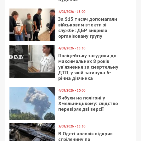
4/08/2026 - 18:00
За $13 тисяч допомагали
військовим втекти зі
служби: ДБР викрило
організовану групу
4/08/2026 - 16:30
Поліцейську засудили до
максимальних 8 років
ув’язнення за смертельну
ДТП, у якій загинула 6-
річна дівчинка
4/08/2026 - 15:00
Вибухи на полігоні у
Хмельницькому: слідство
перевіряє дві версії
3/08/2026 - 13:30
В Одесі чоловік відкрив
стрілянину по