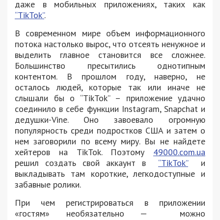
даже в мобильных приложениях, таких как
“TikTok”
.
В современном мире объем информационного
потока настолько вырос, что отсеять ненужное и
выделить главное становится все сложнее.
Большинство пресытились однотипным
контентом. В прошлом году, наверно, не
осталось людей, которые так или иначе не
слышали бы о “TikTok” – приложение удачно
соединило в себе функции Instagram, Snapchat и
дедушки-Vine. Оно завоевало огромную
популярность среди подростков США и затем о
нем заговорили по всему миру. Вы не найдете
хейтеров на TikTok. Поэтому
49000.com.ua
решил создать свой аккаунт в
“TikTok”
и
выкладывать там короткие, легкодоступные и
забавные ролики.
При чем регистрироваться в приложении
«гостям» необязательно — можно