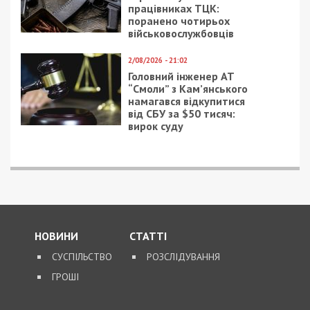
працівниках ТЦК:
поранено чотирьох
військовослужбовців
2/08/2026 - 21:02
Головний інженер АТ
“Смоли” з Кам’янського
намагався відкупитися
від СБУ за $50 тисяч:
вирок суду
НОВИНИ
СТАТТІ
СУСПІЛЬСТВО
РОЗСЛІДУВАННЯ
ГРОШІ