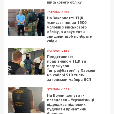
військового обліку
7/08/2026 - 15:00
На Закарпатті ТЦК
«списав» понад 1500
чоловік з військового
обліку, а документи
знищили, щоб прибрати
сліди
5/08/2026 - 21:31
Представився
працівником ТЦК та
погрожував
“штрафбатом”: у Харкові
на хабарі $10 тисяч
затримали майора ВСП
5/08/2026 - 10:29
На Волині депутат-
посадовець Укрзалізниці
відряджав підлеглих
будувати приватний
будинок