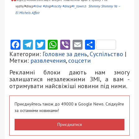
vyzhi/#dnep
#rlive #dni
p
#rocity #dne
p
#r_town
♬ Shimmy Shimmy Ya –
El Michels Affair
Facebook
Telegram
Twitter
WhatsApp
Viber
Email
Поділити
Категории:
Головне за день
,
Суспільство
|
Метки:
развлечения
,
соцсети
Рекламні блоки дають нам змогу
залишатися незалежними ЗМІ, а вам -
отримувати найсвіжіші новини під ними.
Приєднуйтесь також до 49000 в Google News. Слідкуйте
за останніми новинами!
Приєднатися