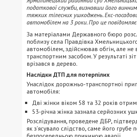
Ярмолинецький районний суд Хмельницько
податкової служби, визнавши його винним
тяжких тілесних ушкоджень. Екс-посадовц
автомобілем на 3 роки. Про це повідомля
За матеріалами Державного бюро розслі
поблизу села Правдівка Хмельницького
автомобілем, здійснював обгін, але не 
транспортним засобом. У результаті зіт
врізався в дерево.
Наслідки ДТП для потерпілих
Унаслідок дорожньо-транспортної при
автомобіля:
Дві жінки віком 58 та 32 років отрим
53-річна жінка зазнала серйозних уш
Розслідування, проведене ДБР, підтверд
як з’ясувало слідство, саме його груб
безпосередньою причиною аварії.