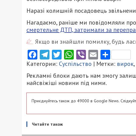
Наразі колишній посадовець звільнений
Нагадаємо, раніше ми повідомляли про
смертельне ДТП, затримали за переправ
Якщо ви знайшли помилку, будь ласк
Facebook
Telegram
Twitter
WhatsApp
Viber
Email
Поділ
Категории:
Суспільство
| Метки:
вирок
,
Рекламні блоки дають нам змогу залиш
найсвіжіші новини під ними.
Приєднуйтесь також до 49000 в Google News. Слідкуйт
Читайте також