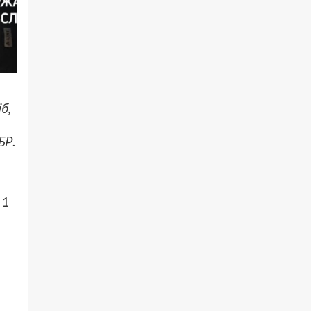
б,
БР.
 1