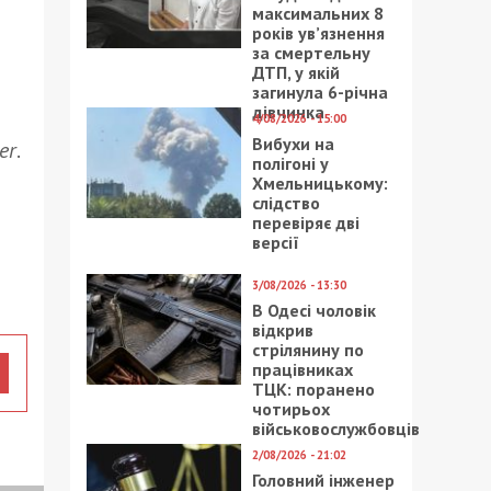
максимальних 8
років ув’язнення
за смертельну
ДТП, у якій
загинула 6-річна
дівчинка
4/08/2026 - 15:00
Вибухи на
er
.
полігоні у
Хмельницькому:
слідство
перевіряє дві
версії
3/08/2026 - 13:30
В Одесі чоловік
відкрив
стрілянину по
працівниках
ТЦК: поранено
чотирьох
військовослужбовців
2/08/2026 - 21:02
Головний інженер