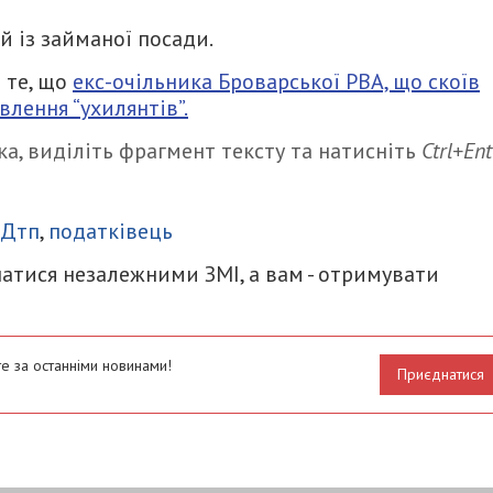
 із займаної посади.
 те, що
екс-очільника Броварської РВА, що скоїв
лення “ухилянтів”.
а, виділіть фрагмент тексту та натисніть
Ctrl+Ent
итися
Дтп
,
податківець
атися незалежними ЗМІ, а вам - отримувати
е за останніми новинами!
Приєднатися