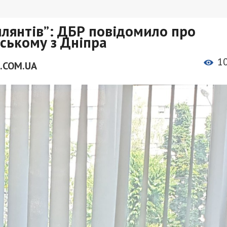
илянтів”: ДБР повідомило про
ському з Дніпра
1
.COM.UA