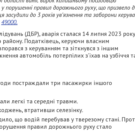
ї області виніс вирок колишньому посадовцю
 у порушенні правил дорожнього руху, що призвело д
я засудили до 3 років ув’язнення та заборони керув
є
49000.
дувань (ДБР), аварія сталася 14 липня 2023 рок
 району. Податківець, керуючи власним
впорався з керуванням та зіткнувся з іншим
кнення автомобіль потерпілих з’їхав на узбіччя т
годи постраждали три пасажирки іншого
али легкі та середні травми.
коджень, втративши селезінку.
ило, що водій перебував у тверезому стані. Прот
е порушення правил дорожнього руху стало