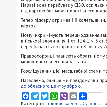
Наразі вона перебуває у СІЗО, оскільки
під вартою без можливості внесення за
Тепер підозру отримав і її колега, який
карток.
Йому інкримінують перешкоджання зако
військові злочини (ч. 1 ст. 114-1, ч. 3 с
передбачають покарання до 8 років ув’
Правоохоронці планують обрати йому з
можливості внесення застави.
Розслідування цієї масштабної схеми т
Нагадаємо, раніше ми повідомляли про
до обласного центру зброю.
Facebook
Telegram
Twitter
WhatsApp
Viber
Email
Поділ
Категории:
Головне за день
,
Суспільств