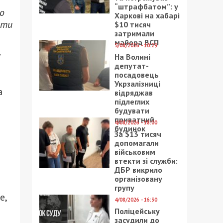
“штрафбатом”: у
о
Харкові на хабарі
ати
$10 тисяч
затримали
майора ВСП
5/08/2026 - 10:29
у
На Волині
депутат-
посадовець
Укрзалізниці
а
відряджав
підлеглих
будувати
приватний
4/08/2026 - 18:00
будинок
За $13 тисяч
допомагали
військовим
втекти зі служби:
ДБР викрило
організовану
групу
е,
4/08/2026 - 16:30
Поліцейську
засудили до