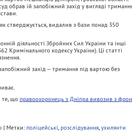
 суд обрав їй запобіжний захід у вигляді триманн
стави.
, як стверджується, видалив з бази понад 350
нній діяльності Збройних Сил України та інші
т. 362 Кримінального кодексу України). Ці статті
язнення.
апобіжний захід — тримання під вартою без
риває.
 те, що
правоохоронець з Дніпра вивозив з фрон
итися
о
| Метки:
поліцейські
,
розслідування
,
ухилянти