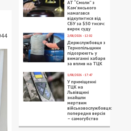
АТ “Смоли” з
Кам’янського
намагався
відкупитися від
СБУ за $50 тисяч:
вирок суду
044
2/08/2026 - 12:02
Держслужбовця з
Тернопільщини
підозрюють у
вимаганні хабаря
за вплив на ТЦК
1/08/2026 - 17:47
У приміщенні
ТЦК на
Львівщині
знайшли
мертвим
військовослужбовця:
попередня версія
– самогубство