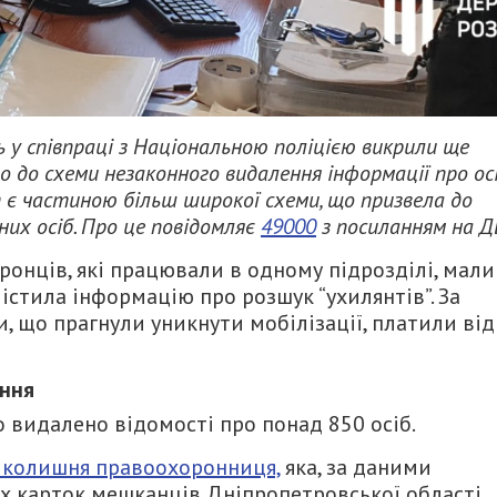
 у співпраці з Національною поліцією викрили ще
о до схеми незаконного видалення інформації про осі
нт є частиною більш широкої схеми, що призвела до
них осіб. Про це повідомляє
49000
з посиланням на Д
ронців, які працювали в одному підрозділі, мали
істила інформацію про розшук “ухилянтів”. За
и, що прагнули уникнути мобілізації, платили від
ання
 видалено відомості про понад 850 осіб.
 колишня правоохоронниця,
яка, за даними
х карток мешканців Дніпропетровської області.