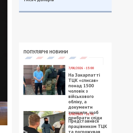
ПОПУЛЯРНІ НОВИНИ
7/08/2026 - 15:00
На Закарпатті
ТЦК «списав»
понад 1500
чоловік з
військового
обліку, а
документи
знищили, щоб
5/08/2026 - 21:31
прибрати сліди
Представився
працівником ТЦК
та погрожував