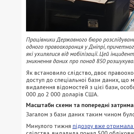
Працівники Державного бюро розслідувань
одного правоохоронця у Дніпрі, причетног
які ухилялися від мобілізації. Цей інциде
зникнення даних про понад 850 розшукува
Як встановило слідство, двоє правоохо
доступ до спеціальної бази даних, що м
видалення відомостей з цієї бази, особ
000 до 2 000 доларів США.
Масштаби схеми та попередні затрим
Загалом з бази даних таким чином було
Минулого тижня
підозру вже отримала
слідства, видалила понад 500 облікови