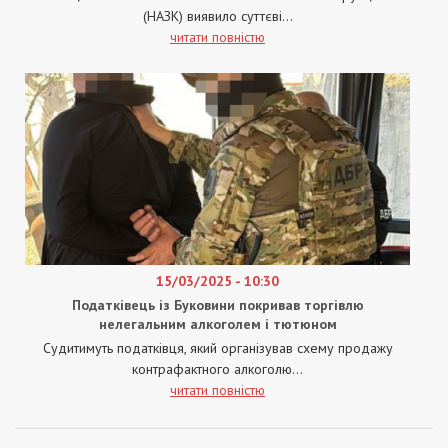
(НАЗК) виявило суттєві...
читати повністю
15/03/2025 - 10:30
Податківець із Буковини покривав торгівлю
нелегальним алкоголем і тютюном
Судитимуть податківця, який організував схему продажу
контрафактного алкоголю...
читати повністю