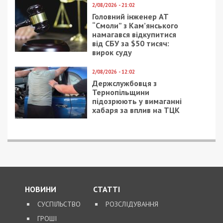
2/08/2026 - 21:02
Головний інженер АТ
“Смоли” з Кам’янського
намагався відкупитися
від СБУ за $50 тисяч:
вирок суду
2/08/2026 - 12:02
Держслужбовця з
Тернопільщини
підозрюють у вимаганні
хабаря за вплив на ТЦК
НОВИНИ
СТАТТІ
СУСПІЛЬСТВО
РОЗСЛІДУВАННЯ
ГРОШІ