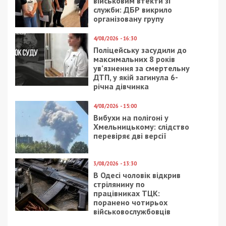
військовим втекти зі
служби: ДБР викрило
організовану групу
4/08/2026 - 16:30
Поліцейську засудили до
максимальних 8 років
ув’язнення за смертельну
ДТП, у якій загинула 6-
річна дівчинка
4/08/2026 - 15:00
Вибухи на полігоні у
Хмельницькому: слідство
перевіряє дві версії
3/08/2026 - 13:30
В Одесі чоловік відкрив
стрілянину по
працівниках ТЦК:
поранено чотирьох
військовослужбовців