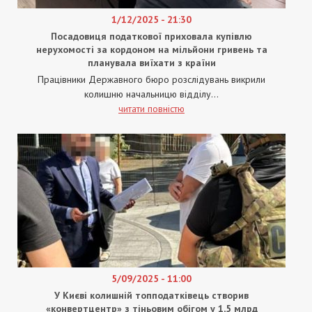
1/12/2025 - 21:30
Посадовиця податкової приховала купівлю
нерухомості за кордоном на мільйони гривень та
планувала виїхати з країни
Працівники Державного бюро розслідувань викрили
колишню начальницю відділу...
читати повністю
5/09/2025 - 11:00
У Києві колишній топподатківець створив
«конвертцентр» з тіньовим обігом у 1,5 млрд