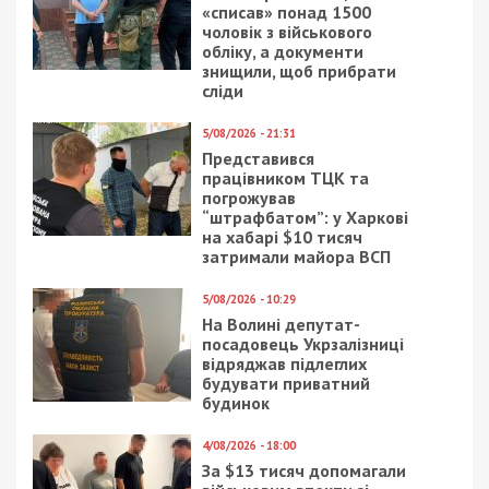
«списав» понад 1500
чоловік з військового
обліку, а документи
знищили, щоб прибрати
сліди
5/08/2026 - 21:31
Представився
працівником ТЦК та
погрожував
“штрафбатом”: у Харкові
на хабарі $10 тисяч
затримали майора ВСП
5/08/2026 - 10:29
На Волині депутат-
посадовець Укрзалізниці
відряджав підлеглих
будувати приватний
будинок
4/08/2026 - 18:00
За $13 тисяч допомагали