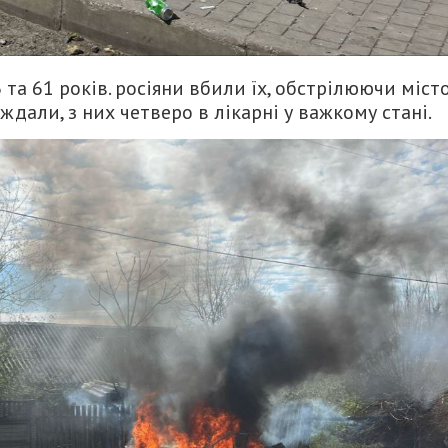
 та 61 років. росіяни вбили їх, обстрілюючи місто
ждали, з них четверо в лікарні у важкому стані.