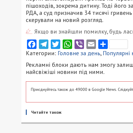
пішоходів, зокрема дитину. Тоді його 
РДА, а суд призначив 34 тисячі гривень
скерували на новий розгляд.
Якщо ви знайшли помилку, будь ласк
Facebook
Telegram
Twitter
WhatsApp
Viber
Email
Поділ
Категории:
Головне за день
,
Популярні
Рекламні блоки дають нам змогу залиш
найсвіжіші новини під ними.
Приєднуйтесь також до 49000 в Google News. Слідкуйт
Читайте також