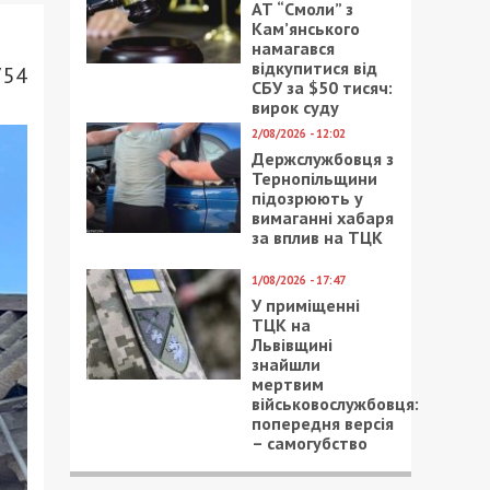
АТ “Смоли” з
Кам’янського
намагався
відкупитися від
754
СБУ за $50 тисяч:
вирок суду
2/08/2026 - 12:02
Держслужбовця з
Тернопільщини
підозрюють у
вимаганні хабаря
за вплив на ТЦК
1/08/2026 - 17:47
У приміщенні
ТЦК на
Львівщині
знайшли
мертвим
військовослужбовця:
попередня версія
– самогубство