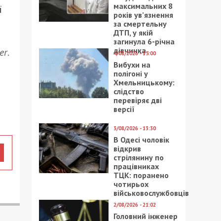
максимальних 8
ї
років ув’язнення
за смертельну
ДТП, у якій
загинула 6-річна
дівчинка
er
.
4/08/2026 - 15:00
Вибухи на
полігоні у
Хмельницькому:
слідство
перевіряє дві
версії
3/08/2026 - 13:30
В Одесі чоловік
відкрив
стрілянину по
працівниках
ТЦК: поранено
чотирьох
військовослужбовців
2/08/2026 - 21:02
Головний інженер