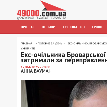
ПРО НАС
НОВИНИ
СУСПІЛЬСТВО
ГРОШІ
ГЛАВНАЯ
>
ГОЛОВНЕ ЗА ДЕНЬ
>
ЕКС-ОЧІЛЬНИКА БРОВАРСЬКОЇ
УХИЛЯНТІВ
Екс-очільника Броварської
затримали за переправленн
17/04/2025 - 20:00
АННА БАУМАН