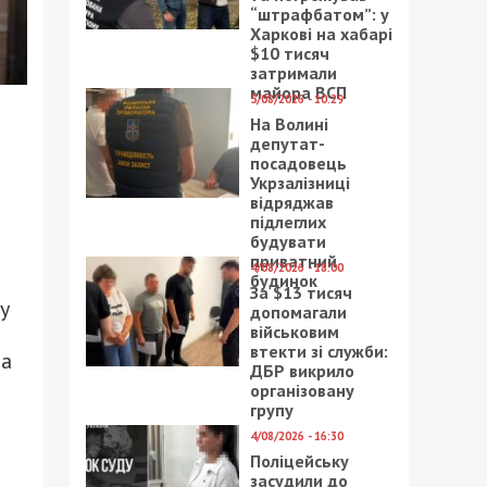
“штрафбатом”: у
Харкові на хабарі
$10 тисяч
затримали
майора ВСП
5/08/2026 - 10:29
На Волині
депутат-
посадовець
Укрзалізниці
відряджав
підлеглих
будувати
приватний
4/08/2026 - 18:00
будинок
За $13 тисяч
у
допомагали
військовим
втекти зі служби:
за
ДБР викрило
організовану
групу
4/08/2026 - 16:30
Поліцейську
засудили до