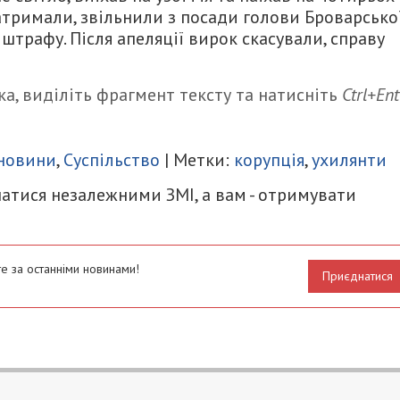
затримали, звільнили з посади голови Броварсько
 штрафу. Після апеляції вирок скасували, справу
а, виділіть фрагмент тексту та натисніть
Ctrl+Ent
итися
 новини
,
Суспільство
| Метки:
корупція
,
ухилянти
атися незалежними ЗМІ, а вам - отримувати
е за останніми новинами!
Приєднатися