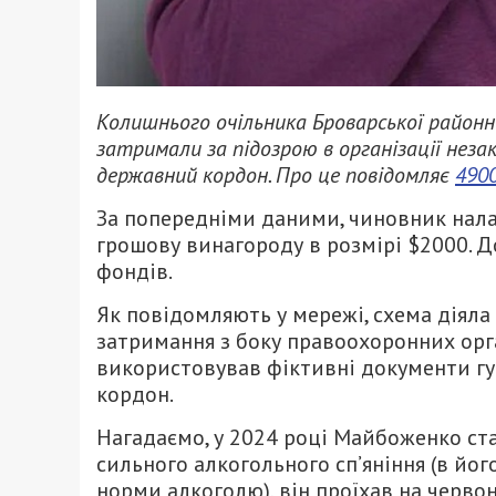
Колишнього очільника Броварської районн
затримали за підозрою в організації неза
державний кордон. Про це повідомляє
490
За попередніми даними, чиновник налаг
грошову винагороду в розмірі $2000. Д
фондів.
Як повідомляють у мережі, схема діяла
затримання з боку правоохоронних орг
використовував фіктивні документи гу
кордон.
Нагадаємо, у 2024 році Майбоженко ст
сильного алкогольного сп’яніння (в йог
норми алкоголю), він проїхав на червоне