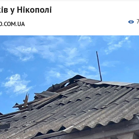
ів у Нікополі
0.COM.UA