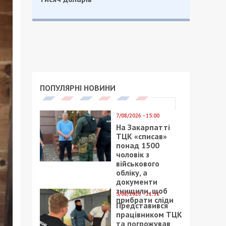
ПОПУЛЯРНІ НОВИНИ
7/08/2026 - 15:00
На Закарпатті
ТЦК «списав»
понад 1500
чоловік з
військового
обліку, а
документи
знищили, щоб
5/08/2026 - 21:31
прибрати сліди
Представився
працівником ТЦК
та погрожував