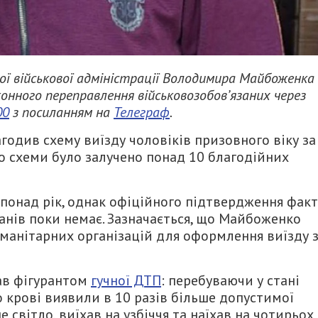
ої військової адміністрації Володимира Майбоженка
конного переправлення військовозобов’язаних через
00
з посиланням на
Телеграф
.
одив схему виїзду чоловіків призовного віку за
о схеми було залучено понад 10 благодійних
 понад рік, однак офіційного підтвердження факт
анів поки немає. Зазначається, що Майбоженко
манітарних організацій для оформлення виїзду 
ав фігурантом
гучної ДТП
: перебуваючи у стані
о крові виявили в 10 разів більше допустимої
 світло, виїхав на узбіччя та наїхав на чотирьох