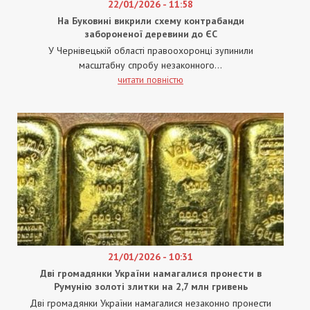
22/01/2026 - 11:58
На Буковині викрили схему контрабанди
забороненої деревини до ЄС
У Чернівецькій області правоохоронці зупинили
масштабну спробу незаконного...
читати повністю
21/01/2026 - 10:31
Дві громадянки України намагалися пронести в
Румунію золоті злитки на 2,7 млн гривень
Дві громадянки України намагалися незаконно пронести