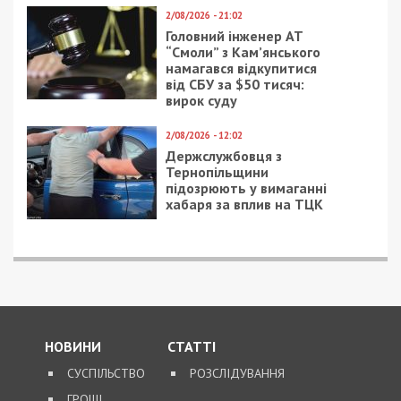
2/08/2026 - 21:02
Головний інженер АТ
“Смоли” з Кам’янського
намагався відкупитися
від СБУ за $50 тисяч:
вирок суду
2/08/2026 - 12:02
Держслужбовця з
Тернопільщини
підозрюють у вимаганні
хабаря за вплив на ТЦК
НОВИНИ
СТАТТІ
СУСПІЛЬСТВО
РОЗСЛІДУВАННЯ
ГРОШІ