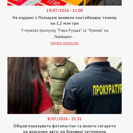
19/07/2026 - 11:00
На кордоні з Польщею виявили контабандну техніку
на 1,2 млн грн
У пунктах пропуску “Рава-Руська” та “Угринів” на
Львівщині...
читати повністю
8/07/2026 - 21:31
Обіцяв показувати фотопастки та возити сигарети
на власному авто: на Буковині затримали