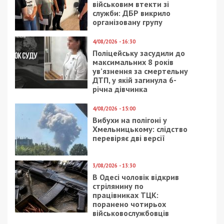
військовим втекти зі
служби: ДБР викрило
організовану групу
4/08/2026 - 16:30
Поліцейську засудили до
максимальних 8 років
ув’язнення за смертельну
ДТП, у якій загинула 6-
річна дівчинка
4/08/2026 - 15:00
Вибухи на полігоні у
Хмельницькому: слідство
перевіряє дві версії
3/08/2026 - 13:30
В Одесі чоловік відкрив
стрілянину по
працівниках ТЦК:
поранено чотирьох
військовослужбовців