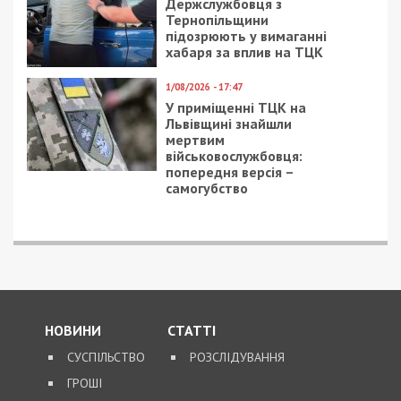
Держслужбовця з
Тернопільщини
підозрюють у вимаганні
хабаря за вплив на ТЦК
1/08/2026 - 17:47
У приміщенні ТЦК на
Львівщині знайшли
мертвим
військовослужбовця:
попередня версія –
самогубство
НОВИНИ
СТАТТІ
СУСПІЛЬСТВО
РОЗСЛІДУВАННЯ
ГРОШІ