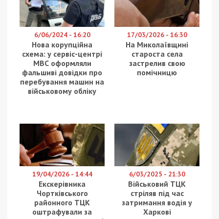
6/06/2024 - 16:20
17/03/2026 - 16:30
Нова корупційна
На Миколаївщині
схема: у сервіс-центрі
староста села
МВС оформляли
застрелив свою
фальшиві довідки про
помічницю
перебування машин на
військовому обліку
19/04/2026 - 14:44
6/03/2025 - 21:30
Екскерівника
Військовий ТЦК
Чортківського
стріляв під час
районного ТЦК
затримання водія у
оштрафували за
Харкові