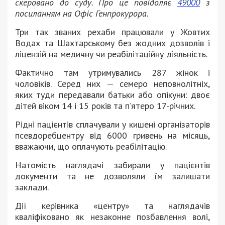
скеровано до суду. Про це повідоляє
49000
з
посиланням на Офіс Генпрокурора.
Три так званих рехаби працювали у Жовтих
Водах та Шахтарському без жодних дозволів і
ліцензій на медичну чи реабілітаційну діяльність.
Фактично там утримувались 287 жінок і
чоловіків. Серед них — семеро неповнолітніх,
яких туди передавали батьки або опікуни: двоє
дітей віком 14 і 15 років та п’ятеро 17-річних.
Рідні пацієнтів сплачували у кишені організаторів
псевдоребцентру від 6000 гривень на місяць,
вважаючи, що оплачують реабілітацію.
Натомість наглядачі забирали у пацієнтів
документи та не дозволяли їм залишати
заклади.
Дії керівника «центру» та наглядачів
кваліфіковано як незаконне позбавлення волі,