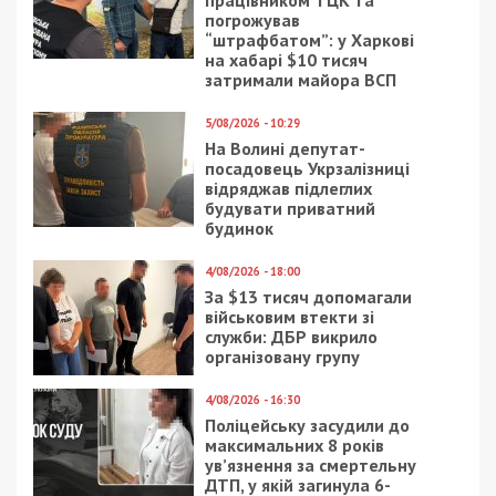
погрожував
“штрафбатом”: у Харкові
на хабарі $10 тисяч
затримали майора ВСП
5/08/2026 - 10:29
На Волині депутат-
посадовець Укрзалізниці
відряджав підлеглих
будувати приватний
будинок
4/08/2026 - 18:00
За $13 тисяч допомагали
військовим втекти зі
служби: ДБР викрило
організовану групу
4/08/2026 - 16:30
Поліцейську засудили до
максимальних 8 років
ув’язнення за смертельну
ДТП, у якій загинула 6-