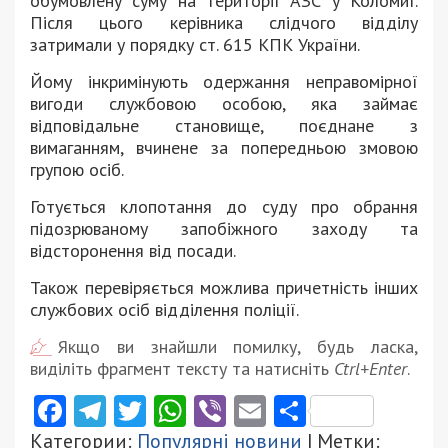
обумовлену суму на території АЗС у Коломиї.
Після цього керівника слідчого відділу
затримали у порядку ст. 615 КПК України.
Йому інкримінують одержання неправомірної
вигоди службовою особою, яка займає
відповідальне становище, поєднане з
вимаганням, вчинене за попередньою змовою
групою осіб.
Готується клопотання до суду про обрання
підозрюваному запобіжного заходу та
відсторонення від посади.
Також перевіряється можлива причетність інших
службових осіб відділення поліції.
Якщо ви знайшли помилку, будь ласка,
виділіть фрагмент тексту та натисніть
Ctrl+Enter
.
Facebook
Telegram
Twitter
WhatsApp
Viber
Email
Поділити
Категории:
Популярні новини
| Метки: