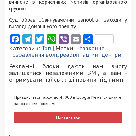
вчинене з корисливих мотивів організованою
групою.
Суд обрав обвинуваченим запобіжні заходи у
вигляді домашнього арешту.
Facebook
Telegram
Twitter
WhatsApp
Viber
Email
Поділити
Категории:
Топ
| Метки:
незаконне
позбавлення волі
,
реабілітаційні центри
Рекламні блоки дають нам змогу
залишатися незалежними ЗМІ, а вам -
отримувати найсвіжіші новини під ними.
Приєднуйтесь також до 49000 в Google News. Слідкуйте
за останніми новинами!
Приєднатися