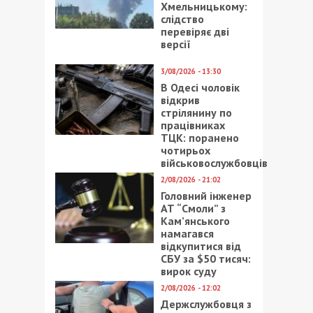
Хмельницькому:
слідство
перевіряє дві
версії
3/08/2026 - 13:30
В Одесі чоловік
відкрив
стрілянину по
працівниках
ТЦК: поранено
чотирьох
військовослужбовців
2/08/2026 - 21:02
Головний інженер
АТ “Смоли” з
Кам’янського
намагався
відкупитися від
СБУ за $50 тисяч:
вирок суду
2/08/2026 - 12:02
Держслужбовця з