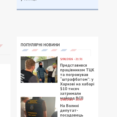
ПОПУЛЯРНІ НОВИНИ
5/08/2026 - 21:31
Представився
працівником ТЦК
та погрожував
“штрафбатом”: у
Харкові на хабарі
$10 тисяч
затримали
майора ВСП
5/08/2026 - 10:29
На Волині
депутат-
посадовець