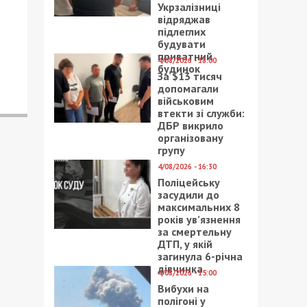
Укрзалізниці
відряджав
підлеглих
будувати
приватний
4/08/2026 - 18:00
будинок
За $13 тисяч
допомагали
військовим
втекти зі служби:
ДБР викрило
організовану
групу
4/08/2026 - 16:30
Поліцейську
засудили до
максимальних 8
років ув’язнення
за смертельну
ДТП, у якій
загинула 6-річна
дівчинка
4/08/2026 - 15:00
Вибухи на
полігоні у