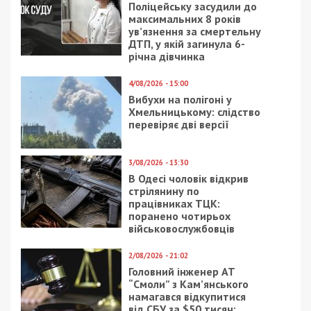
вчительку, яка
районі збито керовану
“зливала” позиції ЗСУ
ракету
окупантам
7/02/2020 - 15:23
20/10/2017 - 14:15
В поезда Украины
Днепряне жалуются на
можно будет заходить
некачественный
по e-удостоверению
ремонт асфальта:
водителя
фото