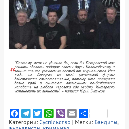
“Поэтому меня не удивило бы, если бы Петровский мог
решить сделать подарок своему другу Коломойскому и
защитить его уважаемых гостей от журналистов. Или
люди на Лексусах из этой уважаемой фирмы
действовали самостоятельно, потому что потеряли
давно край и считают возможным по-бандитски
нападать на любого человека где угодно. Интересно
установить их личность”, – написал Юрий Бутусов.
Facebook
Telegram
Twitter
WhatsApp
Viber
Email
Поділити
Категории:
Суспільство
| Метки:
Бандиты
,
журналисты
,
криминал