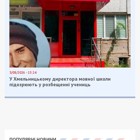
Facebook
Telegram
Twitter
WhatsApp
Viber
Email
Поділити
Категории:
Суспільство
| Метки:
аэропорт
,
журналисты
,
нападение
Рекламні блоки дають нам змогу
залишатися незалежними ЗМІ, а вам -
отримувати найсвіжіші новини під ними.
Приєднуйтесь також до 49000 в Google News. Слідкуйте
за останніми новинами!
Приєднатися
Читайте також