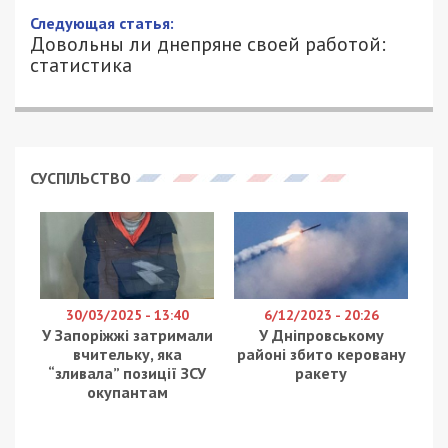
13/02/2022 - 18:10
ЕВГЕНТИЙ ГОЛЬДМАН - СПЕЦИАЛЬНО
2434
ДЛЯ 49000.COM.UA
В Днепре на территории VIP-терминала
аэропорта неизвестные напали на съемочную
группу журналистов-расследователей издания
Украинская Правда, сообщает
49000.com.ua.
Как сообщил руководитель департамента
расследований УП Михаил Ткач, к
видеооператору, который находился возле VIP-
терминала подошли неизвестные и потребовали
удалить видео. Когда же журналист отказался,
молодчик вытащил нож, пустив в ход
непрозрачные угрозы.
“Час назад возле вип-терминала аэропорта города
Днепр на нашу съемочную группу совершила нападение
вооруженная охрана. Угрожая ножом, у оператора
забрали телефон и требовали пароль от телефона,