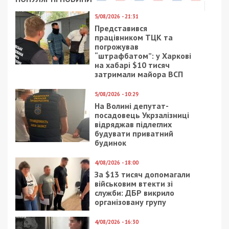
Предыдущая статья:
Украинцев ждут новые платежки за газ в
мае 2022: что изменится
Следующая статья:
На журналистов в аэропорту Днепра
напали бандиты, связанные с “Нариком”, –
СМИ
СУСПІЛЬСТВО
30/03/2025 - 13:40
6/12/2023 - 20:26
У Запоріжжі затримали
У Дніпровському