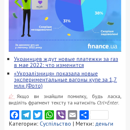
Украинцев ждут новые платежки за газ
в мае 2022: что изменится
«Укрзалізниця» показала новые
экспериментальные вагоны купе за 1,7
млн (Фото)
Якщо ви знайшли помилку, будь ласка,
виділіть фрагмент тексту та натисніть
Ctrl+Enter
.
Facebook
Telegram
Twitter
WhatsApp
Viber
Email
Поділити
Категории:
Суспільство
| Метки:
деньги