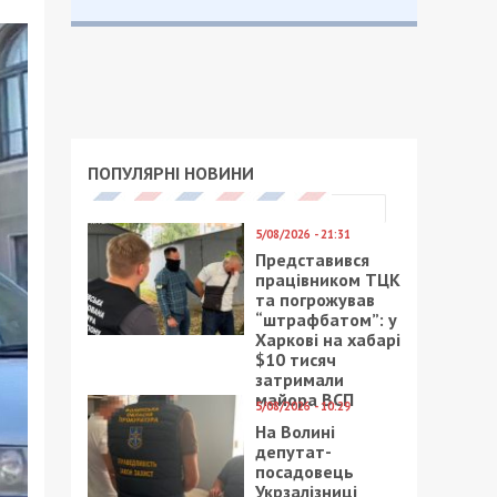
ПОПУЛЯРНІ НОВИНИ
5/08/2026 - 21:31
Представився
працівником ТЦК
та погрожував
“штрафбатом”: у
Харкові на хабарі
$10 тисяч
затримали
майора ВСП
5/08/2026 - 10:29
На Волині
депутат-
посадовець
Укрзалізниці