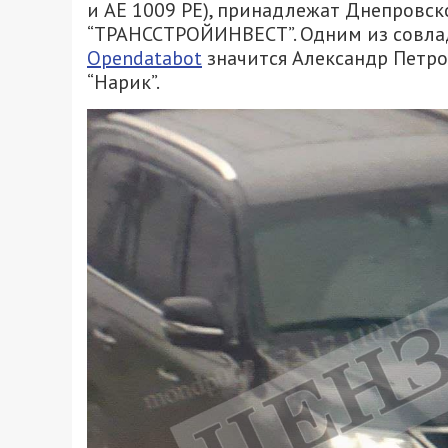
и AE 1009 PЕ), принадлежат Днепро
“ТРАНССТРОЙИНВЕСТ”. Одним из совла
Opendatabot
значится Александр Петро
“Нарик”.