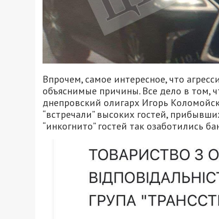
Впрочем, самое интересное, что агрес
объяснимые причины. Все дело в том, 
днепровский олигарх Игорь Коломойск
“встречали” высоких гостей, прибывши
“инкогнито” гостей так озаботились б