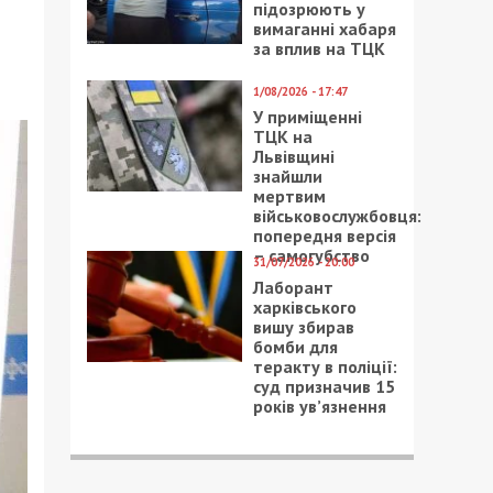
підозрюють у
вимаганні хабаря
за вплив на ТЦК
1/08/2026 - 17:47
У приміщенні
ТЦК на
Львівщині
знайшли
мертвим
військовослужбовця:
попередня версія
– самогубство
31/07/2026 - 20:00
Лаборант
харківського
вишу збирав
бомби для
теракту в поліції:
суд призначив 15
років ув’язнення