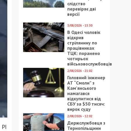
слідство
перевіряє дві
версії
3/08/2026 - 13:30
В Одесі чоловік
відкрив
стрілянину по
працівниках
ТЦК: поранено
чотирьох
військовослужбовців
2/08/2026 - 21:02
Головний інженер
АТ “Смоли” з
Кам’янського
намагався
відкупитися від
СБУ за $50 тисяч:
вирок суду
2/08/2026 - 12:02
Держслужбовця з
 PI
Тернопільщини