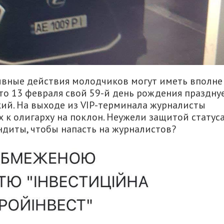
сивные действия молодчиков могут иметь вполне
что 13 февраля свой 59-й день рождения праздну
ий. На выходе из VIP-терминала журналисты
х к олигарху на поклон. Неужели защитой статус
андиты, чтобы напасть на журналистов?