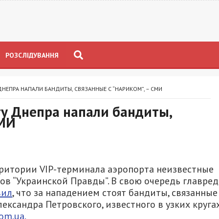
РОЗСЛІДУВАННЯ
НЕПРА НАПАЛИ БАНДИТЫ, СВЯЗАННЫЕ С “НАРИКОМ”, – СМИ
ту Днепра напали бандиты,
СМИ
рритории VIP-терминала аэропорта неизвестные
ов “Украинской Правды”. В свою очередь главред
вил
, что за нападением стоят бандиты, связанные
ександра Петровского, известного в узких круга
om.ua.