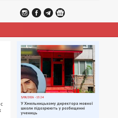
5/08/2026 - 13:24
 с
У Хмельницькому директора мовної
школи підозрюють у розбещенні
х
учениць