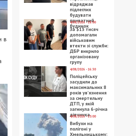
відряджав
підлеглих
будувати
приватний
4/08/2026 - 18:00
будинок
За $13 тисяч
допомагали
и в
військовим
втекти зі служби:
ДБР викрило
організовану
а
групу
4/08/2026 - 16:30
Поліцейську
засудили до
максимальних 8
років ув’язнення
за смертельну
ДТП, у якій
загинула 6-річна
дівчинка
4/08/2026 - 15:00
Вибухи на
полігоні у
Хмельницькому: