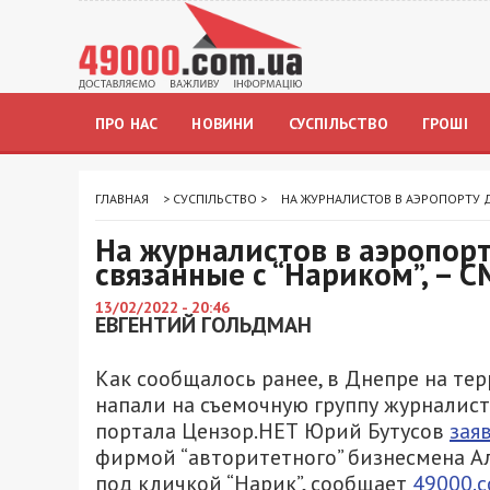
ПРО НАС
НОВИНИ
СУСПІЛЬСТВО
ГРОШІ
ГЛАВНАЯ
>
СУСПІЛЬСТВО
>
НА ЖУРНАЛИСТОВ В АЭРОПОРТУ Д
На журналистов в аэропор
связанные с “Нариком”, – 
13/02/2022 - 20:46
ЕВГЕНТИЙ ГОЛЬДМАН
Как сообщалось ранее, в Днепре на те
напали на съемочную группу журналист
портала Цензор.НЕТ Юрий Бутусов
зая
фирмой “авторитетного” бизнесмена Ал
под кличкой “Нарик”, сообщает
49000.c