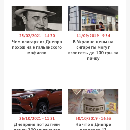
В Днепре уже готовят проект нового водно-
спортивного комплекса, который будет
расположен на косе жилмассива Красный
Камень, возле Набережной Заводской. Комплекс
расположится не доходя до ресторана “Versus”
и будет в составе иметь жилые апартаменты.
Даже не смотря на то, что архитекторы не
планируют строить комплекс выше пяти этажей,
существует одно очень важное обстоятельство,
которое может остановить, или даже сделать
невозможным будущее строительство. А именно
– это то, что нельзя возводить никакие здания
на берегу водоемов. Как будут решать этот
вопрос пока не ясно, особенно с учетом того,
что эту территорию уже не раз пытались
застраивать.