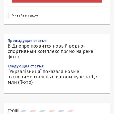
Читайте також
В Днепре появится новый водно-
спортивный комплекс прямо на реке:
фото
12/02/2022 - 17:00
ПЕТРО ЩУКІН - СПЕЦИАЛЬНО ДЛЯ
2414
49000.COM.UA
В скором времени в нашем городе должно
стартовать строительство нового водно-
спортивного комплекса, расположенного на
берегу реки Днепр. Об этом
рассказал
днепрянин
Никита Реутов в группе BuilDnepr в Facebook.