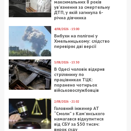
25/02/2021 - 14:30
11/09/2019 - 9:34
Чем олигарх из Днепра
В Украине цены на
похож на итальянского
сигареты могут
мафиозо
взлететь до 100 грн. за
пачку
26/10/2021 - 11:21
30/10/2019 - 16:33
Днепряне потратили
На что в Днепре
почти 200 миллионов
потратят 13
долларов на новые
миллиардов
машины: инфографика