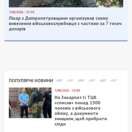
Днепровское метро будет лучше, чем на
картинках: фото
В Днепре рассказали, на каком этапе
строительство Северной объездной:
фото
Facebook
Telegram
Twitter
WhatsApp
Viber
Email
Поділити
Категории:
Суспільство
| Метки:
строительство
Рекламні блоки дають нам змогу
залишатися незалежними ЗМІ, а вам -
отримувати найсвіжіші новини під ними.
Приєднуйтесь також до 49000 в Google News. Слідкуйте
за останніми новинами!
Приєднатися