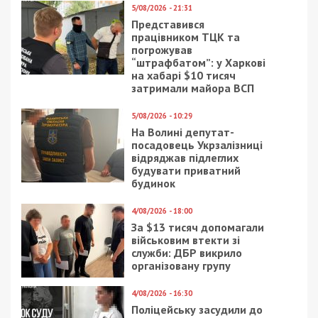
Читайте також
Предыдущая статья:
Телеканал “НАШ” попал под санкции СНБО
Следующая статья:
В Днепре откроют уникальную
археологическую выставку Большого
строительства: фото
ГРОШІ