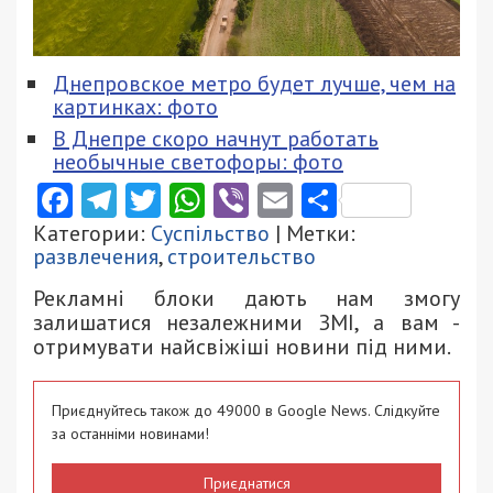
Днепровское метро будет лучше, чем на
картинках: фото
В Днепре скоро начнут работать
необычные светофоры: фото
Facebook
Telegram
Twitter
WhatsApp
Viber
Email
Поділити
Категории:
Суспільство
| Метки:
развлечения
,
строительство
Рекламні блоки дають нам змогу
залишатися незалежними ЗМІ, а вам -
отримувати найсвіжіші новини під ними.
Приєднуйтесь також до 49000 в Google News. Слідкуйте
за останніми новинами!
Приєднатися