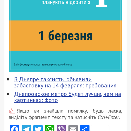
В Днепре таксисты объявили
забастовку на 14 февраля: требования
Днепровское метро будет лучше, чем на
картинках: фото
Якщо ви знайшли помилку, будь ласка,
виділіть фрагмент тексту та натисніть
Ctrl+Enter
.
Facebook
Telegram
Twitter
WhatsApp
Viber
Email
Поділити