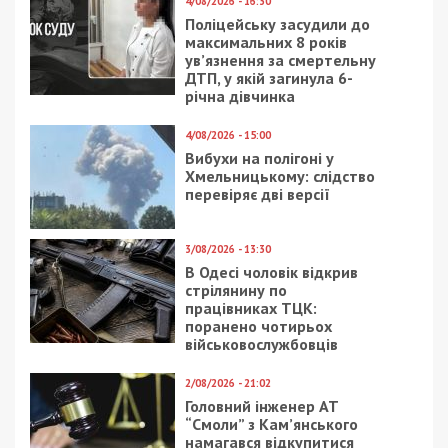
4/08/2026 - 16:30
Поліцейську засудили до
максимальних 8 років
ув’язнення за смертельну
ДТП, у якій загинула 6-
річна дівчинка
4/08/2026 - 15:00
Вибухи на полігоні у
Хмельницькому: слідство
перевіряє дві версії
3/08/2026 - 13:30
В Одесі чоловік відкрив
стрілянину по
працівниках ТЦК:
поранено чотирьох
військовослужбовців
2/08/2026 - 21:02
Головний інженер АТ
“Смоли” з Кам’янського
намагався відкупитися