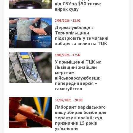
від СБУ за $50 тисяч:
вирок суду
2/08/2026 - 12:02
Держслужбовця з
Тернопільщини
підозрюють у вимаганні
хабаря за вплив на ТЦК
1/08/2026 - 17:47
У приміщенні ТЦК на
Львівщині знайшли
мертвим
військовослужбовця:
попередня версія –
самогубство
31/07/2026 - 20:00
Лаборант харківського
вишу збирав бомби для
теракту в поліції: суд
призначив 15 років
ув’язнення