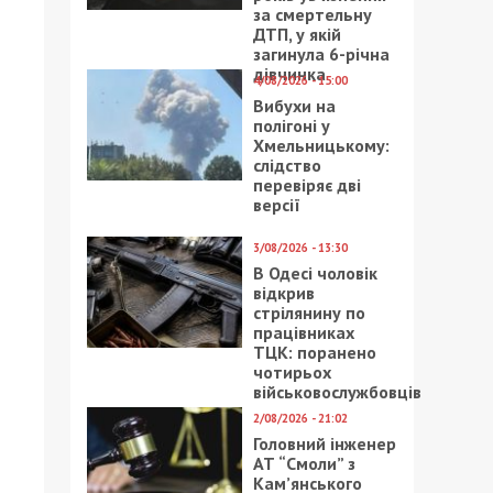
за смертельну
ДТП, у якій
загинула 6-річна
дівчинка
4/08/2026 - 15:00
Вибухи на
полігоні у
Хмельницькому:
слідство
перевіряє дві
версії
3/08/2026 - 13:30
В Одесі чоловік
відкрив
стрілянину по
працівниках
ТЦК: поранено
чотирьох
військовослужбовців
2/08/2026 - 21:02
Головний інженер
АТ “Смоли” з
Кам’янського