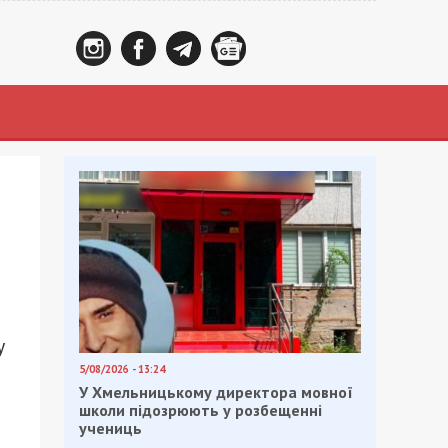
у
5/08/2026 - 13:24
У Хмельницькому директора мовної
школи підозрюють у розбещенні
учениць