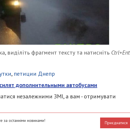
а, виділіть фрагмент тексту та натисніть
Ctrl+Ent
итися
утки
,
петиции Днепр
силят дополнительными автобусами
атися незалежними ЗМІ, а вам - отримувати
е за останніми новинами!
Приєднатися