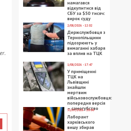
намагався
відкупитися від
СБУ за $50 тисяч:
вирок суду
2/08/2026 - 12:02
Держслужбовця з
Тернопільщини
підозрюють у
вимаганні хабаря
er
.
за вплив на ТЦК
1/08/2026 - 17:47
У приміщенні
ТЦК на
Львівщині
знайшли
мертвим
військовослужбовця:
попередня версія
– самогубство
31/07/2026 - 20:00
Лаборант
харківського
вишу збирав