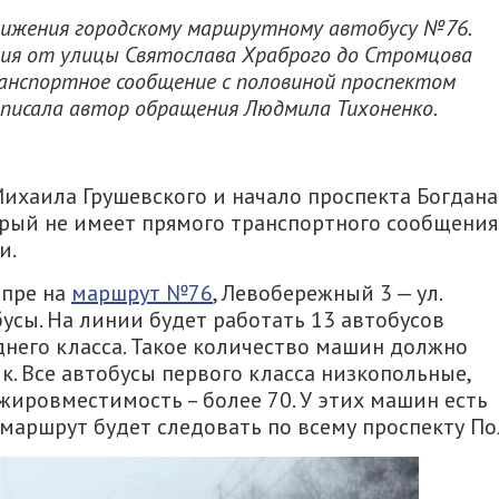
ижения городскому маршрутному автобусу №76.
ния от улицы Святослава Храброго до Стромцова
нспортное сообщение с половиной проспектом
написала автор обращения Людмила Тихоненко.
Михаила Грушевского и начало проспекта Богдана
орый не имеет прямого транспортного сообщения
и.
епре на
маршрут №76
, Левобережный 3 — ул.
усы. На линии будет работать 13 автобусов
еднего класса. Такое количество машин должно
к. Все автобусы первого класса низкопольные,
жировместимость – более 70. У этих машин есть
маршрут будет следовать по всему проспекту По