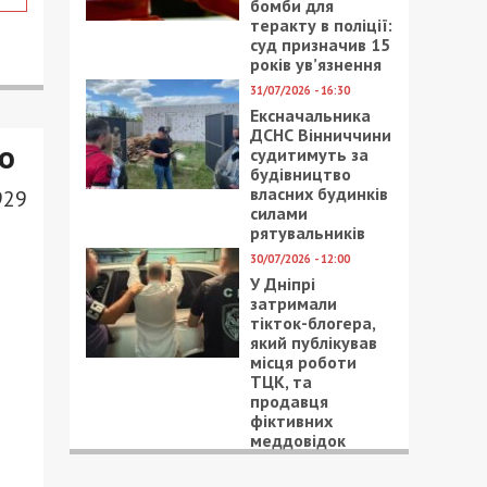
бомби для
теракту в поліції:
суд призначив 15
років ув’язнення
31/07/2026 - 16:30
Ексначальника
ДСНС Вінниччини
о
судитимуть за
будівництво
власних будинків
929
силами
рятувальників
30/07/2026 - 12:00
У Дніпрі
затримали
тікток-блогера,
який публікував
місця роботи
ТЦК, та
продавця
фіктивних
меддовідок