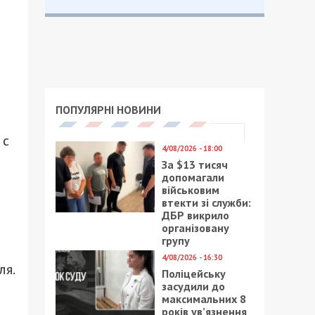
ПОПУЛЯРНІ НОВИНИ
 с
4/08/2026 - 18:00
За $13 тисяч
допомагали
військовим
втекти зі служби:
ДБР викрило
організовану
групу
4/08/2026 - 16:30
ля.
Поліцейську
засудили до
максимальних 8
років ув’язнення