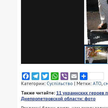
Facebook
Telegram
Twitter
WhatsApp
Viber
Email
Поділ
Категории:
Суспільство
| Метки:
АТО
,
с
Также читайте:
11 украинских героев п
Днепропетровской области: фото