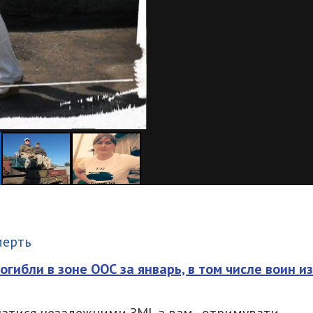
итися
мерть
огибли в зоне ООС за январь, в том числе воин из