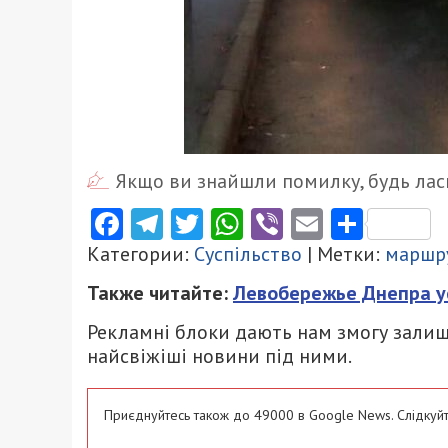
Якщо ви знайшли помилку, будь ласк
Facebook
Telegram
Twitter
WhatsApp
Viber
Email
Поділ
Категории:
Суспільство
| Метки:
маршр
Также читайте:
Левобережье Днепра у
Рекламні блоки дають нам змогу залиш
найсвіжіші новини під ними.
Приєднуйтесь також до 49000 в Google News. Слідкуйт